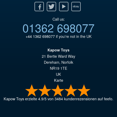
Facebook
Twitter
Youtube
Ebay
Call us:
01362 698077
+44 1362 698077
if you're not in the UK
Kapow Toys
21 Bertie Ward Way
Dereham
,
Norfolk
NR19 1TE
UK
Karte
Kapow Toys
erzielte
4.9
/
5
von
3484
kundenrezensionen auf feefo.