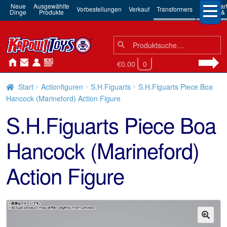
Neue
Ausgewählte
3rd Par
Vorbestellungen
Verkauf
Transformers
Dinge
Produkte
Robots & 
Suchen
Suche
nach:
€0.00
0
Start
Actionfiguren
S.H.Figuarts
S.H.Figuarts Piece Boa
Hancock (Marineford) Action Figure
S.H.Figuarts Piece Boa
Hancock (Marineford)
Action Figure