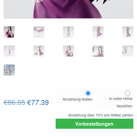
Choose
In voller Höhe
Anzahlung leisten
Ursprünglicher
Aktueller
your
€86.05
€77.39
bezahlen
payment
Preis
Preis
option
Anzahlung über
10%
pro Artikel zahlen
war:
ist:
Vorbestellungen
€86.05
€77.39.