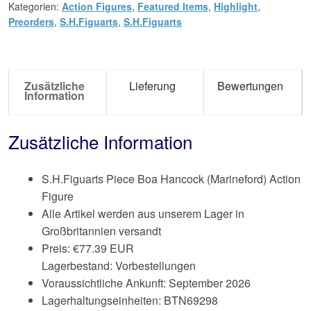
Kategorien:
Action Figures
,
Featured Items
,
Highlight
,
Preorders
,
S.H.Figuarts
,
S.H.Figuarts
Zusätzliche
Lieferung
Bewertungen
Information
Zusätzliche Information
S.H.Figuarts Piece Boa Hancock (Marineford) Action
Figure
Alle Artikel werden aus unserem Lager in
Großbritannien versandt
Preis:
€
77.39 EUR
Lagerbestand: Vorbestellungen
Voraussichtliche Ankunft: September 2026
Lagerhaltungseinheiten: BTN69298