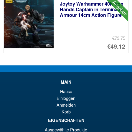
Angebot!
Joytoy Warhammer 40K Iron
€2
Hands Captain in Terminator
Armour 14cm Action Figure
€73.75
Ur
€49.12
Pr
Ak
IN DEN WARENKORB
wa
Pr
€7
ist
Angebot!
Marvel MAFEX No 218 X-Men
MAIN
€4
Phoenix Comic Version
Hause
Einloggen
Anmelden
Korb
€110.59
Ur
EIGENSCHAFTEN
€73.71
Ausgewählte Produkte
Pr
Ak