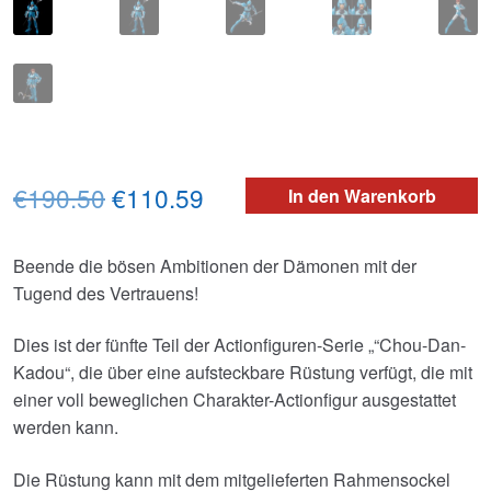
Ursprünglicher
Aktueller
€190.50
€110.59
In den Warenkorb
Preis
Preis
Beende die bösen Ambitionen der Dämonen mit der
war:
ist:
Tugend des Vertrauens!
€190.50
€110.59.
Dies ist der fünfte Teil der Actionfiguren-Serie „“Chou-Dan-
Kadou“, die über eine aufsteckbare Rüstung verfügt, die mit
einer voll beweglichen Charakter-Actionfigur ausgestattet
werden kann.
Die Rüstung kann mit dem mitgelieferten Rahmensockel