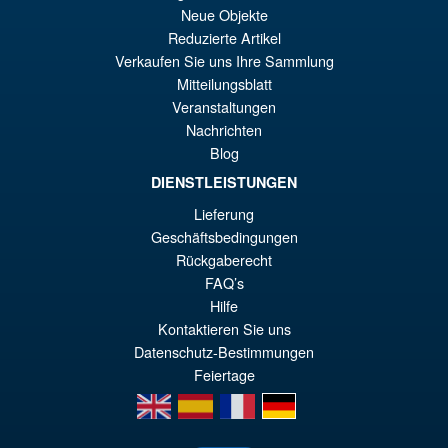
IN DEN WARENKORB
Neue Objekte
wa
Pr
Reduzierte Artikel
€1
ist
Verkaufen Sie uns Ihre Sammlung
Angebot!
McFarlane Toys DC Direct
Mitteilungsblatt
€7
Batman New Adventures
Veranstaltungen
Bane
Nachrichten
Blog
DIENSTLEISTUNGEN
€30.72
Lieferung
Ur
€24.53
Geschäftsbedingungen
Pr
Ak
Rückgaberecht
IN DEN WARENKORB
wa
Pr
FAQ’s
Hilfe
€3
ist
Kontaktieren Sie uns
€2
Datenschutz-Bestimmungen
Feiertage
en
es
fr
de