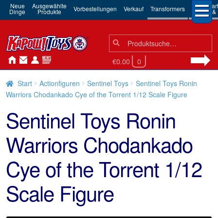
Neue
Ausgewählte
3rd Par
Vorbestellungen
Verkauf
Transformers
Dinge
Produkte
Robots & 
Suchen
Suche
nach:
€0.00
0
Start
Actionfiguren
Sentinel Toys
Sentinel Toys Ronin
Warriors Chodankado Cye of the Torrent 1/12 Scale Figure
Sentinel Toys Ronin
Warriors Chodankado
Cye of the Torrent 1/12
Scale Figure