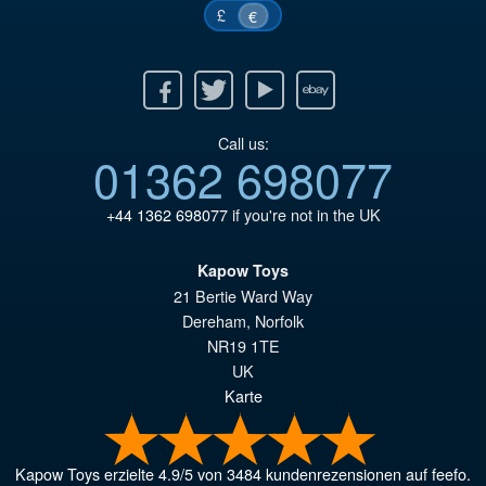
£
€
Facebook
Twitter
Youtube
Ebay
Call us:
01362 698077
+44 1362 698077
if you're not in the UK
Kapow Toys
21 Bertie Ward Way
Dereham
,
Norfolk
NR19 1TE
UK
Karte
Kapow Toys
erzielte
4.9
/
5
von
3484
kundenrezensionen auf feefo.