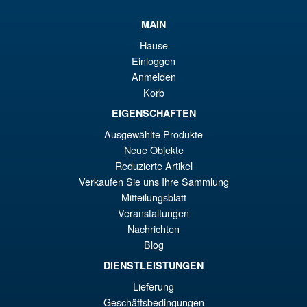
éta
ac
MAIN
Promo !
Bandai S.H.Figuarts Jujutsu
€7
es
Kaisen Choso Action Figure
Hause
€6
Einloggen
Anmelden
Korb
€86.05
EIGENSCHAFTEN
Le
€67.56
Ausgewählte Produkte
pr
Le
Neue Objekte
PRÉ COMMANDE
ini
pr
Reduzierte Artikel
Verkaufen Sie uns Ihre Sammlung
éta
ac
Mitteilungsblatt
Promo !
S.H. Figuarts Dragon Ball
€8
es
Veranstaltungen
Daima Super Saiyan 4 Son
Gokum ( Adult ) Action Figure
Nachrichten
€6
Blog
DIENSTLEISTUNGEN
€73.75
Lieferung
Le
€66.33
Geschäftsbedingungen