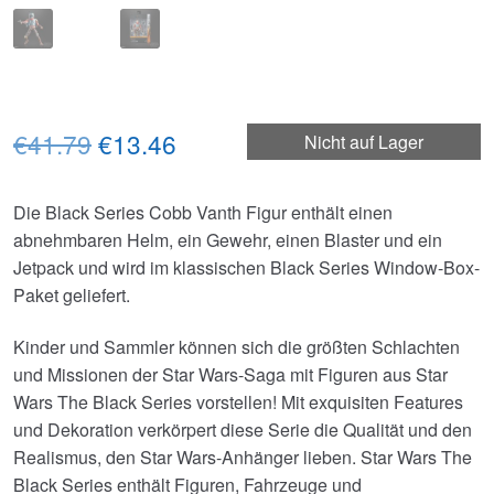
Ursprünglicher
Aktueller
€41.79
€13.46
Nicht auf Lager
Preis
Preis
Die Black Series Cobb Vanth Figur enthält einen
war:
ist:
abnehmbaren Helm, ein Gewehr, einen Blaster und ein
€41.79
€13.46.
Jetpack und wird im klassischen Black Series Window-Box-
Paket geliefert.
Kinder und Sammler können sich die größten Schlachten
und Missionen der Star Wars-Saga mit Figuren aus Star
Wars The Black Series vorstellen! Mit exquisiten Features
und Dekoration verkörpert diese Serie die Qualität und den
Realismus, den Star Wars-Anhänger lieben. Star Wars The
Black Series enthält Figuren, Fahrzeuge und