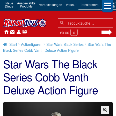
Neue
Ausgewählte
3rd Par
Vorbestellungen
Verkauf
Transformers
Dinge
Produkte
Robots & 
Suchen
Suche
nach:
€0.00
0
Start
Actionfiguren
Star Wars Black Series
Star Wars The
Black Series Cobb Vanth Deluxe Action Figure
Star Wars The Black
Series Cobb Vanth
Deluxe Action Figure