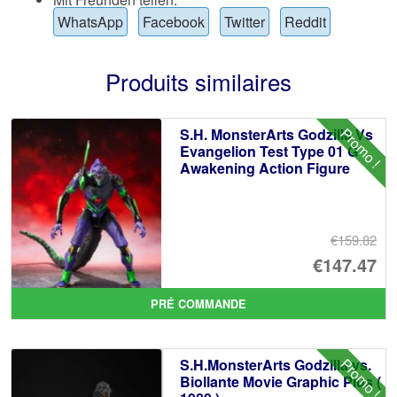
WhatsApp
Facebook
Twitter
Reddit
Produits similaires
Promo !
S.H. MonsterArts Godzilla Vs
Evangelion Test Type 01 G
Awakening Action Figure
€159.82
Le
€147.47
pr
Le
PRÉ COMMANDE
ini
pr
éta
ac
Promo !
S.H.MonsterArts Godzilla vs.
€1
es
Biollante Movie Graphic Plus (