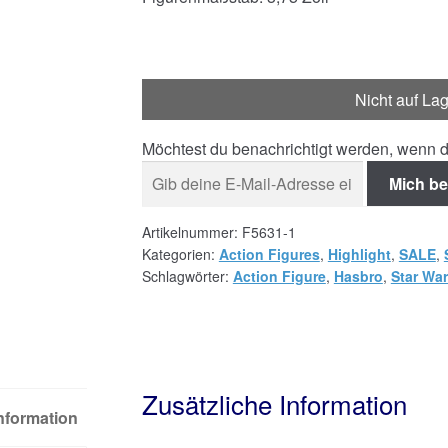
Nicht auf La
Möchtest du benachrichtigt werden, wenn d
Mich be
Artikelnummer:
F5631-1
Kategorien:
Action Figures
,
Highlight
,
SALE
,
Schlagwörter:
Action Figure
,
Hasbro
,
Star Wa
Zusätzliche Information
Information