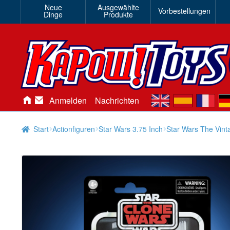
Neue
Ausgewählte
Vorbestellungen
Dinge
Produkte
en
es
fr
de
Anmelden
Nachrichten
Start
Actionfiguren
Star Wars 3.75 Inch
Star Wars The Vint