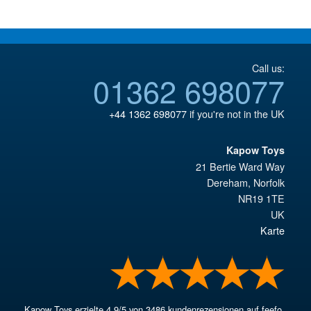
Call us:
01362 698077
+44 1362 698077
if you're not in the UK
Kapow Toys
21 Bertie Ward Way
Dereham
,
Norfolk
NR19 1TE
UK
Karte
Kapow Toys
erzielte
4.9
/
5
von
3486
kundenrezensionen auf feefo.