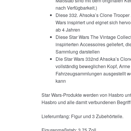
Maßstab sind mit dem originalen Ken
nach Verfügbarkeit.)
Diese 332. Ahsoka’s Clone Trooper A
Wars inspiriert und eignet sich her
ab 4 Jahren
Diese Star Wars The Vintage Collecti
inspirierten Accessoires geliefert, d
Sammlung darstellen
Die Star Wars 332nd Ahsoka’s Clone 
vollständig beweglichen Kopf, Arme 
Fahrzeugsammlungen ausgestellt w
kann
Star Wars-Produkte werden von Hasbro unte
Hasbro und alle damit verbundenen Begrif
Lieferumfang: Figur und 3 Zubehörteile.
Figurenmaßstab: 3,75 Zoll