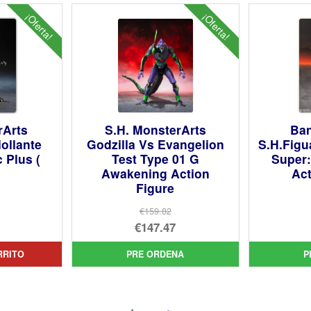
¡Oferta!
¡Oferta!
rArts
S.H. MonsterArts
Ban
iollante
Godzilla Vs Evangelion
S.H.Figu
 Plus (
Test Type 01 G
Super:
Awakening Action
Act
Figure
€159.82
El
€147.47
cio
precio
El
inal
cio
RRITO
PRE ORDENA
P
original
precio
ual
era:
actual
2.93.
€159.82.
es:
29.