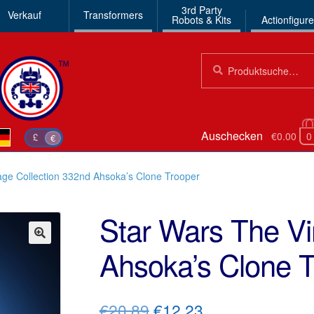
3rd Party
Verkauf
Transformers
Robots & Kits
Actionfigur
Suchen
Suche
nach:
Auschecken
€0.00
0
£
€
age Collection 332nd Ahsoka’s Clone Trooper
Star Wars The Vi
Ahsoka’s Clone T
🔍
Ursprünglicher
Aktueller
€20.89
€12.23