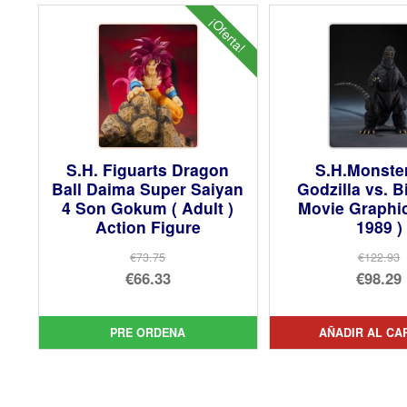
¡Oferta!
S.H. Figuarts Dragon
S.H.Monste
Ball Daima Super Saiyan
Godzilla vs. B
4 Son Gokum ( Adult )
Movie Graphic
Action Figure
1989 )
€73.75
€122.93
El
El
€66.33
€98.29
precio
El
pre
El
original
precio
orig
pre
PRE ORDENA
AÑADIR AL CA
era:
actual
era:
act
€73.75.
es:
€12
es:
€66.33.
€98.