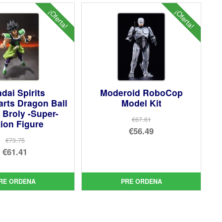
¡Oferta!
¡Oferta!
dai Spirits
Moderoid RoboCop
arts Dragon Ball
Model Kit
 Broly -Super-
€67.61
ion Figure
El
€56.49
€73.75
precio
El
El
€61.41
original
precio
precio
El
era:
actual
original
precio
RE ORDENA
PRE ORDENA
€67.61.
es:
era:
actual
€56.49.
€73.75.
es:
€61.41.