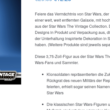
Preis
Preis
Feiere das Vermächtnis von Star Wars, de
war:
ist:
einer weit, weit entfernten Galaxie, mit h
€20.89
€12.23.
aus der Star Wars The Vintage Collection. 
Designs in Produkt und Verpackung aus, die 
der Unterhaltung inspirierte Dekoration in 
haben. (Weitere Produkte sind jeweils separ
Diese 3,75-Zoll-Figur aus der Star Wars The
Wars-Fans und Sammler.
Klonsoldaten repräsentierten die Zuk
Rückgrat des neuen Militärs der Repu
feierten, erhielt sogar seinen Namen
Star Wars
Die klassischen Star Wars-Figuren u