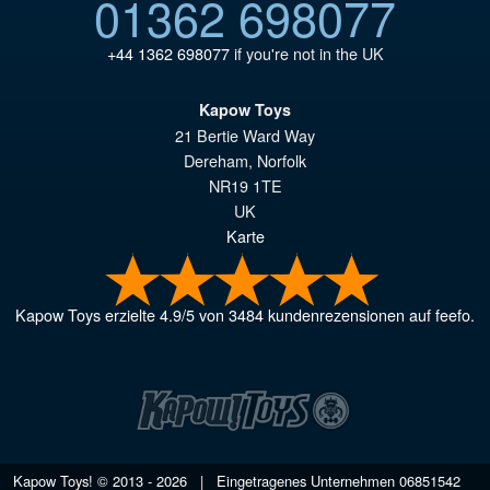
01362 698077
+44 1362 698077
if you're not in the UK
Kapow Toys
21 Bertie Ward Way
Dereham
,
Norfolk
NR19 1TE
UK
Karte
Kapow Toys
erzielte
4.9
/
5
von
3484
kundenrezensionen auf feefo.
Kapow Toys! © 2013 - 2026 | Eingetragenes Unternehmen
06851542