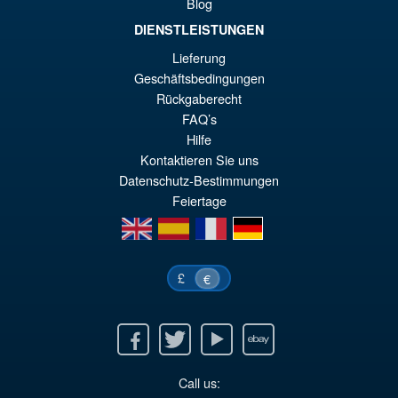
Blog
DIENSTLEISTUNGEN
€27.04
Lieferung
Ur
€18.38
Geschäftsbedingungen
Pr
Ak
Rückgaberecht
IN DEN WARENKORB
wa
Pr
FAQ’s
Hilfe
€2
ist
Kontaktieren Sie uns
€1
Datenschutz-Bestimmungen
Feiertage
en
es
fr
de
£
€
Facebook
Twitter
Youtube
Ebay
Call us: