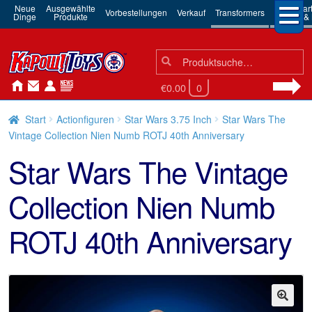
Neue
Ausgewählte
3rd Par
Vorbestellungen
Verkauf
Transformers
Dinge
Produkte
Robots & 
Suchen
Suche
nach:
€0.00
0
Start
Actionfiguren
Star Wars 3.75 Inch
Star Wars The
Vintage Collection Nien Numb ROTJ 40th Anniversary
Star Wars The Vintage
Collection Nien Numb
ROTJ 40th Anniversary