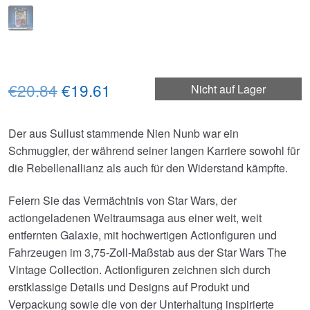
Ursprünglicher
Aktueller
€20.84
€19.61
Nicht auf Lager
Preis
Preis
Der aus Sullust stammende Nien Nunb war ein
war:
ist:
Schmuggler, der während seiner langen Karriere sowohl für
€20.84
€19.61.
die Rebellenallianz als auch für den Widerstand kämpfte.
Feiern Sie das Vermächtnis von Star Wars, der
actiongeladenen Weltraumsaga aus einer weit, weit
entfernten Galaxie, mit hochwertigen Actionfiguren und
Fahrzeugen im 3,75-Zoll-Maßstab aus der Star Wars The
Vintage Collection. Actionfiguren zeichnen sich durch
erstklassige Details und Designs auf Produkt und
Verpackung sowie die von der Unterhaltung inspirierte