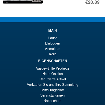
€20.89
IN DEN WARENKORB
Star Wars The Vintage
MAIN
Collection ARC Commander
Havoc and Clamshell Case
Hause
Einloggen
Anmelden
Korb
EIGENSCHAFTEN
€26.99
Ausgewählte Produkte
IN DEN WARENKORB
Neue Objekte
Reduzierte Artikel
Verkaufen Sie uns Ihre Sammlung
Angebot!
Star Wars The Vintage
Mitteilungsblatt
Collection Deluxe Ahsoka
Veranstaltungen
Tano & Grogu
Nachrichten