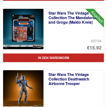
Angebot!
Star Wars The Vintage
Collection The Mandalorian
and Grogu (Maldo Kreis)
€27.04
Ur
€15.92
Pr
Ak
IN DEN WARENKORB
wa
Pr
€2
ist
Star Wars The Vintage
€1
Collection Deathwatch
Airborne Trooper