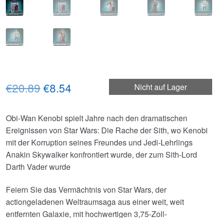
Ursprünglicher
Aktueller
€20.89
€8.54
Nicht auf Lager
Preis
Preis
Obi-Wan Kenobi spielt Jahre nach den dramatischen
war:
ist:
Ereignissen von Star Wars: Die Rache der Sith, wo Kenobi
€20.89
€8.54.
mit der Korruption seines Freundes und Jedi-Lehrlings
Anakin Skywalker konfrontiert wurde, der zum Sith-Lord
Darth Vader wurde
Feiern Sie das Vermächtnis von Star Wars, der
actiongeladenen Weltraumsaga aus einer weit, weit
entfernten Galaxie, mit hochwertigen 3,75-Zoll-