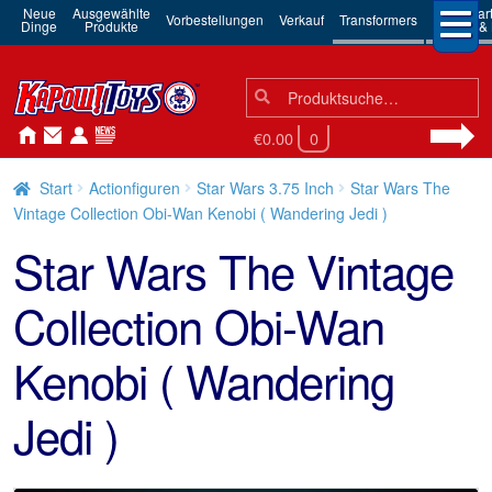
Neue
Ausgewählte
3rd Par
Vorbestellungen
Verkauf
Transformers
Dinge
Produkte
Robots & 
Suchen
Suche
nach:
€0.00
0
Start
Actionfiguren
Star Wars 3.75 Inch
Star Wars The
Vintage Collection Obi-Wan Kenobi ( Wandering Jedi )
Star Wars The Vintage
Collection Obi-Wan
Kenobi ( Wandering
Jedi )