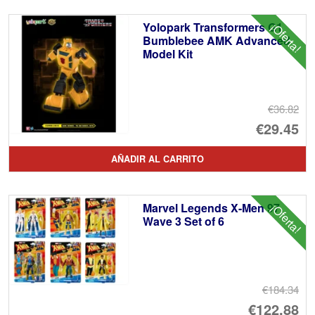
Yolopark Transformers G1
¡Oferta!
Bumblebee AMK Advanced
Model Kit
€36.82
El
€29.45
pr
El
AÑADIR AL CARRITO
or
pr
er
ac
Marvel Legends X-Men 97
¡Oferta!
€3
es
Wave 3 Set of 6
€2
€184.34
El
€122.88