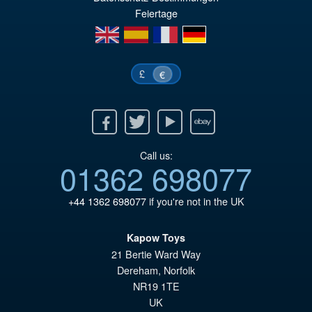
Feiertage
€3
en
es
fr
de
£
€
Facebook
Twitter
Youtube
Ebay
Call us:
01362 698077
+44 1362 698077
if you're not in the UK
Kapow Toys
21 Bertie Ward Way
Dereham
,
Norfolk
NR19 1TE
UK