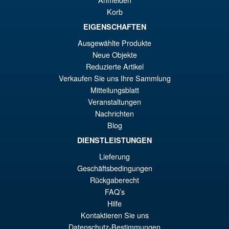
Korb
€24.58
El
EIGENSCHAFTEN
€15.92
Ausgewählte Produkte
pr
El
AÑADIR AL CARRITO
Neue Objekte
or
pr
Reduzierte Artikel
er
ac
Verkaufen Sie uns Ihre Sammlung
NECA TMNT X Universal
¡Oferta!
Mitteilungsblatt
€2
es
Monsters Raphael as
Veranstaltungen
Frankenstein Action Figure
€1
Nachrichten
Blog
DIENSTLEISTUNGEN
€49.17
Lieferung
El
€36.82
Geschäftsbedingungen
pr
El
Rückgaberecht
AÑADIR AL CARRITO
or
pr
FAQ’s
Hilfe
er
ac
Kontaktieren Sie uns
€4
es
Datenschutz-Bestimmungen