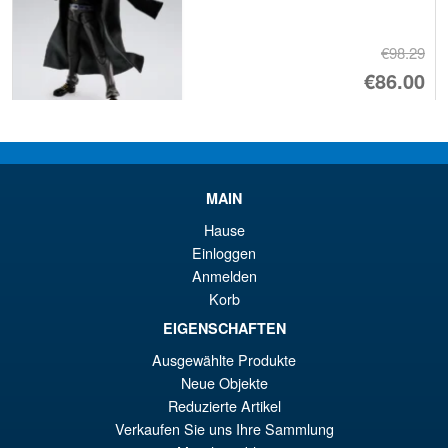
€98.29
Ur
€86.00
Pr
Ak
VORBESTELLUNGEN
wa
Pr
€9
ist
Angebot!
S.H.Figuarts My Hero
MAIN
€8
Academia Dark Deku Action
Hause
Figure
Einloggen
Anmelden
Korb
€98.34
EIGENSCHAFTEN
Ur
€86.00
Ausgewählte Produkte
Pr
Ak
Neue Objekte
VORBESTELLUNGEN
wa
Pr
Reduzierte Artikel
Verkaufen Sie uns Ihre Sammlung
€9
ist