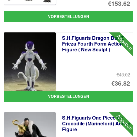
Ur
€153.62
Pr
Ak
VORBESTELLUNGEN
wa
Pr
€1
ist
Angebot!
S.H.Figuarts Dragon Ball Z
€1
Frieza Fourth Form Action
Figure ( New Sculpt )
€43.02
Ur
€36.82
Pr
Ak
VORBESTELLUNGEN
wa
Pr
€4
ist
Angebot!
S.H.Figuarts One Piece Sir
€3
Crocodile (Marineford) Action
Figure