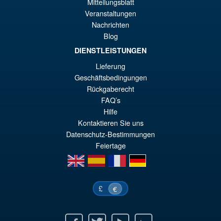
Angebot!
S.H.Figuarts Isao Shinomiya
Mitteilungsblatt
€8
Kaiju No.8 Action Figure
Veranstaltungen
Nachrichten
Blog
DIENSTLEISTUNGEN
€110.64
Lieferung
Ur
€98.29
Geschäftsbedingungen
Pr
Ak
Rückgaberecht
IN DEN WARENKORB
FAQ’s
wa
Pr
Hilfe
€1
ist
Kontaktieren Sie uns
€9
Datenschutz-Bestimmungen
Feiertage
en
es
fr
de
£
€
Facebook
Twitter
Youtube
Ebay