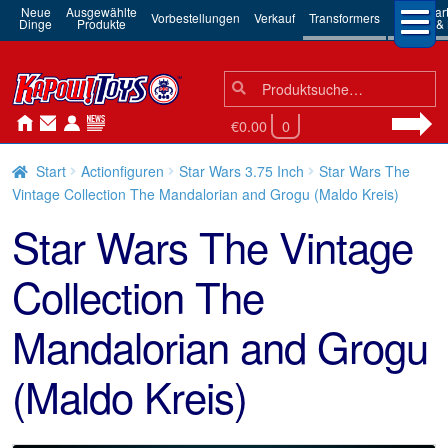
Neue
Ausgewählte
3rd Par
Vorbestellungen
Verkauf
Transformers
Dinge
Produkte
Robots & 
Suchen
Suche
nach:
€0.00
0
Start
Actionfiguren
Star Wars 3.75 Inch
Star Wars The
Vintage Collection The Mandalorian and Grogu (Maldo Kreis)
Star Wars The Vintage
Collection The
Mandalorian and Grogu
(Maldo Kreis)