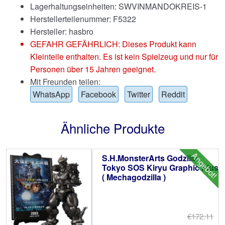
Lagerhaltungseinheiten: SWVINMANDOKREIS-1
Herstellerteilenummer: F5322
Hersteller: hasbro
GEFAHR GEFÄHRLICH: Dieses Produkt kann
Kleinteile enthalten. Es ist kein Spielzeug und nur für
Personen über 15 Jahren geeignet.
Mit Freunden teilen:
WhatsApp
Facebook
Twitter
Reddit
Ähnliche Produkte
Angebot!
S.H.MonsterArts Godzilla
Tokyo SOS Kiryu Graphic Plus
( Mechagodzilla )
€172.11