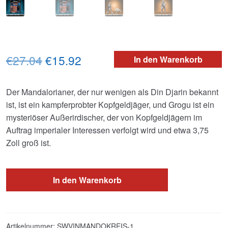
Ursprünglicher
Aktueller
€27.04
€15.92
In den Warenkorb
Preis
Preis
Der Mandalorianer, der nur wenigen als Din Djarin bekannt
war:
ist:
ist, ist ein kampferprobter Kopfgeldjäger, und Grogu ist ein
€27.04
€15.92.
mysteriöser Außerirdischer, der von Kopfgeldjägern im
Auftrag imperialer Interessen verfolgt wird und etwa 3,75
Zoll groß ist.
In den Warenkorb
Artikelnummer:
SWVINMANDOKREIS-1