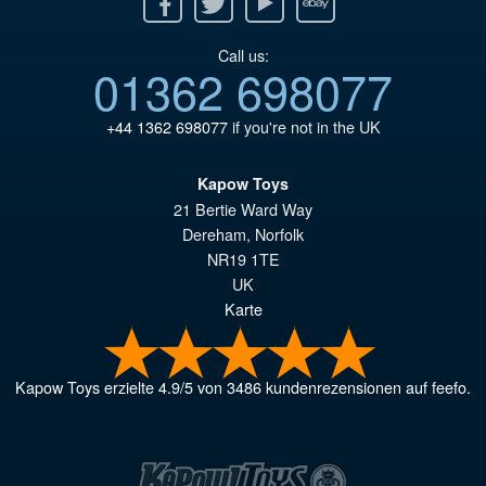
Call us:
01362 698077
+44 1362 698077
if you're not in the UK
Kapow Toys
21 Bertie Ward Way
Dereham
,
Norfolk
NR19 1TE
UK
Karte
Kapow Toys
erzielte
4.9
/
5
von
3486
kundenrezensionen auf feefo.