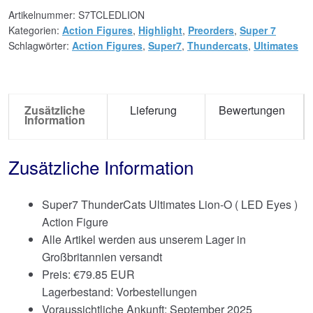
Artikelnummer:
S7TCLEDLION
Kategorien:
Action Figures
,
Highlight
,
Preorders
,
Super 7
Schlagwörter:
Action Figures
,
Super7
,
Thundercats
,
Ultimates
Zusätzliche
Lieferung
Bewertungen
Information
Zusätzliche Information
Super7 ThunderCats Ultimates Lion-O ( LED Eyes )
Action Figure
Alle Artikel werden aus unserem Lager in
Großbritannien versandt
Preis:
€
79.85 EUR
Lagerbestand: Vorbestellungen
Voraussichtliche Ankunft: September 2025