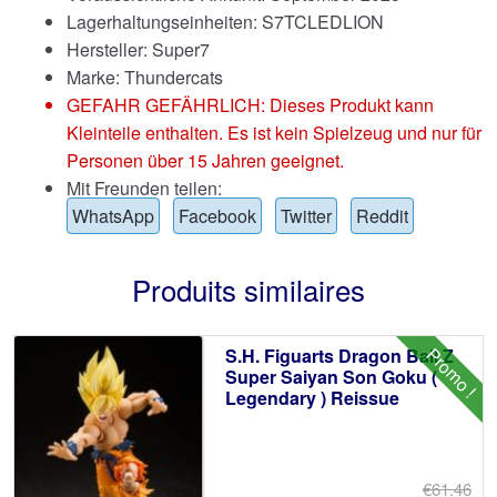
Lagerhaltungseinheiten: S7TCLEDLION
Hersteller: Super7
Marke:
Thundercats
GEFAHR GEFÄHRLICH: Dieses Produkt kann
Kleinteile enthalten. Es ist kein Spielzeug und nur für
Personen über 15 Jahren geeignet.
Mit Freunden teilen:
WhatsApp
Facebook
Twitter
Reddit
Produits similaires
Promo !
S.H. Figuarts Dragon Ball Z
Super Saiyan Son Goku (
Legendary ) Reissue
€61.46