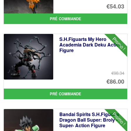
Le
€54.03
pr
Le
PRÉ COMMANDE
ini
pr
éta
ac
Promo !
S.H.Figuarts My Hero
€6
es
Academia Dark Deku Action
Figure
€5
€98.34
Le
€86.00
pr
Le
PRÉ COMMANDE
ini
pr
éta
ac
Promo !
Bandai Spirits S.H.Figuarts
€9
es
Dragon Ball Super: Broly -
Super- Action Figure
€8