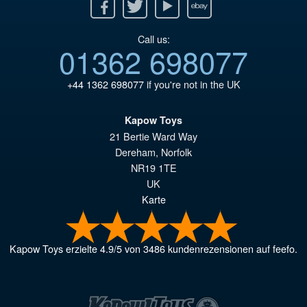
Facebook
Twitter
Youtube
Ebay
Call us:
01362 698077
+44 1362 698077
if you're not in the UK
Kapow Toys
21 Bertie Ward Way
Dereham
,
Norfolk
NR19 1TE
UK
Karte
Kapow Toys
erzielte
4.9
/
5
von
3486
kundenrezensionen auf feefo.