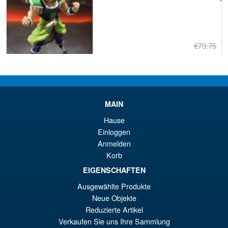
€73.75
Le
€61.41
pr
Le
PRÉ COMMANDE
ini
pr
MAIN
éta
ac
Promo !
LPZZ UPFinegures DC
Hause
€7
es
Comics – Absolute Batman
Einloggen
1/12 Scale Action Figure
€6
Anmelden
Korb
EIGENSCHAFTEN
€165.96
Ausgewählte Produkte
Le
€153.62
Neue Objekte
pr
Le
Reduzierte Artikel
PRÉ COMMANDE
ini
pr
Verkaufen Sie uns Ihre Sammlung