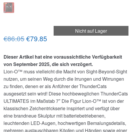
Nicht auf Lager
Ursprünglicher
Aktueller
€86.05
€79.85
Preis
Preis
Dieser Artikel hat eine voraussichtliche Verfügbarkeit
war:
ist:
von September 2025, die sich verzögert.
€86.05
€79.85.
Lion-O™ muss vielleicht die Macht von Sight-Beyond-Sight
nutzen, um seinen Weg durch die Irrungen und Wirrungen
zu finden, denen er als Anführer der ThunderCats
ausgesetzt sein wird! Diese hochbeweglichen ThunderCats
ULTIMATES im Maßstab 7″ Die Figur Lion-O™ ist von der
klassischen Zeichentrickserie inspiriert und verfügt über
eine brandneue Skulptur mit batteriebetriebenen,
leuchtenden LED-Augen, hochwertigen Bemalungsdetails,
mehreren austauschbaren Köpfen und Händen sowie einer