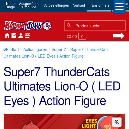
Neue
Ausgewählte
3rd Par
Vorbestellungen
Verkauf
Transformers
Dinge
Produkte
Robots & 
Suchen
Suche
nach:
€0.00
0
Start
Actionfiguren
Super 7
Super7 ThunderCats
Ultimates Lion-O ( LED Eyes ) Action Figure
Super7 ThunderCats
Ultimates Lion-O ( LED
Eyes ) Action Figure