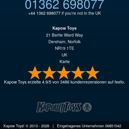
01362 698077
+44 1362 698077
if you're not in the UK
Kapow Toys
21 Bertie Ward Way
Dereham
,
Norfolk
NR19 1TE
UK
Karte
Kapow Toys
erzielte
4.9
/
5
von
3486
kundenrezensionen auf feefo.
Kapow Toys! © 2013 - 2026 | Eingetragenes Unternehmen
06851542