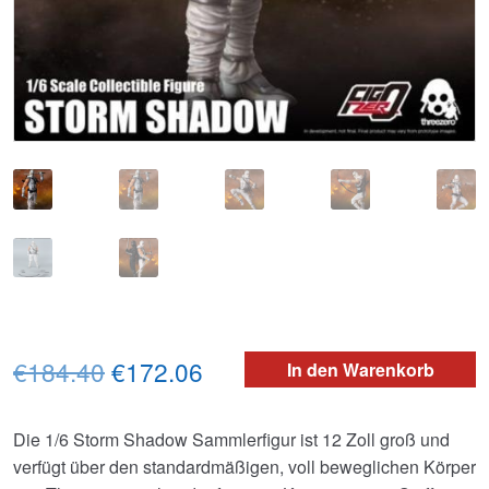
Ursprünglicher
Aktueller
€184.40
€172.06
In den Warenkorb
Preis
Preis
Die 1/6 Storm Shadow Sammlerfigur ist 12 Zoll groß und
war:
ist:
verfügt über den standardmäßigen, voll beweglichen Körper
€184.40
€172.06.