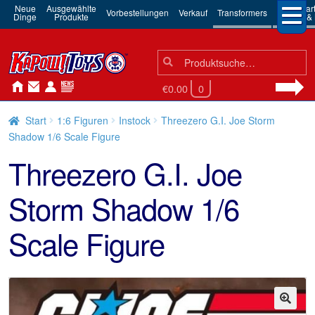
Neue
Ausgewählte
3rd Par
Vorbestellungen
Verkauf
Transformers
Dinge
Produkte
Robots & 
Suchen
Suche
nach:
€0.00
0
Start
1:6 Figuren
Instock
Threezero G.I. Joe Storm
Shadow 1/6 Scale Figure
Threezero G.I. Joe
Storm Shadow 1/6
Scale Figure