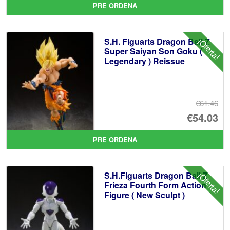
PRE ORDENA
or
pr
er
ac
S.H. Figuarts Dragon Ball Z
¡Oferta!
€8
es
Super Saiyan Son Goku (
Legendary ) Reissue
€7
€61.46
El
€54.03
pr
El
PRE ORDENA
or
pr
er
ac
S.H.Figuarts Dragon Ball Z
¡Oferta!
€6
es
Frieza Fourth Form Action
Figure ( New Sculpt )
€5