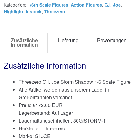
Kategorien:
1/6th Scale Figures
,
Action Figures
,
G.I. Joe
,
Highlight
,
Instock
,
Threezero
Zusätzliche
Lieferung
Bewertungen
Information
Zusätzliche Information
Threezero G.I. Joe Storm Shadow 1/6 Scale Figure
Alle Artikel werden aus unserem Lager in
Großbritannien versandt
Preis:
€
172.06 EUR
Lagerbestand: Auf Lager
Lagerhaltungseinheiten: 30GISTORM-1
Hersteller: Threezero
Marke:
GI JOE