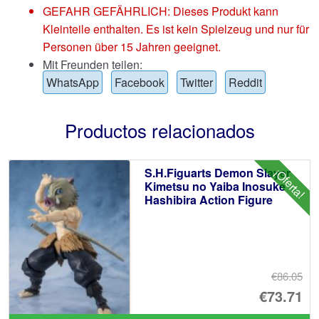
GEFAHR GEFÄHRLICH: Dieses Produkt kann
Kleinteile enthalten. Es ist kein Spielzeug und nur für
Personen über 15 Jahren geeignet.
Mit Freunden teilen:
WhatsApp
Facebook
Twitter
Reddit
Productos relacionados
S.H.Figuarts Demon Slayer
¡Oferta!
Kimetsu no Yaiba Inosuke
Hashibira Action Figure
€86.05
El
€73.71
pr
El