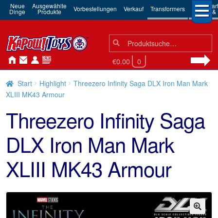
Neue
Ausgewählte
3rd Par
Vorbestellungen
Verkauf
Transformers
Dinge
Produkte
Robots & 
Suchen
Suche
nach:
€0.00
0
Start
Highlight
Threezero Infinity Saga DLX Iron Man Mark
XLIII MK43 Armour
Threezero Infinity Saga
DLX Iron Man Mark
XLIII MK43 Armour