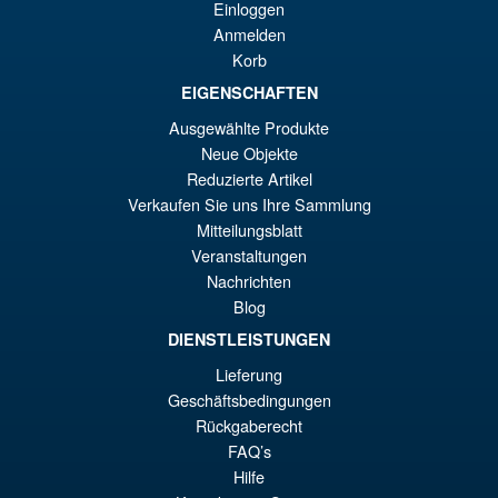
Angebot!
S.H.MonsterArts Godzilla vs.
Einloggen
€6
Biollante Movie Graphic Plus (
Anmelden
1989 )
Korb
EIGENSCHAFTEN
Ausgewählte Produkte
€122.93
Neue Objekte
Ur
€98.29
Reduzierte Artikel
Pr
Ak
Verkaufen Sie uns Ihre Sammlung
IN DEN WARENKORB
Mitteilungsblatt
wa
Pr
Veranstaltungen
€1
ist
Nachrichten
Angebot!
Bandai S.H.Figuarts One
€9
Blog
Piece Shanks Summit War of
Marineford Action Figure
DIENSTLEISTUNGEN
Lieferung
Geschäftsbedingungen
€86.05
Rückgaberecht
Ur
€67.56
FAQ’s
Hilfe
Pr
Ak