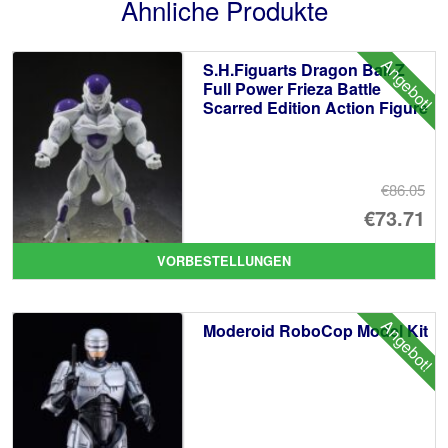
Ähnliche Produkte
Angebot!
S.H.Figuarts Dragon Ball Z
Full Power Frieza Battle
Scarred Edition Action Figure
€86.05
Ur
€73.71
Pr
Ak
VORBESTELLUNGEN
wa
Pr
€8
ist
Angebot!
Moderoid RoboCop Model Kit
€7