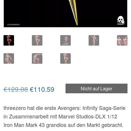
Ursprünglicher
Aktueller
€129.08
€110.59
Nicht auf Lager
Preis
Preis
threezero hat die erste Avengers: Infinity Saga-Serie
war:
ist:
in Zusammenarbeit mit Marvel Studios-DLX 1/12
€129.08
€110.59.
Iron Man Mark 43 grandios auf den Markt gebracht.