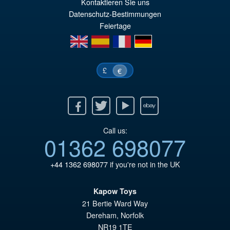
VORBESTELLUNGEN
Kontaktieren Sie uns
wa
Pr
Datenschutz-Bestimmungen
€8
ist
Feiertage
en
es
fr
de
€6
£
€
Facebook
Twitter
Youtube
Ebay
Call us:
01362 698077
+44 1362 698077
if you're not in the UK
Kapow Toys
21 Bertie Ward Way
Dereham
,
Norfolk
NR19 1TE