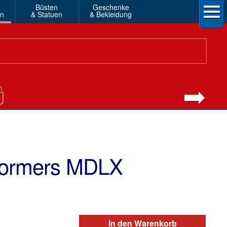
Büsten
Geschenke
en
& Statuen
& Bekleidung
formers MDLX
In den Warenkorb