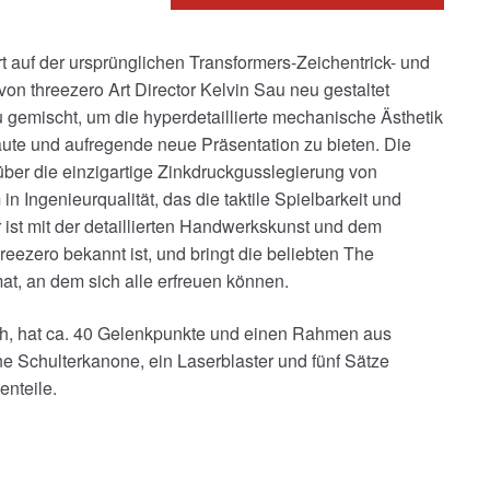
 auf der ursprünglichen Transformers-Zeichentrick- und
on threezero Art Director Kelvin Sau neu gestaltet
gemischt, um die hyperdetaillierte mechanische Ästhetik
raute und aufregende neue Präsentation zu bieten. Die
ber die einzigartige Zinkdruckgusslegierung von
 Ingenieurqualität, das die taktile Spielbarkeit und
r ist mit der detaillierten Handwerkskunst und dem
hreezero bekannt ist, und bringt die beliebten The
at, an dem sich alle erfreuen können.
ch, hat ca. 40 Gelenkpunkte und einen Rahmen aus
 Schulterkanone, ein Laserblaster und fünf Sätze
enteile.