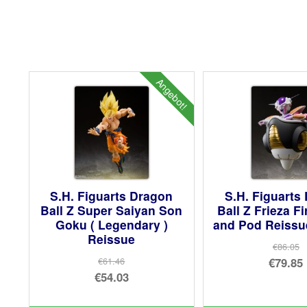
Angebot!
S.H. Figuarts Dragon
S.H. Figuarts
Ball Z Super Saiyan Son
Ball Z Frieza F
Goku ( Legendary )
and Pod Reissue
Reissue
€86.05
Urs
€79.85
€61.46
Ursprünglicher
€54.03
Pre
Akt
Preis
Aktueller
war
Pre