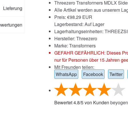
Threezero Transformers MDLX Side
Lieferung
Alle Artikel werden aus unserem Lag
Preis:
€
98.29 EUR
Lagerbestand: Auf Lager
ewertungen
Lagerhaltungseinheiten: THREEZ
Hersteller: Threezero
Marke:
Transformers
GEFAHR GEFÄHRLICH: Dieses Produkt
nur für Personen über 15 Jahren gee
Mit Freunden teilen:
WhatsApp
Facebook
Twitter
Bewertet
4.8
/
5
von Kunden
beyogen