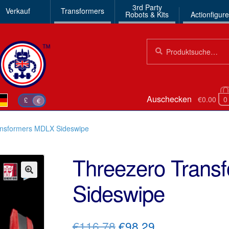
3rd Party
Verkauf
Transformers
Robots & Kits
Actionfigur
Suchen
Suche
nach:
Auschecken
€0.00
0
£
€
ansformers MDLX Sideswipe
Threezero Trans
Sideswipe
🔍
Ursprünglicher
Aktueller
€116.78
€98.29