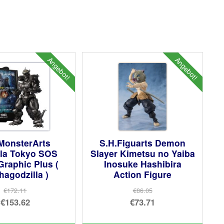
Angebot!
Angebot!
MonsterArts
S.H.Figuarts Demon
lla Tokyo SOS
Slayer Kimetsu no Yaiba
Graphic Plus (
Inosuke Hashibira
agodzilla )
Action Figure
€172.11
€86.05
Ursprünglicher
Ursprünglicher
€153.62
€73.71
Preis
Aktueller
Preis
Aktueller