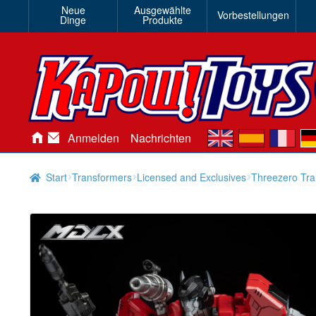
Neue
Ausgewählte
Vorbestellungen
Dinge
Produkte
en
es
fr
de
Anmelden
Nachrichten
Start
Transformers
Licensed and Exclusives
Threezero Tr