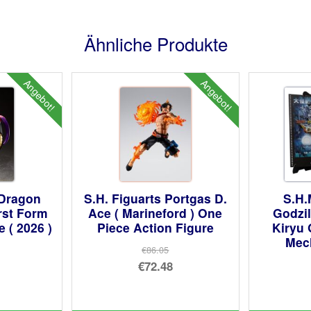
Ähnliche Produkte
Angebot!
Angebot!
 Dragon
S.H. Figuarts Portgas D.
S.H.
irst Form
Ace ( Marineford ) One
Godzi
 ( 2026 )
Piece Action Figure
Kiryu 
Mech
€86.05
prünglicher
Ursprünglicher
€72.48
is
ueller
Preis
Aktueller
:
is
war:
Preis