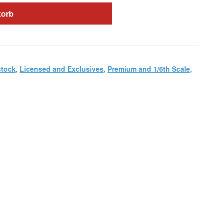
korb
stock
,
Licensed and Exclusives
,
Premium and 1/6th Scale
,