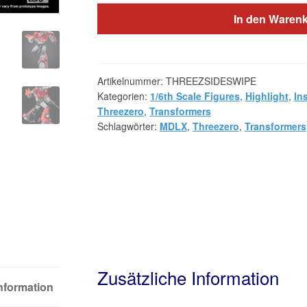
In den Waren
Artikelnummer:
THREEZSIDESWIPE
Kategorien:
1/6th Scale Figures
,
Highlight
,
In
Threezero
,
Transformers
Schlagwörter:
MDLX
,
Threezero
,
Transformers
Zusätzliche Information
Information