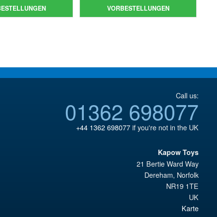
war:
Preis
war:
Preis
BESTELLUNGEN
VORBESTELLUNGEN
€172.11
ist:
€86.05
ist:
€153.62.
€73.71.
Call us:
01362 698077
+44 1362 698077
if you're not in the UK
Kapow Toys
21 Bertie Ward Way
Dereham
,
Norfolk
NR19 1TE
UK
Karte