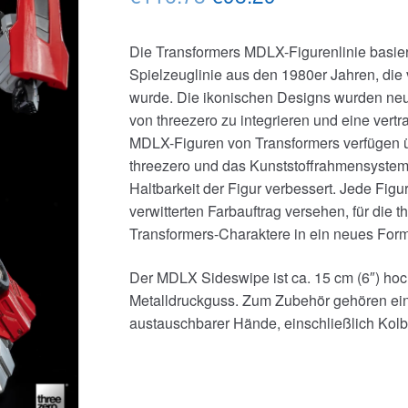
Preis
Preis
Die Transformers MDLX-Figurenlinie basiert
war:
ist:
Spielzeuglinie aus den 1980er Jahren, die v
€116.78
€98.29.
wurde. Die ikonischen Designs wurden neu 
von threezero zu integrieren und eine vert
MDLX-Figuren von Transformers verfügen ü
threezero und das Kunststoffrahmensystem in
Haltbarkeit der Figur verbessert. Jede Figu
verwitterten Farbauftrag versehen, für die t
Transformers-Charaktere in ein neues Form
Der MDLX Sideswipe ist ca. 15 cm (6″) ho
Metalldruckguss. Zum Zubehör gehören eine
austauschbarer Hände, einschließlich Kolb