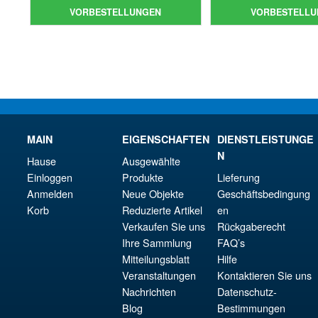
war:
Preis
€86
ist:
VORBESTELLUNGEN
VORBESTELLU
€61.46
ist:
€79.
€54.03.
MAIN
EIGENSCHAFTEN
DIENSTLEISTUNGE
N
Hause
Ausgewählte
Einloggen
Produkte
Lieferung
Anmelden
Neue Objekte
Geschäftsbedingung
Korb
Reduzierte Artikel
en
Verkaufen Sie uns
Rückgaberecht
Ihre Sammlung
FAQ’s
Mitteilungsblatt
Hilfe
Veranstaltungen
Kontaktieren Sie uns
Nachrichten
Datenschutz-
Blog
Bestimmungen