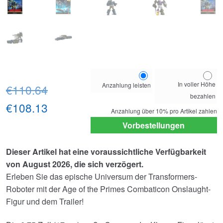
Choose
In voller Höhe
Anzahlung leisten
Ursprünglicher
your
€110.64
bezahlen
payment
Preis
Aktueller
€108.13
option
Anzahlung über
10%
pro Artikel zahlen
war:
Preis
Vorbestellungen
€110.64
ist:
Dieser Artikel hat eine voraussichtliche Verfügbarkeit
€108.13.
von August 2026, die sich verzögert.
Erleben Sie das epische Universum der Transformers-
Roboter mit der Age of the Primes Combaticon Onslaught-
Figur und dem Trailer!