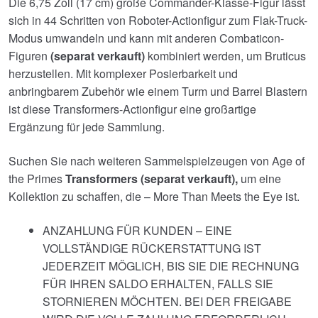
Die 6,75 Zoll (17 cm) große Commander-Klasse-Figur lässt
sich in 44 Schritten von Roboter-Actionfigur zum Flak-Truck-
Modus umwandeln und kann mit anderen Combaticon-
Figuren
(
separat verkauft)
kombiniert werden, um Bruticus
herzustellen. Mit komplexer Posierbarkeit und
anbringbarem Zubehör wie einem Turm und Barrel Blastern
ist diese Transformers-Actionfigur eine großartige
Ergänzung für jede Sammlung.
Suchen Sie nach weiteren Sammelspielzeugen von Age of
the Primes
Transformers (separat verkauft),
um eine
Kollektion zu schaffen, die – More Than Meets the Eye ist.
ANZAHLUNG FÜR KUNDEN – EINE
VOLLSTÄNDIGE RÜCKERSTATTUNG IST
JEDERZEIT MÖGLICH, BIS SIE DIE RECHNUNG
FÜR IHREN SALDO ERHALTEN, FALLS SIE
STORNIEREN MÖCHTEN. BEI DER FREIGABE