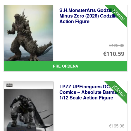
S.H.MonsterArts Godzilla
¡Oferta!
Minus Zero (2026) Godzilla
Action Figure
€129.08
El
€110.59
pr
El
PRE ORDENA
or
pr
er
ac
LPZZ UPFinegures DC
¡Oferta!
€1
es
Comics – Absolute Batman
1/12 Scale Action Figure
€1
€165.96