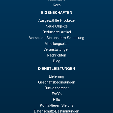
Korb
EIGENSCHAFTEN
€86.05
Ausgewählte Produkte
El
€67.56
Neue Objekte
pr
El
Reduzierte Artikel
PRE ORDENA
Verkaufen Sie uns Ihre Sammlung
or
pr
Mitteilungsblatt
er
ac
Veranstaltungen
S.H.Figuarts One Piece Sir
¡Oferta!
€8
es
Nachrichten
Crocodile (Marineford) Action
Blog
Figure
€6
DIENSTLEISTUNGEN
Lieferung
€98.29
Geschäftsbedingungen
El
€86.00
Rückgaberecht
FAQ’s
pr
El
Hilfe
PRE ORDENA
or
pr
Kontaktieren Sie uns
Datenschutz-Bestimmungen
er
ac