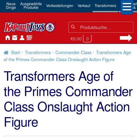
Neue
Ausgewählte
3rd Par
Vorbestellungen
Verkauf
Transformers
Dinge
Produkte
Robots & 
Suchen
Suche
nach:
€0.00
0
Start
Transformers
Commander Class
Transformers Age
of the Primes Commander Class Onslaught Action Figure
Transformers Age of
the Primes Commander
Class Onslaught Action
Figure