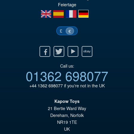
Feiertage
€9
es
en
es
fr
de
€8
£
€
Facebook
Twitter
Youtube
Ebay
Call us:
01362 698077
+44 1362 698077
if you're not in the UK
Kapow Toys
21 Bertie Ward Way
Dereham
,
Norfolk
NR19 1TE
UK