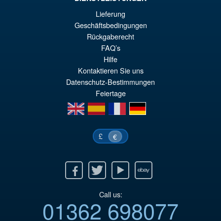
Lieferung
€43.02
Geschäftsbedingungen
Ur
€36.82
Rückgaberecht
Pr
Ak
FAQ’s
VORBESTELLUNGEN
Hilfe
wa
Pr
Kontaktieren Sie uns
€4
ist
Datenschutz-Bestimmungen
€3
Feiertage
en
es
fr
de
£
€
Facebook
Twitter
Youtube
Ebay
Call us:
01362 698077