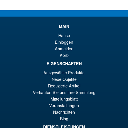
Pr
Ak
VORBESTELLUNGEN
wa
Pr
€1
ist
MAIN
Angebot!
Moderoid RoboCop Model Kit
€1
Hause
Einloggen
Anmelden
Korb
EIGENSCHAFTEN
€67.61
Ur
€56.49
Ausgewählte Produkte
Neue Objekte
Pr
Ak
VORBESTELLUNGEN
Reduzierte Artikel
wa
Pr
Verkaufen Sie uns Ihre Sammlung
€6
ist
Mitteilungsblatt
Angebot!
S.H.Figuarts Dragon Ball Z
Veranstaltungen
€5
Frieza Fourth Form Action
Nachrichten
Figure ( New Sculpt )
Blog
DIENSTLEISTUNGEN