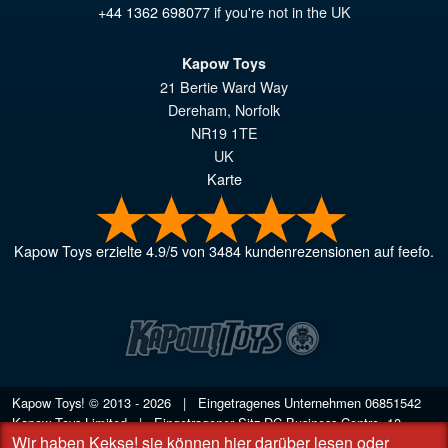
+44 1362 698077
if you're not in the UK
Kapow Toys
21 Bertie Ward Way
Dereham
,
Norfolk
NR19 1TE
UK
Karte
Kapow Toys
erzielte
4.9
/
5
von
3484
kundenrezensionen auf feefo.
Kapow Toys! © 2013 - 2026 | Eingetragenes Unternehmen
06851542
Kapow Toys Limited | Eingetragener Sitz DC Business Centre, 10
Wir haben Kekse!
sie können hier darüber lesen
oder
Charles Wood Rd, Rash's Green, Dereham, Norfolk NR19 1SX | VAT