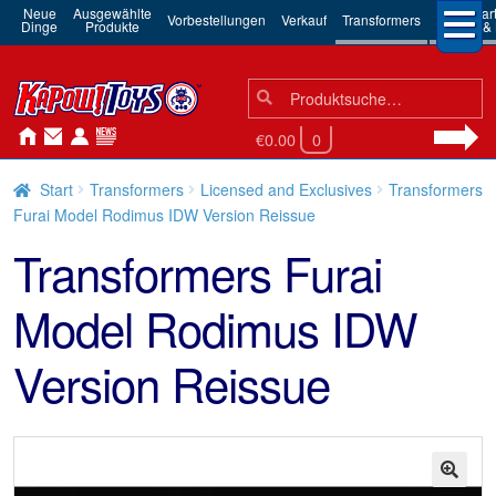
Neue
Ausgewählte
3rd Par
Vorbestellungen
Verkauf
Transformers
Dinge
Produkte
Robots & 
Suchen
Suche
nach:
€0.00
0
Start
Transformers
Licensed and Exclusives
Transformers
Furai Model Rodimus IDW Version Reissue
Transformers Furai
Model Rodimus IDW
Version Reissue