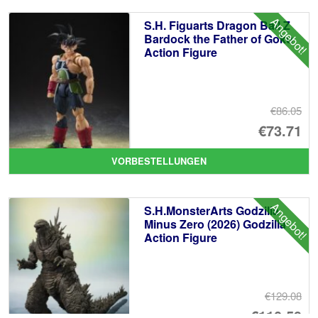
€7
ist
Angebot!
S.H. Figuarts Dragon Ball Z
€6
Bardock the Father of Goku
Action Figure
€86.05
Ur
€73.71
Pr
Ak
VORBESTELLUNGEN
wa
Pr
€8
ist
Angebot!
S.H.MonsterArts Godzilla
€7
Minus Zero (2026) Godzilla
Action Figure
€129.08
Ur
€110.59