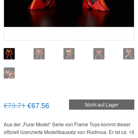
Ursprünglicher
Aktueller
€73.71
€67.56
Nicht auf Lager
Preis
Preis
Aus der „Furai Model“ Serie von Flame Toys kommt dieser
war:
ist:
offiziell lizenzierte Modellbausatz von Rodimus. Er ist ca. 15
€73.71
€67.56.