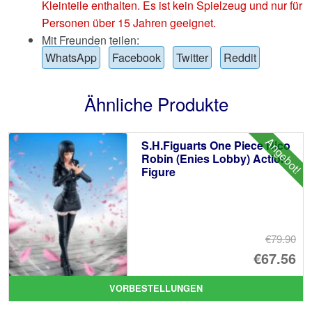
Kleinteile enthalten. Es ist kein Spielzeug und nur für
Personen über 15 Jahren geeignet.
Mit Freunden teilen:
WhatsApp
Facebook
Twitter
Reddit
Ähnliche Produkte
Angebot!
S.H.Figuarts One Piece Nico
Robin (Enies Lobby) Action
Figure
€79.90
Ur
€67.56
Pr
Ak
VORBESTELLUNGEN
wa
Pr