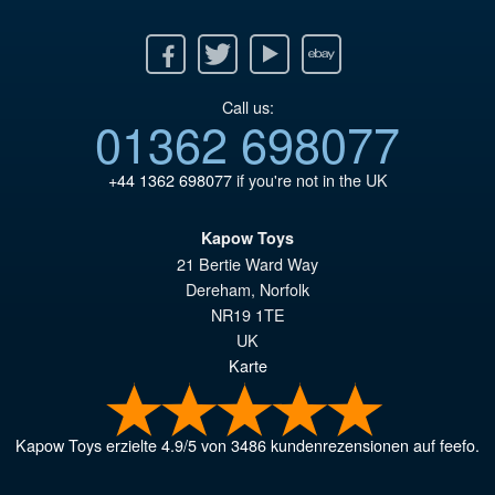
Facebook
Twitter
Youtube
Ebay
Call us:
01362 698077
+44 1362 698077
if you're not in the UK
Kapow Toys
21 Bertie Ward Way
Dereham
,
Norfolk
NR19 1TE
UK
Karte
Kapow Toys
erzielte
4.9
/
5
von
3486
kundenrezensionen auf feefo.