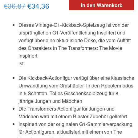
Ursprünglicher
Aktueller
€36.87
€34.36
In den Warenkorb
Preis
Preis
Dieses Vintage-G1-Kickback-Spielzeug ist von der
war:
ist:
ursprünglichen G1-Veröffentlichung inspiriert und
€36.87
€34.36.
verfügt über eine aktualisierte Deko, die vom Auftritt
des Charakters in The Transformers: The Movie
inspiriert
ist
Die Kickback-Actionfigur verfügt über eine klassische
Umwandlung vom Grashüpfer- in den Robotermodus
in 5 Schritten. Tolles Geschenkspielzeug für 8-
jährige Jungen und Mädchen
Die Transformers Actionfigur für Jungen und
Mädchen wird mit einem Blaster-Zubehör geliefert
Inspiriert von der originalen G1-Sammlerverpackung
für Actionfiguren, aktualisiert mit einem von The