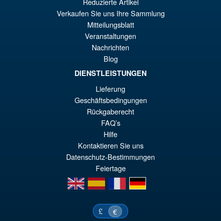
Reduzierte Artikel
Verkaufen Sie uns Ihre Sammlung
Transformers Beast Wars
Mitteilungsblatt
Reissue Cybershark
Veranstaltungen
Nachrichten
Blog
DIENSTLEISTUNGEN
Lieferung
€31.95
Geschäftsbedingungen
Rückgaberecht
IN DEN WARENKORB
FAQ’s
Hilfe
Kontaktieren Sie uns
Datenschutz-Bestimmungen
Feiertage
en
es
fr
de
£
€