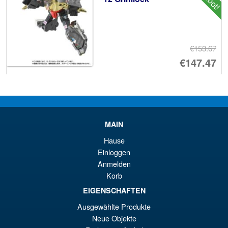
€153.67
Ur
€147.47
Pr
Ak
IN DEN WARENKORB
wa
Pr
€1
ist
Transformers Missing Link D-
MAIN
€1
02 Soundwave and Laserbeak
Anime Colours
Hause
Einloggen
Anmelden
Korb
EIGENSCHAFTEN
€172.06
Ausgewählte Produkte
VORBESTELLUNGEN
Neue Objekte