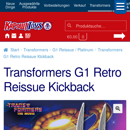
Neue
Ausgewählte
3rd Par
Vorbestellungen
Verkauf
Transformers
Dinge
Produkte
Robots & 
Suchen
Suche
nach:
€0.00
0
Start
Transformers
G1 Reissue / Platinum
Transformers
G1 Retro Reissue Kickback
Transformers G1 Retro
Reissue Kickback
🔍