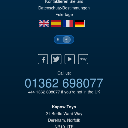
Kontaktieren Sie uns
Datenschutz-Bestimmungen
Feiertage
en
es
fr
de
£
€
Facebook
Twitter
Youtube
Ebay
Call us:
01362 698077
+44 1362 698077
if you're not in the UK
Kapow Toys
21 Bertie Ward Way
Dereham
,
Norfolk
NR19 1TE