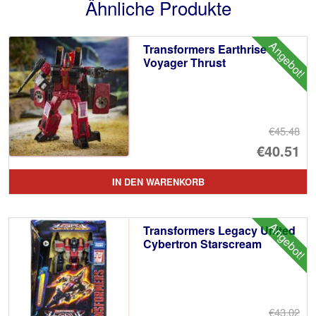
Ähnliche Produkte
Angebot!
Transformers Earthrise
Voyager Thrust
€45.48
Ur
€40.51
Pr
Ak
IN DEN WARENKORB
wa
Pr
€4
ist
Angebot!
Transformers Legacy United
€4
Cybertron Starscream
€43.02