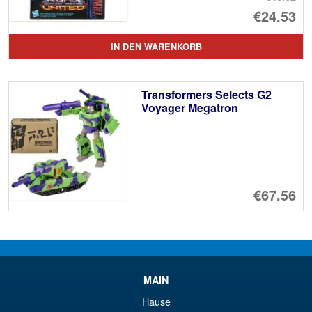
Ur
€24.53
Pr
Ak
IN DEN WARENKORB
wa
Pr
€4
ist
Transformers Selects G2
€2
Voyager Megatron
€67.56
IN DEN WARENKORB
Transformers Legacy G2
MAIN
Universe Cloudcover
Hause