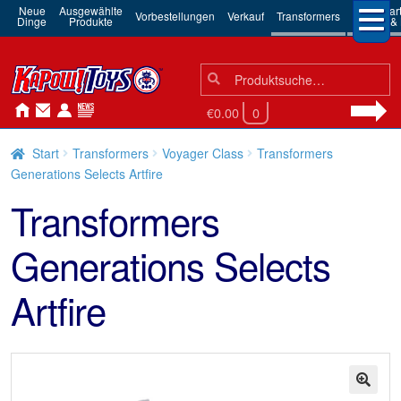
Neue
Ausgewählte
3rd Par
Vorbestellungen
Verkauf
Transformers
Dinge
Produkte
Robots & 
Suchen
Suche
nach:
€0.00
0
Start
Transformers
Voyager Class
Transformers
Generations Selects Artfire
Transformers
Generations Selects
Artfire