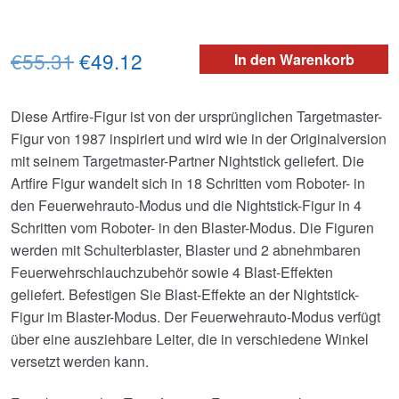
Ursprünglicher
Aktueller
€55.31
€49.12
In den Warenkorb
Preis
Preis
Diese Artfire-Figur ist von der ursprünglichen Targetmaster-
war:
ist:
Figur von 1987 inspiriert und wird wie in der Originalversion
€55.31
€49.12.
mit seinem Targetmaster-Partner Nightstick geliefert. Die
Artfire Figur wandelt sich in 18 Schritten vom Roboter- in
den Feuerwehrauto-Modus und die Nightstick-Figur in 4
Schritten vom Roboter- in den Blaster-Modus. Die Figuren
werden mit Schulterblaster, Blaster und 2 abnehmbaren
Feuerwehrschlauchzubehör sowie 4 Blast-Effekten
geliefert. Befestigen Sie Blast-Effekte an der Nightstick-
Figur im Blaster-Modus. Der Feuerwehrauto-Modus verfügt
über eine ausziehbare Leiter, die in verschiedene Winkel
versetzt werden kann.