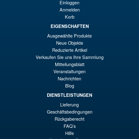
Einloggen
Anmelden
Korb
EIGENSCHAFTEN
€43.02
Ausgewählte Produkte
IN DEN WARENKORB
Neue Objekte
Reduzierte Artikel
Verkaufen Sie uns Ihre Sammlung
Transformers 40th
Mitteilungsblatt
Anniversary Nemesis Prime
Veranstaltungen
Nachrichten
Blog
DIENSTLEISTUNGEN
Lieferung
€67.56
Geschäftsbedingungen
Rückgaberecht
IN DEN WARENKORB
FAQ’s
Hilfe