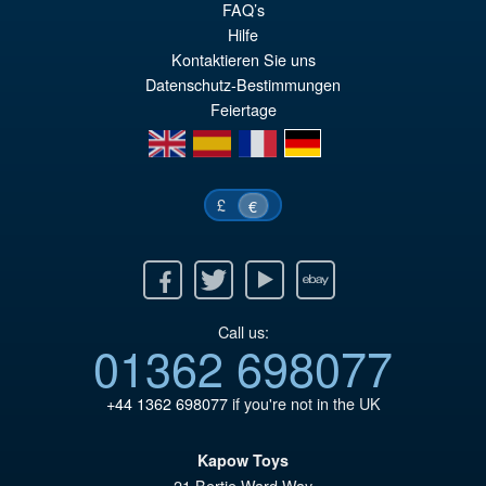
FAQ’s
Hilfe
Kontaktieren Sie uns
Datenschutz-Bestimmungen
Feiertage
en
es
fr
de
£
€
Facebook
Twitter
Youtube
Ebay
Call us:
01362 698077
+44 1362 698077
if you're not in the UK
Kapow Toys
21 Bertie Ward Way