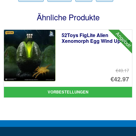
Ähnliche Produkte
Angebot!
52Toys FigLite Alien
Xenomorph Egg Wind Up Toy
€49.17
Ur
€42.97
Pr
Ak
VORBESTELLUNGEN
wa
Pr
€4
ist
€4