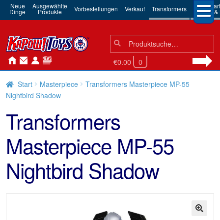
Neue
Ausgewählte
3rd Par
Vorbestellungen
Verkauf
Transformers
Dinge
Produkte
Robots & 
Suchen
Suche
nach:
€0.00
0
Start
Masterpiece
Transformers Masterpiece MP-55
Nightbird Shadow
Transformers
Masterpiece MP-55
Nightbird Shadow