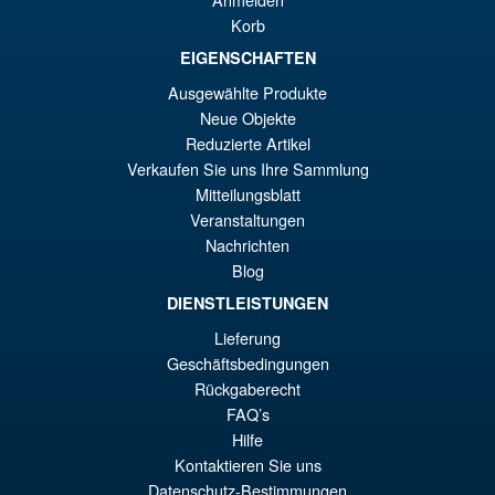
Korb
EIGENSCHAFTEN
€159.82
Ur
€147.47
Ausgewählte Produkte
Neue Objekte
Pr
Ak
Reduzierte Artikel
VORBESTELLUNGEN
wa
Pr
Verkaufen Sie uns Ihre Sammlung
Mitteilungsblatt
€1
ist
Angebot!
S.H.Figuarts Isao Shinomiya
Veranstaltungen
€1
Kaiju No.8 Action Figure
Nachrichten
Blog
DIENSTLEISTUNGEN
Lieferung
€110.64
Geschäftsbedingungen
Ur
€98.29
Rückgaberecht
Pr
Ak
FAQ’s
IN DEN WARENKORB
Hilfe
wa
Pr
Kontaktieren Sie uns
€1
ist
Datenschutz-Bestimmungen