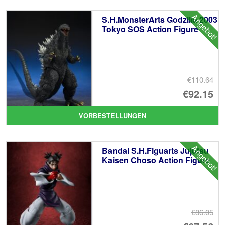
Angebot!
S.H.MonsterArts Godzilla 2003
Tokyo SOS Action Figure
€110.64
Ur
€92.15
Pr
Ak
VORBESTELLUNGEN
wa
Pr
€1
ist
Angebot!
Bandai S.H.Figuarts Jujutsu
€9
Kaisen Choso Action Figure
€86.05