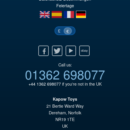
€9
Feiertage
en
es
fr
de
£
€
Facebook
Twitter
Youtube
Ebay
Call us:
01362 698077
+44 1362 698077
if you're not in the UK
Kapow Toys
21 Bertie Ward Way
Dereham
,
Norfolk
NR19 1TE
UK