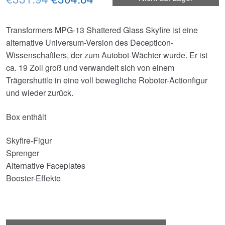
Preis
Preis
Transformers MPG-13 Shattered Glass Skyfire ist eine
war:
ist:
alternative Universum-Version des Decepticon-
€331.94
€304.84.
Wissenschaftlers, der zum Autobot-Wächter wurde. Er ist
ca. 19 Zoll groß und verwandelt sich von einem
Trägershuttle in eine voll bewegliche Roboter-Actionfigur
und wieder zurück.
Box enthält
Skyfire-Figur
Sprenger
Alternative Faceplates
Booster-Effekte