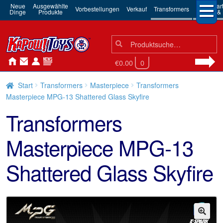
Neue
Ausgewählte
3rd Par
Vorbestellungen
Verkauf
Transformers
Dinge
Produkte
Robots & 
Suchen
Suche
nach:
€0.00
0
Start
Transformers
Masterpiece
Transformers
Masterpiece MPG-13 Shattered Glass Skyfire
Transformers
Masterpiece MPG-13
Shattered Glass Skyfire