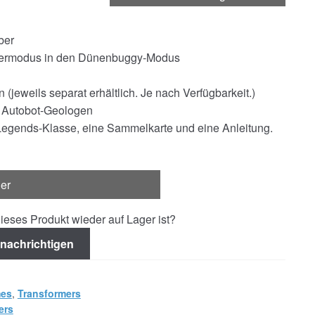
ber
botermodus in den Dünenbuggy-Modus
 (jeweils separat erhältlich. Je nach Verfügbarkeit.)
m Autobot-Geologen
Legends-Klasse, eine Sammelkarte und eine Anleitung.
ger
ieses Produkt wieder auf Lager ist?
nachrichtigen
mes
,
Transformers
ers