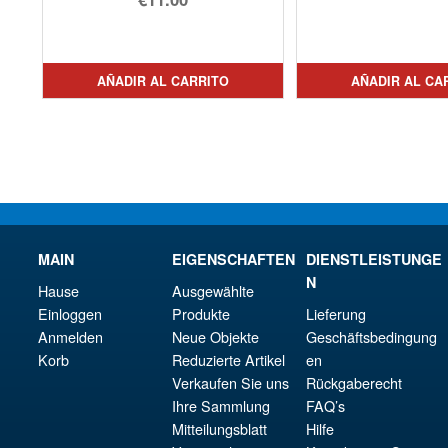
pre
El
precio
El
orig
pre
original
precio
era:
act
era:
actual
AÑADIR AL CARRITO
AÑADIR AL CA
€15.
es:
€12.28.
es:
€13.
€11.00.
MAIN
EIGENSCHAFTEN
DIENSTLEISTUNGE
N
Hause
Ausgewählte
Einloggen
Produkte
Lieferung
Anmelden
Neue Objekte
Geschäftsbedingung
Korb
Reduzierte Artikel
en
Verkaufen Sie uns
Rückgaberecht
Ihre Sammlung
FAQ’s
Mitteilungsblatt
Hilfe