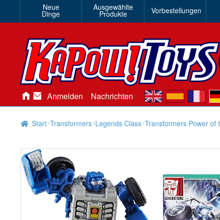
Neue
Ausgewählte
Vorbestellungen
Dinge
Produkte
en
es
fr
de
Anmelden
Nachrichten
Start
Transformers
Legends Class
Transformers Power of