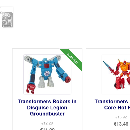
¡Oferta!
Transformers Robots in
Transformers
Disguise Legion
Core Hot 
Groundbuster
€15.92
El
€13.46
€12.28
El
€11.00