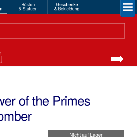
Büsten
Geschenke
en
& Statuen
& Bekleidung
er of the Primes
omber
Nicht auf Lager