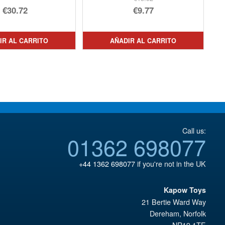
El
€30.72
€9.77
precio
El
original
precio
IR AL CARRITO
AÑADIR AL CARRITO
era:
actual
€15.92.
es:
€9.77.
Call us:
01362 698077
+44 1362 698077
if you're not in the UK
Kapow Toys
21 Bertie Ward Way
Dereham
,
Norfolk
NR19 1TE