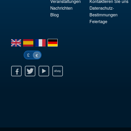
Veranstaltungen
Kontaktieren Sie uns
Nachrichten
Datenschutz-
Blog
Bestimmungen
Feiertage
en
es
fr
de
£
€
k
itter
Youtube
Ebay