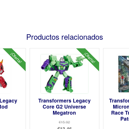
Productos relacionados
¡Oferta!
¡Oferta!
 Legacy
Transformers Legacy
Transfo
Rod
Core G2 Universe
Micro
Megatron
Race T
Pat
€15.92
El
€13.46