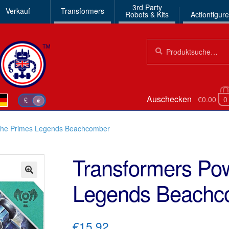
3rd Party
Verkauf
Transformers
Robots & Kits
Actionfigur
Suchen
Suche
nach:
Auschecken
€0.00
0
£
€
 the Primes Legends Beachcomber
Transformers Pow
Legends Beachc
🔍
€15.92