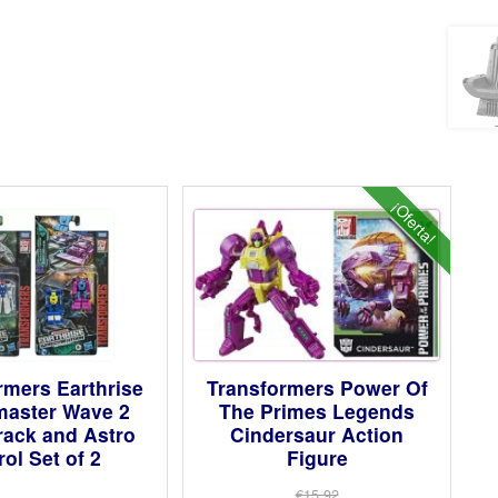
¡Oferta!
rmers Earthrise
Transformers Power Of
master Wave 2
The Primes Legends
rack and Astro
Cindersaur Action
rol Set of 2
Figure
€15.92