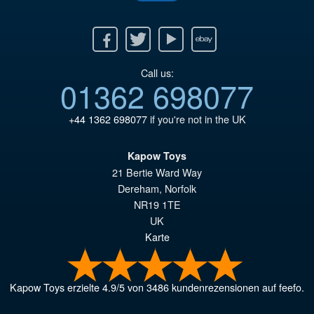
Facebook
Twitter
Youtube
Ebay
Call us:
01362 698077
+44 1362 698077
if you're not in the UK
Kapow Toys
21 Bertie Ward Way
Dereham
,
Norfolk
NR19 1TE
UK
Karte
Kapow Toys
erzielte
4.9
/
5
von
3486
kundenrezensionen auf feefo.