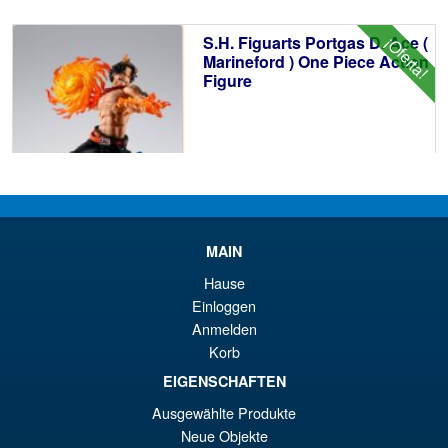
er
ac
S.H. Figuarts Portgas D. Ace (
¡Oferta!
€7
es
Marineford ) One Piece Action
Figure
€6
€86.05
El
€72.48
pr
El
PRE ORDENA
MAIN
or
pr
Hause
er
ac
Einloggen
Moderoid RoboCop Model Kit
¡Oferta!
€8
es
Anmelden
Korb
€7
EIGENSCHAFTEN
Ausgewählte Produkte
€67.61
Neue Objekte