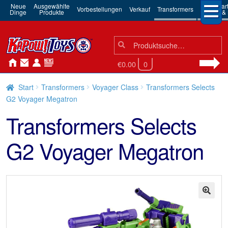
Neue
Ausgewählte
3rd Par
Vorbestellungen
Verkauf
Transformers
Dinge
Produkte
Robots & 
Suchen
Suche
nach:
€0.00
0
Start
Transformers
Voyager Class
Transformers Selects
G2 Voyager Megatron
Transformers Selects
G2 Voyager Megatron
🔍