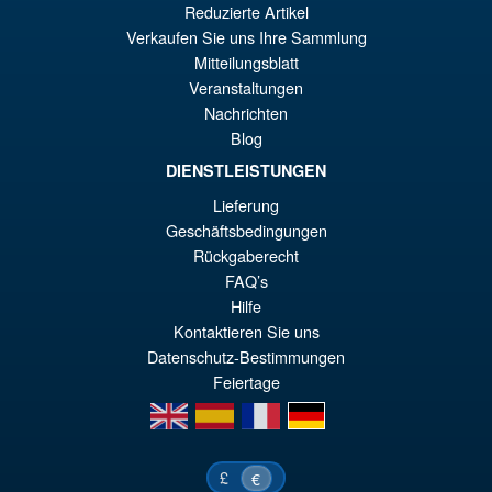
El
€56.49
Reduzierte Artikel
Verkaufen Sie uns Ihre Sammlung
pr
El
Mitteilungsblatt
PRE ORDENA
or
pr
Veranstaltungen
Nachrichten
er
ac
Blog
S.H.MonsterArts Godzilla 2003
¡Oferta!
€6
es
Tokyo SOS Action Figure
DIENSTLEISTUNGEN
€5
Lieferung
Geschäftsbedingungen
Rückgaberecht
€110.64
FAQ’s
El
€92.15
Hilfe
pr
El
Kontaktieren Sie uns
PRE ORDENA
Datenschutz-Bestimmungen
or
pr
Feiertage
er
ac
en
es
fr
de
€1
es
€9
£
€