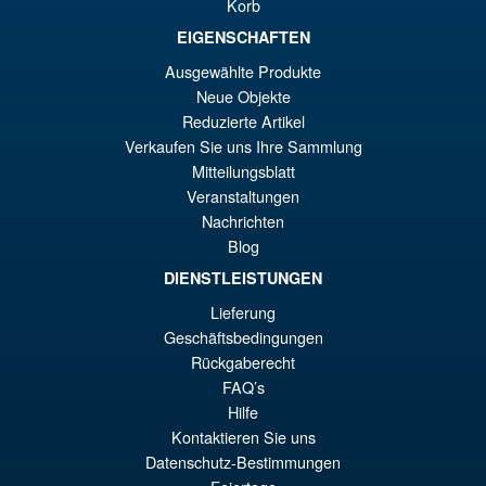
Korb
EIGENSCHAFTEN
€86.05
El
€67.56
Ausgewählte Produkte
Neue Objekte
pr
El
PRE ORDENA
Reduzierte Artikel
or
pr
Verkaufen Sie uns Ihre Sammlung
er
ac
Mitteilungsblatt
S.H.MonsterArts Godzilla
¡Oferta!
Veranstaltungen
€8
es
Tokyo SOS Kiryu Graphic Plus
Nachrichten
( Mechagodzilla )
€6
Blog
DIENSTLEISTUNGEN
Lieferung
€172.11
Geschäftsbedingungen
El
€153.62
Rückgaberecht
pr
El
FAQ’s
PRE ORDENA
Hilfe
or
pr
Kontaktieren Sie uns
er
ac
Datenschutz-Bestimmungen