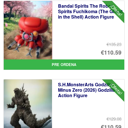
Bandai Spirits The Robot
¡Oferta!
Spirits Fuchikoma (The Ghost
in the Shell) Action Figure
€135.23
El
€110.59
pr
El
PRE ORDENA
or
pr
er
ac
S.H.MonsterArts Godzilla
¡Oferta!
€1
es
Minus Zero (2026) Godzilla
Action Figure
€1
€129.08
El
€110.59