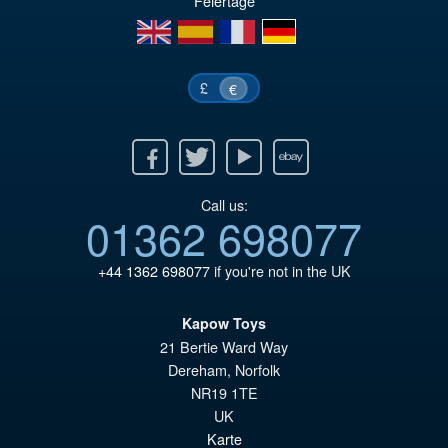
€1
es
Feiertage
en
es
fr
de
€1
£
€
Facebook
Twitter
Youtube
Ebay
Call us:
01362 698077
+44 1362 698077
if you're not in the UK
Kapow Toys
21 Bertie Ward Way
Dereham
,
Norfolk
NR19 1TE
UK
Karte