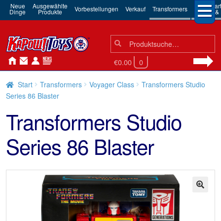
Neue
Ausgewählte
3rd Par
Vorbestellungen
Verkauf
Transformers
Dinge
Produkte
Robots & 
Suchen
Suche
nach:
€0.00
0
Start
Transformers
Voyager Class
Transformers Studio
Series 86 Blaster
Transformers Studio
Series 86 Blaster
🔍