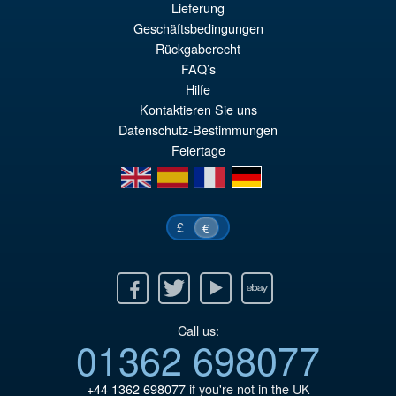
Lieferung
Geschäftsbedingungen
€86.05
Rückgaberecht
Le
€73.71
FAQ’s
pr
Le
Hilfe
PRÉ COMMANDE
ini
pr
Kontaktieren Sie uns
Datenschutz-Bestimmungen
éta
ac
Feiertage
€8
es
en
es
fr
de
€7
£
€
Facebook
Twitter
Youtube
Ebay
Call us:
01362 698077
+44 1362 698077
if you're not in the UK