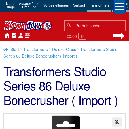
Neue
Ausgewählte
3rd Par
Vorbestellungen
Verkauf
Transformers
Dinge
Produkte
Robots & 
Suchen
Suche
nach:
€0.00
0
Start
Transformers
Deluxe Class
Transformers Studio
Series 86 Deluxe Bonecrusher ( Import )
Transformers Studio
Series 86 Deluxe
Bonecrusher ( Import )