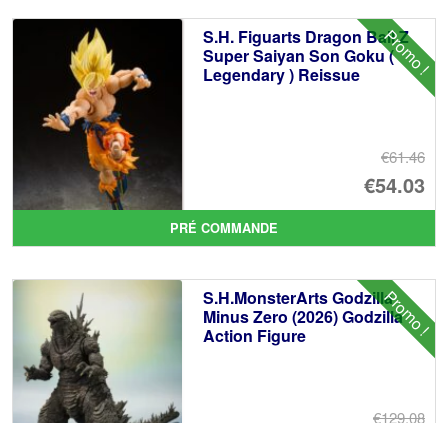
éta
ac
Promo !
S.H. Figuarts Dragon Ball Z
€6
es
Super Saiyan Son Goku (
Legendary ) Reissue
€5
€61.46
Le
€54.03
pr
Le
PRÉ COMMANDE
ini
pr
éta
ac
Promo !
S.H.MonsterArts Godzilla
€6
es
Minus Zero (2026) Godzilla
Action Figure
€5
€129.08
Le
€110.59