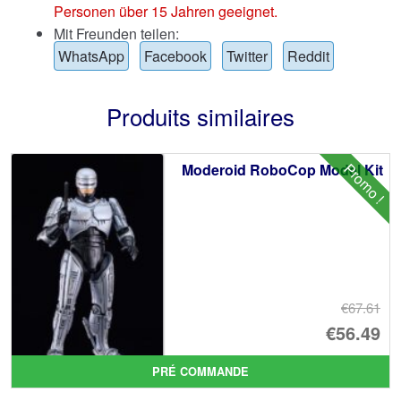
Personen über 15 Jahren geeignet.
Mit Freunden teilen:
WhatsApp
Facebook
Twitter
Reddit
Produits similaires
Promo !
Moderoid RoboCop Model Kit
€67.61
Le
€56.49
pr
Le
PRÉ COMMANDE
ini
pr