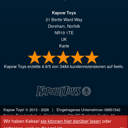
Kapow Toys
21 Bertie Ward Way
Dereham
,
Norfolk
NR19 1TE
UK
Karte
Kapow Toys
erzielte
4.9
/
5
von
3484
kundenrezensionen auf feefo.
Kapow Toys! © 2013 - 2026 | Eingetragenes Unternehmen
06851542
Kapow Toys Limited | Eingetragener Sitz DC Business Centre, 10
Wir haben Kekse!
sie können hier darüber lesen
oder
Charles Wood Rd, Rash's Green, Dereham, Norfolk NR19 1SX | VAT
GB 948221025