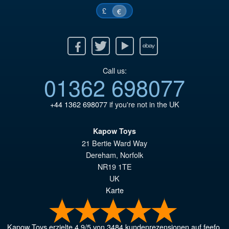
£
€
Facebook
Twitter
Youtube
Ebay
Call us:
01362 698077
+44 1362 698077
if you're not in the UK
Kapow Toys
21 Bertie Ward Way
Dereham
,
Norfolk
NR19 1TE
UK
Karte
Kapow Toys
erzielte
4.9
/
5
von
3484
kundenrezensionen auf feefo.