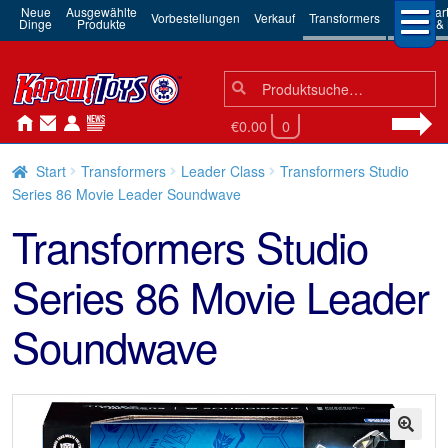
Neue
Ausgewählte
3rd Par
Vorbestellungen
Verkauf
Transformers
Dinge
Produkte
Robots & 
Suchen
Suche
nach:
€0.00
0
Start
Transformers
Leader Class
Transformers Studio
Series 86 Movie Leader Soundwave
Transformers Studio
Series 86 Movie Leader
Soundwave