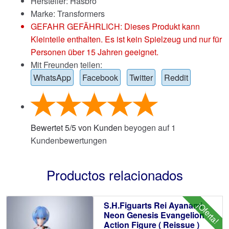
Hersteller: Hasbro
Marke:
Transformers
GEFAHR GEFÄHRLICH: Dieses Produkt kann
Kleinteile enthalten. Es ist kein Spielzeug und nur für
Personen über 15 Jahren geeignet.
Mit Freunden teilen:
WhatsApp
Facebook
Twitter
Reddit
Bewertet
5
/
5
von Kunden
beyogen auf
1
Kundenbewertungen
Productos relacionados
S.H.Figuarts Rei Ayanami
¡Oferta!
Neon Genesis Evangelion
Action Figure ( Reissue )