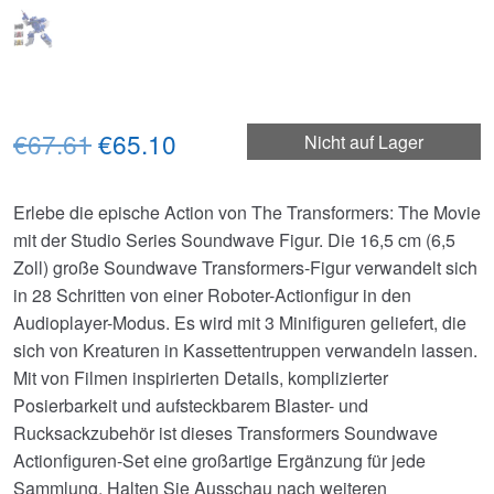
Ursprünglicher
Aktueller
€67.61
€65.10
Nicht auf Lager
Preis
Preis
Erlebe die epische Action von The Transformers: The Movie
war:
ist:
mit der Studio Series Soundwave Figur. Die 16,5 cm (6,5
€67.61
€65.10.
Zoll) große Soundwave Transformers-Figur verwandelt sich
in 28 Schritten von einer Roboter-Actionfigur in den
Audioplayer-Modus. Es wird mit 3 Minifiguren geliefert, die
sich von Kreaturen in Kassettentruppen verwandeln lassen.
Mit von Filmen inspirierten Details, komplizierter
Posierbarkeit und aufsteckbarem Blaster- und
Rucksackzubehör ist dieses Transformers Soundwave
Actionfiguren-Set eine großartige Ergänzung für jede
Sammlung. Halten Sie Ausschau nach weiteren