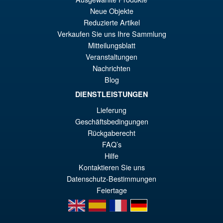
Neue Objekte
pr
El
PRE ORDENA
Reduzierte Artikel
or
pr
Verkaufen Sie uns Ihre Sammlung
er
ac
Mitteilungsblatt
S.H.Figuarts Yu Yu Hakusho
¡Oferta!
Veranstaltungen
€8
es
Hiei Action Figure
Nachrichten
€7
Blog
DIENSTLEISTUNGEN
Lieferung
€86.05
Geschäftsbedingungen
El
€77.39
Rückgaberecht
pr
El
FAQ’s
PRE ORDENA
Hilfe
or
pr
Kontaktieren Sie uns
er
ac
Datenschutz-Bestimmungen
€8
es
Feiertage
en
es
fr
de
€7