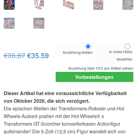
Choose
In voller Höhe
Anzahlung leisten
Ursprünglicher
Aktueller
your
€36.87
€35.59
bezahlen
payment
Preis
Preis
option
Anzahlung über
10%
pro Artikel zahlen
war:
ist:
Vorbestellungen
€36.87
€35.59.
Dieser Artikel hat eine voraussichtliche Verfügbarkeit
von Oktober 2026, die sich verzögert.
Die epischen Welten der Transformers-Roboter und Hot
Wheels-Autos® prallen mit der Hot Wheels® x
Transformers GT-Scorcher konvertierbaren Actionfigur
aufeinander! Die 5-Zoll-(12,5 cm)-Figur wandelt sich von