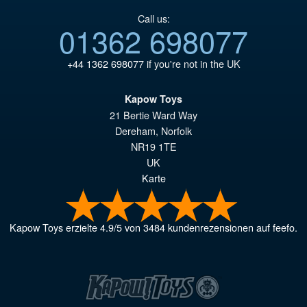
Call us:
01362 698077
+44 1362 698077
if you're not in the UK
Kapow Toys
21 Bertie Ward Way
Dereham
,
Norfolk
NR19 1TE
UK
Karte
Kapow Toys
erzielte
4.9
/
5
von
3484
kundenrezensionen auf feefo.