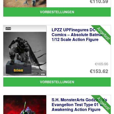
Ur
€110.59
Pr
Ak
VORBESTELLUNGEN
wa
Pr
€1
ist
Angebot!
LPZZ UPFinegures DC
€1
Comics – Absolute Batman
1/12 Scale Action Figure
€165.96
Ur
€153.62
Pr
Ak
VORBESTELLUNGEN
wa
Pr
€1
ist
Angebot!
S.H. MonsterArts Godzilla Vs
€1
Evangelion Test Type 01 G
Awakening Action Figure