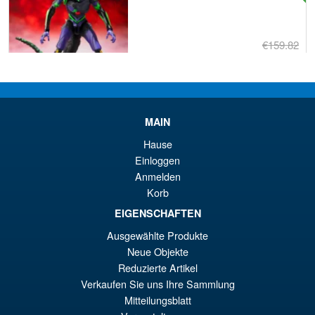
€159.82
Ur
€147.47
Pr
Ak
VORBESTELLUNGEN
wa
Pr
MAIN
€1
ist
Angebot!
S.H.Figuarts Rebuild of
Hause
€1
Evangelion Shinji Ikari Action
Einloggen
Figure
Anmelden
Korb
EIGENSCHAFTEN
€79.90
Ausgewählte Produkte
Ur
€73.71
Neue Objekte
Pr
Ak
Reduzierte Artikel
VORBESTELLUNGEN
Verkaufen Sie uns Ihre Sammlung
wa
Pr
Mitteilungsblatt
€7
ist