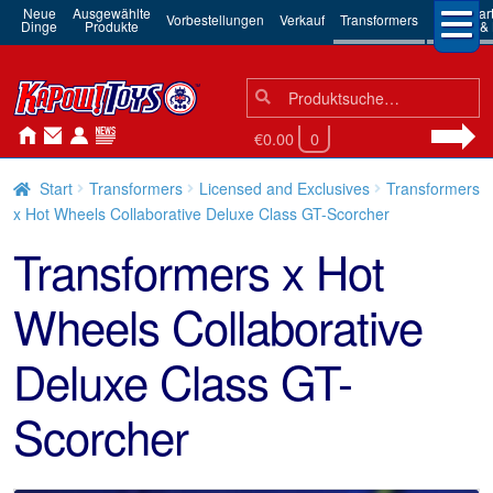
Neue
Ausgewählte
3rd Par
Vorbestellungen
Verkauf
Transformers
Dinge
Produkte
Robots & 
Suchen
Suche
nach:
€0.00
0
Start
Transformers
Licensed and Exclusives
Transformers
x Hot Wheels Collaborative Deluxe Class GT-Scorcher
Transformers x Hot
Wheels Collaborative
Deluxe Class GT-
Scorcher