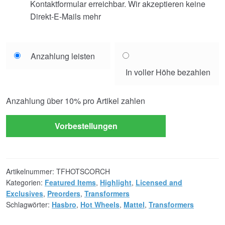
Kontaktformular erreichbar. Wir akzeptieren keine
Direkt-E-Mails mehr
Choose
Anzahlung leisten
your
In voller Höhe bezahlen
payment
option
Anzahlung über
10%
pro Artikel zahlen
Vorbestellungen
Artikelnummer:
TFHOTSCORCH
Kategorien:
Featured Items
,
Highlight
,
Licensed and
Exclusives
,
Preorders
,
Transformers
Schlagwörter:
Hasbro
,
Hot Wheels
,
Mattel
,
Transformers