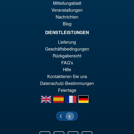
Mitteilungsblatt
€7
ist
Veranstaltungen
Angebot!
S.H. Figuarts Dragon Ball
€6
Nachrichten
Daima Super Saiyan 4 Son
Gokum ( Adult ) Action Figure
Blog
DIENSTLEISTUNGEN
Lieferung
€73.75
Geschäftsbedingungen
Ur
€66.33
Rückgaberecht
FAQ’s
Pr
Ak
VORBESTELLUNGEN
Hilfe
wa
Pr
Kontaktieren Sie uns
€7
ist
Datenschutz-Bestimmungen
Feiertage
€6
en
es
fr
de
£
€