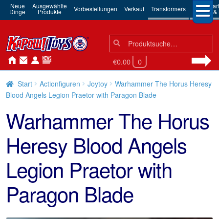
Neue
Ausgewählte
3rd Par
Vorbestellungen
Verkauf
Transformers
Dinge
Produkte
Robots & 
Suchen
Suche
nach:
€0.00
0
Start
Actionfiguren
Joytoy
Warhammer The Horus Heresy
Blood Angels Legion Praetor with Paragon Blade
Warhammer The Horus
Heresy Blood Angels
Legion Praetor with
Paragon Blade