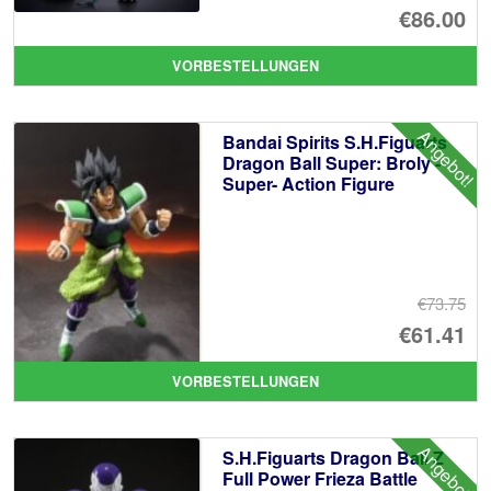
Ur
€86.00
Pr
Ak
VORBESTELLUNGEN
wa
Pr
€9
ist
Angebot!
Bandai Spirits S.H.Figuarts
€8
Dragon Ball Super: Broly -
Super- Action Figure
€73.75
Ur
€61.41
Pr
Ak
VORBESTELLUNGEN
wa
Pr
€7
ist
Angebot!
S.H.Figuarts Dragon Ball Z
€6
Full Power Frieza Battle