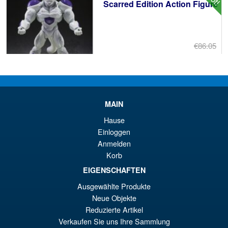
Scarred Edition Action Figure
€86.05
Ur
€73.71
Pr
Ak
VORBESTELLUNGEN
wa
Pr
MAIN
€8
ist
Angebot!
S.H.Figuarts One Piece Nico
Hause
€7
Robin (Enies Lobby) Action
Einloggen
Figure
Anmelden
Korb
EIGENSCHAFTEN
€79.90
Ausgewählte Produkte
Ur
€67.56
Neue Objekte
Pr
Ak
Reduzierte Artikel
VORBESTELLUNGEN
wa
Pr
Verkaufen Sie uns Ihre Sammlung