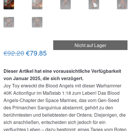
Nicht auf Lager
Ursprünglicher
Aktueller
€92.20
€79.85
Preis
Preis
Dieser Artikel hat eine voraussichtliche Verfügbarkeit
war:
ist:
von Januar 2025, die sich verzögert.
€92.20
€79.85.
Joy Toy erweckt die Blood Angels mit dieser Warhammer
40K Actionfigur im Maßstab 1:18 zum Leben! Das Blood
Angels-Chapter der Space Marines, das vom Gen-Seed
des Primarchen Sanguinius abstammt, gehört zu den
berühmtesten und beliebtesten der Ordens. Diejenigen, die
sich anschließen, entscheiden sich jedoch für ein
verfluchtes Leben – dazu bestimmt, eines Tages vom Roten