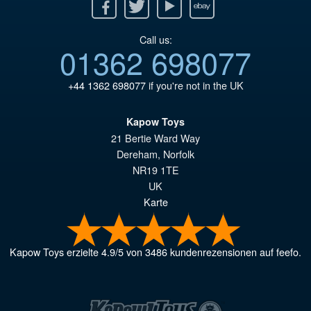
Facebook
Twitter
Youtube
Ebay
Call us:
01362 698077
+44 1362 698077
if you're not in the UK
Kapow Toys
21 Bertie Ward Way
Dereham
,
Norfolk
NR19 1TE
UK
Karte
Kapow Toys
erzielte
4.9
/
5
von
3486
kundenrezensionen auf feefo.