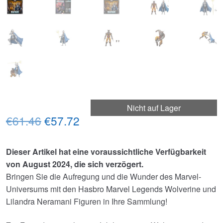
Nicht auf Lager
Ursprünglicher
Aktueller
€61.46
€57.72
Preis
Preis
Dieser Artikel hat eine voraussichtliche Verfügbarkeit
war:
ist:
von August 2024, die sich verzögert.
€61.46
€57.72.
Bringen Sie die Aufregung und die Wunder des Marvel-
Universums mit den Hasbro Marvel Legends Wolverine und
Lilandra Neramani Figuren in Ihre Sammlung!