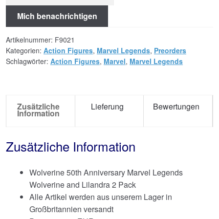
Mich benachrichtigen
Artikelnummer:
F9021
Kategorien:
Action Figures
,
Marvel Legends
,
Preorders
Schlagwörter:
Action Figures
,
Marvel
,
Marvel Legends
Zusätzliche
Lieferung
Bewertungen
Information
Zusätzliche Information
Wolverine 50th Anniversary Marvel Legends
Wolverine and Lilandra 2 Pack
Alle Artikel werden aus unserem Lager in
Großbritannien versandt