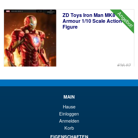
€6
ist
Angebot!
ZD Toys Iron Man MK8
€6
Armour 1/10 Scale Action
Figure
€36.87
Ur
€34.36
Pr
Ak
IN DEN WARENKORB
wa
Pr
MAIN
€3
ist
Hause
Angebot!
Marvel Legends X-Men 97
€3
Einloggen
Wave 3 Emma Frost
Anmelden
Korb
EIGENSCHAFTEN