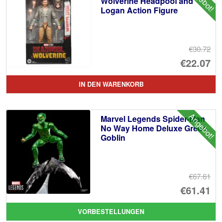
Wolverine Headpool and
Logan Action Figure
€30.72
Ur
€22.07
Pr
Ak
IN DEN WARENKORB
wa
Pr
€3
ist
Angebot!
Marvel Legends Spider-Man
€2
No Way Home Deluxe Green
Goblin
€67.61
Ur
€61.41
Pr
Ak
VORBESTELLUNGEN
wa
Pr