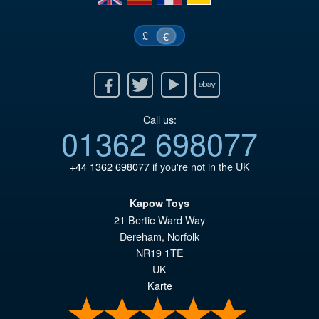
£
€
Facebook
Twitter
Youtube
Ebay
Call us:
01362 698077
+44 1362 698077
if you're not in the UK
Kapow Toys
21 Bertie Ward Way
Dereham
,
Norfolk
NR19 1TE
UK
Karte