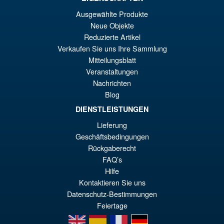
€30.72
Ausgewählte Produkte
Ur
€28.22
Neue Objekte
Reduzierte Artikel
Pr
Ak
IN DEN WARENKORB
Verkaufen Sie uns Ihre Sammlung
wa
Pr
Mitteilungsblatt
€3
ist
Veranstaltungen
Angebot!
Marvel Legends Family
Nachrichten
€2
Matters 3 Pack Magneto
Blog
Quicksilver and Scarlet Witch
DIENSTLEISTUNGEN
Lieferung
Geschäftsbedingungen
€86.05
Rückgaberecht
Ur
€61.41
FAQ’s
Pr
Ak
Hilfe
IN DEN WARENKORB
wa
Pr
Kontaktieren Sie uns
Datenschutz-Bestimmungen
€8
ist
Feiertage
€6
en
es
fr
de