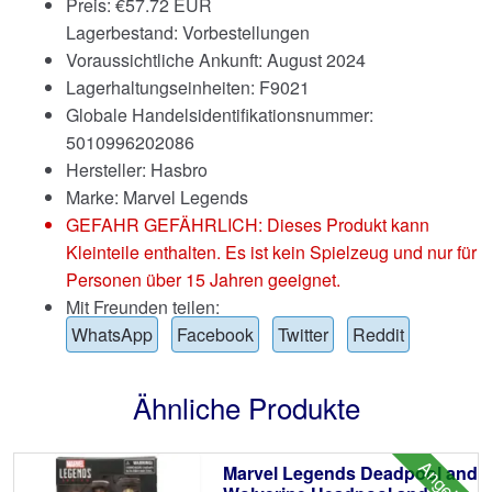
Preis:
€
57.72 EUR
Lagerbestand: Vorbestellungen
Voraussichtliche Ankunft: August 2024
Lagerhaltungseinheiten: F9021
Globale Handelsidentifikationsnummer:
5010996202086
Hersteller: Hasbro
Marke:
Marvel Legends
GEFAHR GEFÄHRLICH: Dieses Produkt kann
Kleinteile enthalten. Es ist kein Spielzeug und nur für
Personen über 15 Jahren geeignet.
Mit Freunden teilen:
WhatsApp
Facebook
Twitter
Reddit
Ähnliche Produkte
Angebot!
Marvel Legends Deadpool and