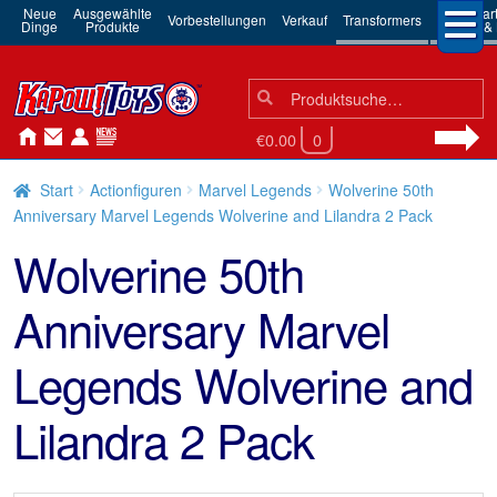
Neue
Ausgewählte
3rd Par
Vorbestellungen
Verkauf
Transformers
Dinge
Produkte
Robots & 
Suchen
Suche
nach:
€0.00
0
Start
Actionfiguren
Marvel Legends
Wolverine 50th
Anniversary Marvel Legends Wolverine and Lilandra 2 Pack
Wolverine 50th
Anniversary Marvel
Legends Wolverine and
Lilandra 2 Pack