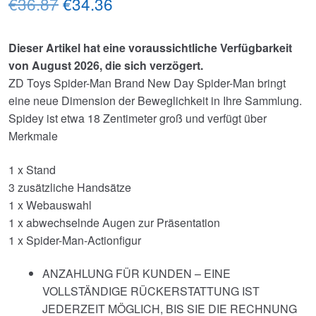
Ursprünglicher
Aktueller
€36.87
€34.36
Preis
Preis
Dieser Artikel hat eine voraussichtliche Verfügbarkeit
war:
ist:
von August 2026, die sich verzögert.
€36.87
€34.36.
ZD Toys Spider-Man Brand New Day Spider-Man bringt
eine neue Dimension der Beweglichkeit in Ihre Sammlung.
Spidey ist etwa 18 Zentimeter groß und verfügt über
Merkmale
1 x Stand
3 zusätzliche Handsätze
1 x Webauswahl
1 x abwechselnde Augen zur Präsentation
1 x Spider-Man-Actionfigur
ANZAHLUNG FÜR KUNDEN – EINE
VOLLSTÄNDIGE RÜCKERSTATTUNG IST
JEDERZEIT MÖGLICH, BIS SIE DIE RECHNUNG