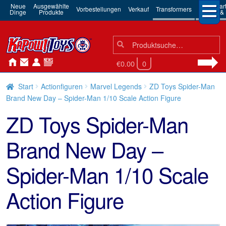
Neue
Ausgewählte
3rd Par
Vorbestellungen
Verkauf
Transformers
Dinge
Produkte
Robots & 
Suchen
Suche
nach:
€0.00
0
Start
Actionfiguren
Marvel Legends
ZD Toys Spider-Man
Brand New Day – Spider-Man 1/10 Scale Action Figure
ZD Toys Spider-Man
Brand New Day –
Spider-Man 1/10 Scale
Action Figure