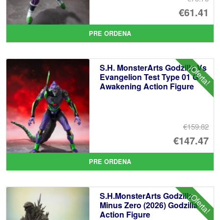
El
€61.41
pr
El
PRE ORDENA
or
pr
er
ac
S.H. MonsterArts Godzilla Vs
¡Oferta!
€7
es
Evangelion Test Type 01 G
Awakening Action Figure
€6
€159.82
El
€147.47
pr
El
PRE ORDENA
or
pr
er
ac
S.H.MonsterArts Godzilla
¡Oferta!
€1
es
Minus Zero (2026) Godzilla
Action Figure
€1