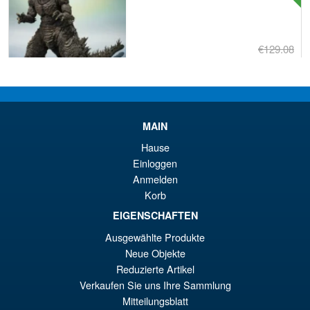
€129.08
El
€110.59
pr
El
PRE ORDENA
or
pr
MAIN
er
ac
S.H.MonsterArts Godzilla 2003
¡Oferta!
Hause
€1
es
Tokyo SOS Action Figure
Einloggen
€1
Anmelden
Korb
EIGENSCHAFTEN
€110.64
Ausgewählte Produkte
El
€92.15
Neue Objekte
pr
El
Reduzierte Artikel
PRE ORDENA
Verkaufen Sie uns Ihre Sammlung
or
pr
Mitteilungsblatt