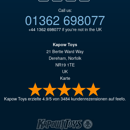
Call us:
01362 698077
+44 1362 698077
if you're not in the UK
Kapow Toys
21 Bertie Ward Way
Dereham
,
Norfolk
NR19 1TE
UK
Karte
Kapow Toys
erzielte
4.9
/
5
von
3484
kundenrezensionen auf feefo.