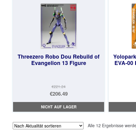
€73.71.
Threezero Robo Dou Rebuild of
Yolopark
Evangelion 13 Figure
EVA-00 
€221.24
Ursprünglicher
€206.49
Preis
Aktueller
NICHT AUF LAGER
war:
Preis
€221.24
ist:
Alle 12 Ergebnisse werd
€206.49.