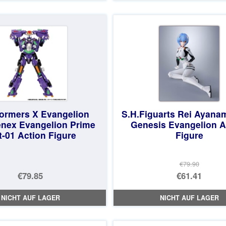
€208.99
ist:
€79.90
ist:
€184.36.
€61.41.
ormers X Evangelion
S.H.Figuarts Rei Ayana
nex Evangelion Prime
Genesis Evangelion A
t-01 Action Figure
Figure
€79.90
Ursprüng
€79.85
€61.41
Preis
Aktueller
NICHT AUF LAGER
NICHT AUF LAGER
war:
Preis
€79.90
ist: