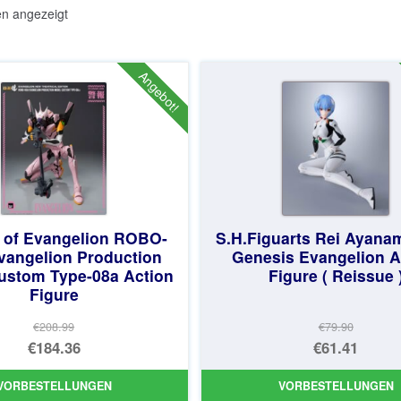
Nach
en angezeigt
Aktualität
sortiert
Angebot!
 of Evangelion ROBO-
S.H.Figuarts Rei Ayana
angelion Production
Genesis Evangelion A
ustom Type-08a Action
Figure ( Reissue 
Figure
€208.99
€79.90
Ursprünglicher
Ursprüng
€184.36
€61.41
Preis
Aktueller
Preis
Aktueller
VORBESTELLUNGEN
VORBESTELLUNGEN
war:
Preis
war:
Preis