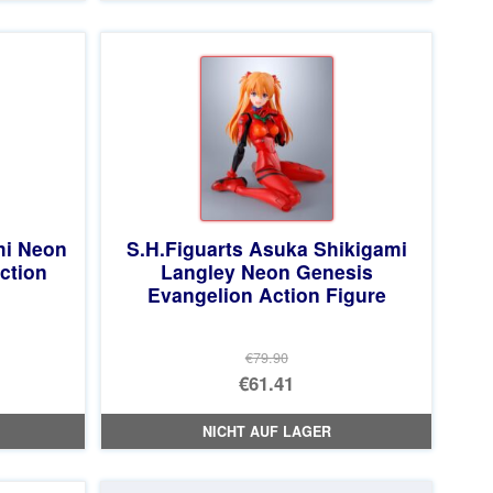
€79.90
ist:
€61.41.
mi Neon
S.H.Figuarts Asuka Shikigami
ction
Langley Neon Genesis
Evangelion Action Figure
€79.90
licher
Ursprünglicher
€61.41
Preis
Aktueller
NICHT AUF LAGER
war:
Preis
€79.90
ist: