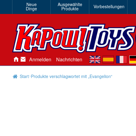
Neue
Ausgewählte
Vorbestellungen
Dinge
Produkte
en
es
fr
de
Anmelden
Nachrichten
Start
Produkte verschlagwortet mit „Evangelion“