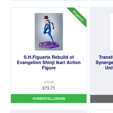
€159.82
ist:
Angebot!
€147.47.
S.H.Figuarts Rebuild of
Transf
Evangelion Shinji Ikari Action
Synerge
Figure
Uni
€79.90
Ursprünglicher
€73.71
Preis
Aktueller
VORBESTELLUNGEN
war:
Preis
€79.90
ist: