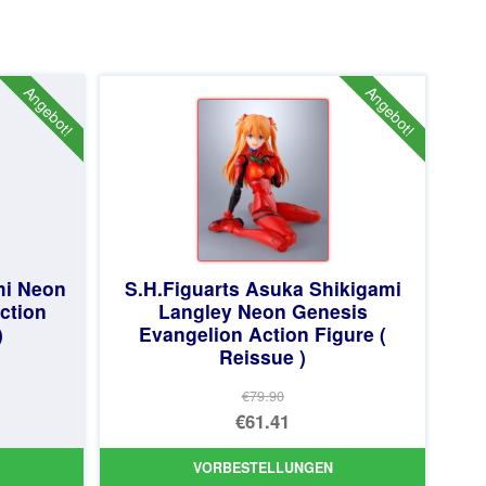
Angebot!
Angebot!
mi Neon
S.H.Figuarts Asuka Shikigami
ction
Langley Neon Genesis
)
Evangelion Action Figure (
Reissue )
€79.90
licher
Ursprünglicher
€61.41
Preis
Aktueller
VORBESTELLUNGEN
war:
Preis