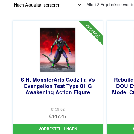
Alle 12 Ergebnisse werd
Angebot!
S.H. MonsterArts Godzilla Vs
Rebuild
Evangelion Test Type 01 G
DOU Ev
Awakening Action Figure
Model C
€159.82
Ursprünglicher
€147.47
Preis
Aktueller
VORBESTELLUNGEN
war:
Preis