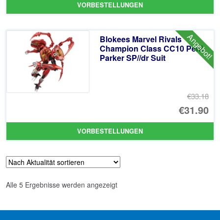
VORBESTELLUNGEN
wa
Pr
€3
ist
Angebot!
Blokees Marvel Rivals
€3
Champion Class CC10 Peni
Parker SP//dr Suit
€33.18
Ur
€31.90
Pr
Ak
VORBESTELLUNGEN
wa
Pr
€3
ist
€3
Nach
Alle 5 Ergebnisse werden angezeigt
Aktualität
sortiert