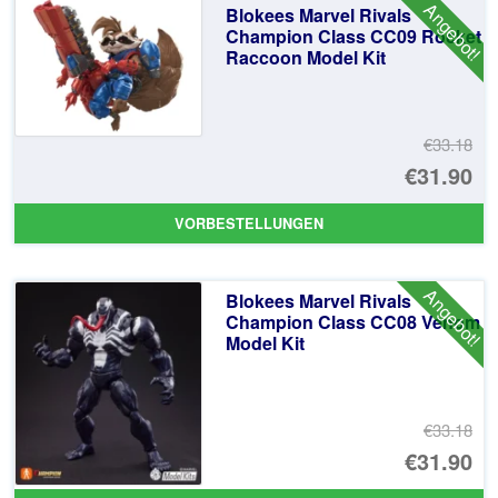
Angebot!
Blokees Marvel Rivals
€3
Champion Class CC09 Rocket
Raccoon Model Kit
€33.18
Ur
€31.90
Pr
Ak
VORBESTELLUNGEN
wa
Pr
€3
ist
Angebot!
Blokees Marvel Rivals
€3
Champion Class CC08 Venom
Model Kit
€33.18
Ur
€31.90
Pr
Ak