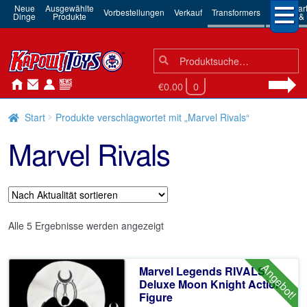
Neue
Ausgewählte
3rd Par
Vorbestellungen
Verkauf
Transformers
Dinge
Produkte
Robots & 
Suchen
Suche
nach:
€0.00
0
Start
Produkte verschlagwortet mit „Marvel Rivals“
Marvel Rivals
Nach
Alle 5 Ergebnisse werden angezeigt
Aktualität
sortiert
Angebot!
Marvel Legends RIVALS
Deluxe Moon Knight Action
Figure