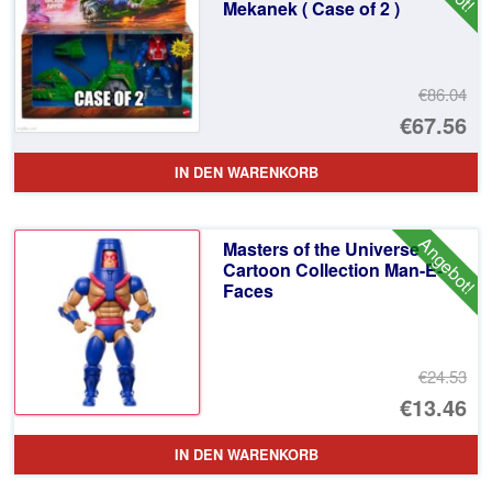
Mekanek ( Case of 2 )
€86.04
Ur
€67.56
Pr
Ak
IN DEN WARENKORB
wa
Pr
€8
ist
Angebot!
Masters of the Universe
€6
Cartoon Collection Man-E-
Faces
€24.53
Ur
€13.46
Pr
Ak
IN DEN WARENKORB
wa
Pr