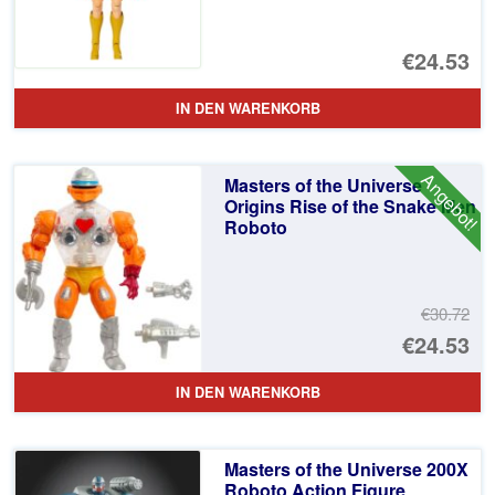
€24.53
IN DEN WARENKORB
Angebot!
Masters of the Universe
Origins Rise of the Snake Men
Roboto
€30.72
Ur
€24.53
Pr
Ak
IN DEN WARENKORB
wa
Pr
€3
ist
Masters of the Universe 200X
€2
Roboto Action Figure