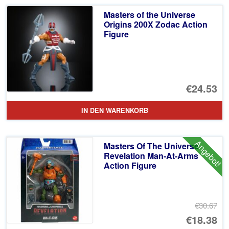
Masters of the Universe
Origins 200X Zodac Action
Figure
€24.53
IN DEN WARENKORB
Angebot!
Masters Of The Universe
Revelation Man-At-Arms
Action Figure
€30.67
Ur
€18.38