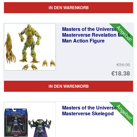
Pr
Ak
IN DEN WARENKORB
wa
Pr
€3
ist
Angebot!
Masters of the Universe
€1
Masterverse Revelation Moss
Man Action Figure
€34.36
Ur
€18.38
Pr
Ak
IN DEN WARENKORB
wa
Pr
€3
ist
Angebot!
Masters of the Universe
€1
Masterverse Skelegod