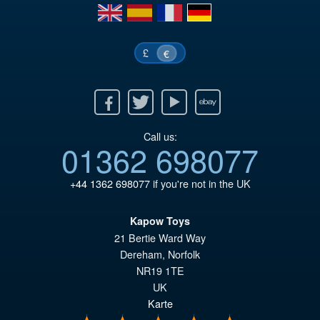
en
es
fr
de
£
€
Facebook
Twitter
Youtube
Ebay
Call us:
01362 698077
+44 1362 698077
if you're not in the UK
Kapow Toys
21 Bertie Ward Way
Dereham
,
Norfolk
NR19 1TE
UK
Karte