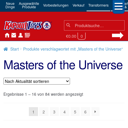
Neue
Ausgewählte
3rd Par
Vorbestellungen
Verkauf
Transformers
Dinge
Produkte
Robots & 
Suchen
Suche
nach:
€0.00
0
Start
Produkte verschlagwortet mit „Masters of the Universe“
Masters of the Universe
Nach
Ergebnisse 1 – 16 von 84 werden angezeigt
Aktualität
sortiert
1
2
3
4
5
6