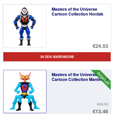
€2
ist
Masters of the Universe
€1
Cartoon Collection Hordak
€24.53
IN DEN WARENKORB
Angebot!
Masters of the Universe
Cartoon Collection Mantenna
€24.53
Ur
€13.46