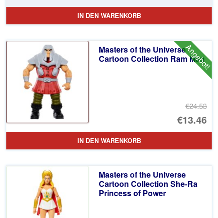
Pr
Ak
IN DEN WARENKORB
wa
Pr
€2
ist
Angebot!
Masters of the Universe
€1
Cartoon Collection Ram Man
€24.53
Ur
€13.46
Pr
Ak
IN DEN WARENKORB
wa
Pr
€2
ist
Masters of the Universe
€1
Cartoon Collection She-Ra
Princess of Power