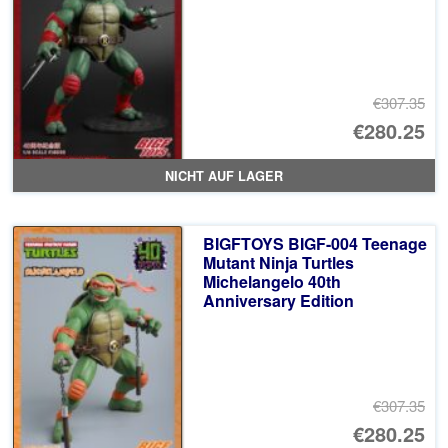
€307.35
Ur
€280.25
Pr
Ak
NICHT AUF LAGER
wa
Pr
€3
ist
BIGFTOYS BIGF-004 Teenage
€2
Mutant Ninja Turtles
Michelangelo 40th
Anniversary Edition
€307.35
Ur
€280.25