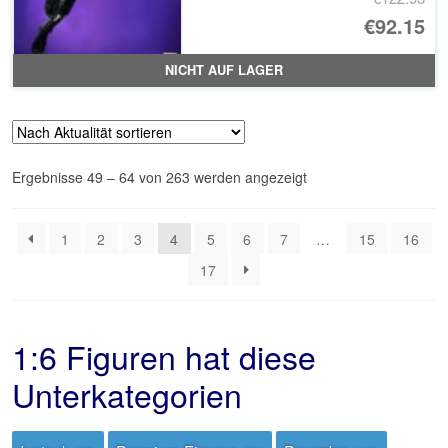
Ur
€92.15
Pr
Ak
NICHT AUF LAGER
wa
Pr
€1
ist
€9
Nach
Ergebnisse 49 – 64 von 263 werden angezeigt
Aktualität
sortiert
1
2
3
4
5
6
7
…
15
16
17
1:6 Figuren hat diese
Unterkategorien