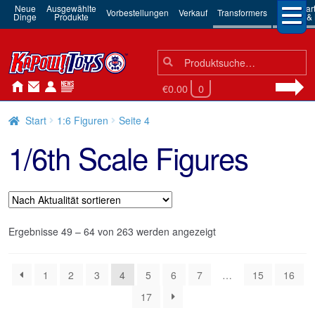
Neue
Ausgewählte
3rd Par
Vorbestellungen
Verkauf
Transformers
Dinge
Produkte
Robots & 
Suchen
Suche
nach:
€0.00
0
Start
1:6 Figuren
Seite 4
1/6th Scale Figures
Nach
Ergebnisse 49 – 64 von 263 werden angezeigt
Aktualität
sortiert
1
2
3
4
5
6
7
…
15
16
17