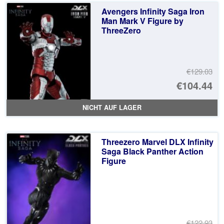
€1
ist
Avengers Infinity Saga Iron
€1
Man Mark V Figure by
ThreeZero
€129.03
Ur
€104.44
Pr
Ak
NICHT AUF LAGER
wa
Pr
€1
ist
Threezero Marvel DLX Infinity
€1
Saga Black Panther Action
Figure
€122.93