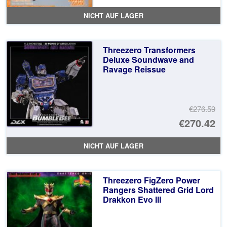
Pr
Ak
NICHT AUF LAGER
wa
Pr
€3
ist
Threezero Transformers
€2
Deluxe Soundwave and
Ravage Reissue
€276.59
Ur
€270.42
Pr
Ak
NICHT AUF LAGER
wa
Pr
€2
ist
Threezero FigZero Power
€2
Rangers Shattered Grid Lord
Drakkon Evo III