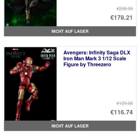
€208.99
Ur
€178.21
Pr
Ak
NICHT AUF LAGER
wa
Pr
€2
ist
Avengers: Infinity Saga DLX
€1
Iron Man Mark 3 1/12 Scale
Figure by Threezero
€129.08
Ur
€116.74
Pr
Ak
NICHT AUF LAGER
wa
Pr