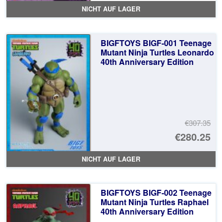
Pr
Ak
NICHT AUF LAGER
wa
Pr
€3
ist
BIGFTOYS BIGF-001 Teenage
€2
Mutant Ninja Turtles Leonardo
40th Anniversary Edition
€307.35
Ur
€280.25
Pr
Ak
NICHT AUF LAGER
wa
Pr
€3
ist
BIGFTOYS BIGF-002 Teenage
€2
Mutant Ninja Turtles Raphael
40th Anniversary Edition