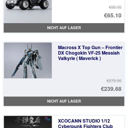
€86.05
Ur
€65.10
Pr
Ak
NICHT AUF LAGER
wa
Pr
€8
ist
Macross X Top Gun – Frontier
€6
DX Chogokin VF-25 Messiah
Valkyrie ( Maverick )
€276.56
Ur
€239.68
Pr
Ak
NICHT AUF LAGER
wa
Pr
€2
ist
XCOCANN STUDIO 1/12
€2
Cyberpunk Fighters Club