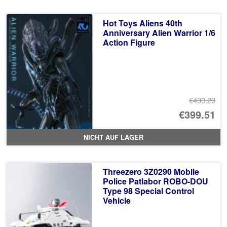
€4
ist
Hot Toys Aliens 40th
€4
Anniversary Alien Warrior 1/6
Action Figure
€430.29
Ur
€399.51
Pr
Ak
NICHT AUF LAGER
wa
Pr
€4
ist
Threezero 3Z0290 Mobile
€3
Police Patlabor ROBO-DOU
Type 98 Special Control
Vehicle