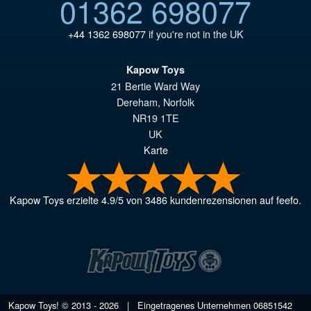
01362 698077
+44 1362 698077
if you're not in the UK
Kapow Toys
21 Bertie Ward Way
Dereham
,
Norfolk
NR19 1TE
UK
Karte
Kapow Toys
erzielte
4.9
/
5
von
3486
kundenrezensionen auf feefo.
Kapow Toys! © 2013 - 2026 | Eingetragenes Unternehmen
06851542