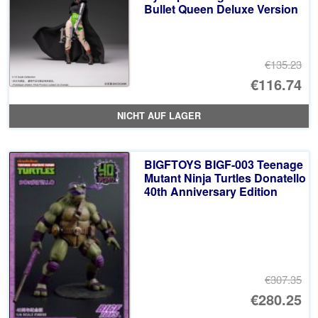
Bullet Queen Deluxe Version
€135.23
Ur
€116.74
Pr
Ak
NICHT AUF LAGER
wa
Pr
€1
ist
BIGFTOYS BIGF-003 Teenage
€1
Mutant Ninja Turtles Donatello
40th Anniversary Edition
€307.35
Ur
€280.25