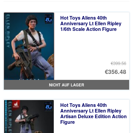
Hot Toys Aliens 40th
Anniversary Lt Ellen Ripley
1/6th Scale Action Figure
€399.56
Ur
€356.48
Pr
Ak
NICHT AUF LAGER
wa
Pr
€3
ist
Hot Toys Aliens 40th
€3
Anniversary Lt Ellen Ripley
Artisan Deluxe Edition Action
Figure