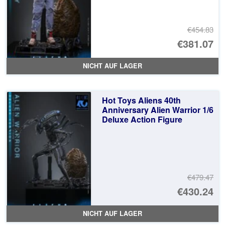
€454.83
Ur
€381.07
Pr
Ak
NICHT AUF LAGER
wa
Pr
€4
ist
Hot Toys Aliens 40th
€3
Anniversary Alien Warrior 1/6
Deluxe Action Figure
€479.47
Ur
€430.24
Pr
Ak
NICHT AUF LAGER
wa
Pr