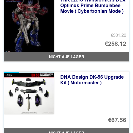
€7
Optimus Prime Bumblebee
Movie ( Cybertronian Mode )
€301.20
Ur
€258.12
Pr
Ak
NICHT AUF LAGER
wa
Pr
€3
ist
DNA Design DK-56 Upgrade
€2
Kit ( Motormaster )
€67.56
NICHT AUF LAGER