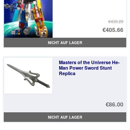
€430.29
Ur
€405.66
Pr
Ak
NICHT AUF LAGER
wa
Pr
€4
ist
Masters of the Universe He-
€4
Man Power Sword Stunt
Replica
€86.00
NICHT AUF LAGER