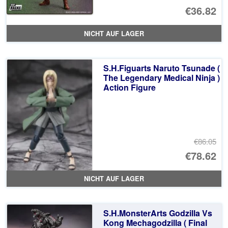
€36.82
NICHT AUF LAGER
S.H.Figuarts Naruto Tsunade (
The Legendary Medical Ninja )
Action Figure
€86.05
Ur
€78.62
Pr
Ak
NICHT AUF LAGER
wa
Pr
€8
ist
S.H.MonsterArts Godzilla Vs
€7
Kong Mechagodzilla ( Final