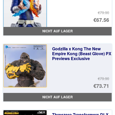
€79.90
Ur
€67.56
Pr
Ak
NICHT AUF LAGER
wa
Pr
€7
ist
Godzilla x Kong The New
€6
Empire Kong (Beast Glove) PX
Previews Exclusive
€79.90
Ur
€73.71
Pr
Ak
NICHT AUF LAGER
wa
Pr
€7
ist
Threezero Transformers DLX