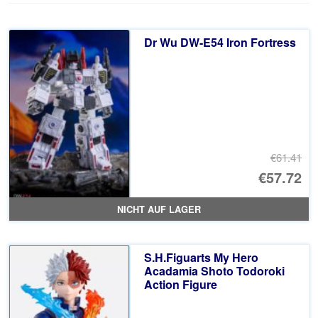
Dr Wu DW-E54 Iron Fortress
€61.41
Ur
€57.72
Pr
Ak
NICHT AUF LAGER
wa
Pr
€6
ist
S.H.Figuarts My Hero
€5
Acadamia Shoto Todoroki
Action Figure