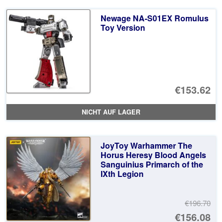
€9
ist
Newage NA-S01EX Romulus
€7
Toy Version
€153.62
NICHT AUF LAGER
JoyToy Warhammer The
Horus Heresy Blood Angels
Sanguinius Primarch of the
IXth Legion
€196.70
Ur
€156.08