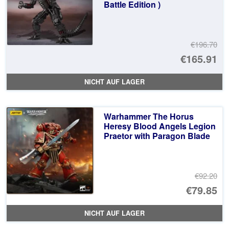
Battle Edition )
€196.70
Ur
€165.91
Pr
Ak
NICHT AUF LAGER
wa
Pr
€1
ist
Warhammer The Horus
€1
Heresy Blood Angels Legion
Praetor with Paragon Blade
€92.20
Ur
€79.85
Pr
Ak
NICHT AUF LAGER
wa
Pr