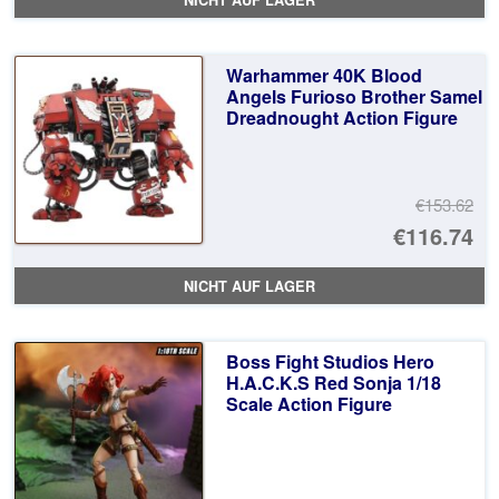
Warhammer 40K Blood
Angels Furioso Brother Samel
Dreadnought Action Figure
€153.62
Ur
€116.74
Pr
Ak
NICHT AUF LAGER
wa
Pr
€1
ist
Boss Fight Studios Hero
€1
H.A.C.K.S Red Sonja 1/18
Scale Action Figure