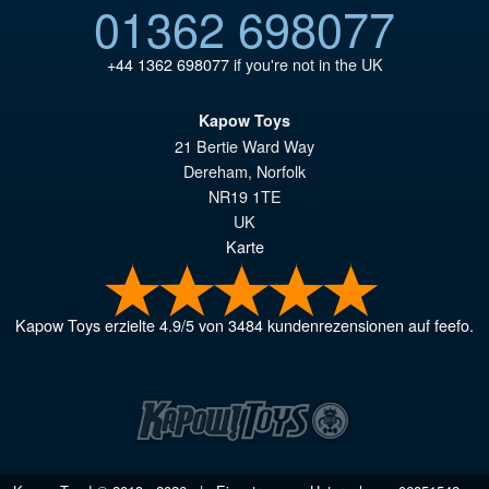
01362 698077
+44 1362 698077
if you're not in the UK
Kapow Toys
21 Bertie Ward Way
Dereham
,
Norfolk
NR19 1TE
UK
Karte
Kapow Toys
erzielte
4.9
/
5
von
3484
kundenrezensionen auf feefo.