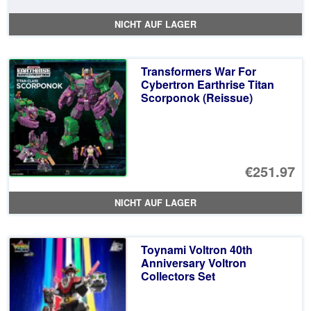
Pr
Ak
NICHT AUF LAGER
wa
Pr
€1
ist
Transformers War For
€1
Cybertron Earthrise Titan
Scorponok (Reissue)
€251.97
NICHT AUF LAGER
Toynami Voltron 40th
Anniversary Voltron
Collectors Set