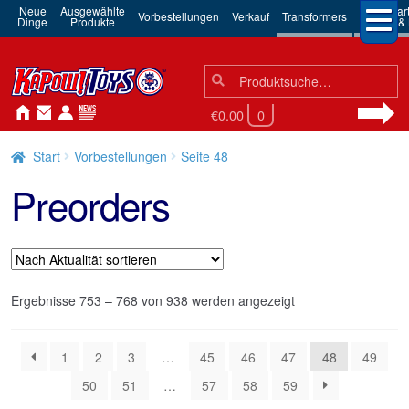
Neue
Ausgewählte
3rd Par
Vorbestellungen
Verkauf
Transformers
Dinge
Produkte
Robots & 
Suchen
Suche
nach:
€0.00
0
Start
Vorbestellungen
Seite 48
Preorders
Nach
Ergebnisse 753 – 768 von 938 werden angezeigt
Aktualität
sortiert
1
2
3
…
45
46
47
48
49
50
51
…
57
58
59