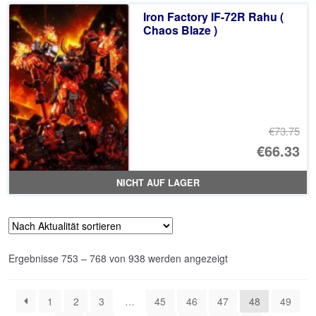
Iron Factory IF-72R Rahu (
Chaos Blaze )
€73.75
Ur
€66.33
Pr
Ak
NICHT AUF LAGER
wa
Pr
€7
ist
€6
Nach
Ergebnisse 753 – 768 von 938 werden angezeigt
Aktualität
sortiert
1
2
3
…
45
46
47
48
49