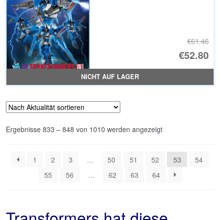
€61.46
Ur
€52.80
Pr
Ak
NICHT AUF LAGER
wa
Pr
€6
ist
€5
Nach
Ergebnisse 833 – 848 von 1010 werden angezeigt
Aktualität
sortiert
1
2
3
…
50
51
52
53
54
55
56
…
62
63
64
Transformers hat diese