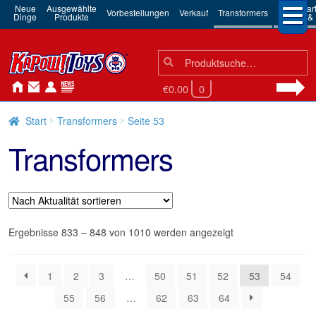
Neue
Ausgewählte
3rd Par
Vorbestellungen
Verkauf
Transformers
Dinge
Produkte
Robots & 
Suchen
Suche
nach:
€0.00
0
Start
Transformers
Seite 53
Transformers
Nach
Ergebnisse 833 – 848 von 1010 werden angezeigt
Aktualität
sortiert
1
2
3
…
50
51
52
53
54
55
56
…
62
63
64