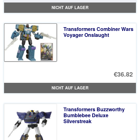
Pr
Ak
NICHT AUF LAGER
wa
Pr
€1
ist
Transformers Combiner Wars
€1
Voyager Onslaught
€36.82
NICHT AUF LAGER
Transformers Buzzworthy
Bumblebee Deluxe
Silverstreak