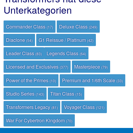
Unterkategorien
Commander Class
Deluxe Class
(17)
(249)
Diaclone
G1 Reissue / Platinum
(54)
(42)
Leader Class
Legends Class
(83)
(64)
Licensed and Exclusives
Masterpiece
(377)
(79)
Power of the Primes
Premium and 1/6th Scale
(10)
(33)
Studio Series
Titan Class
(143)
(15)
Transformers Legacy
Voyager Class
(81)
(121)
War For Cybertron Kingdom
(70)