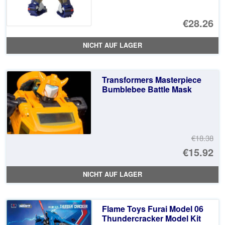
€28.26
NICHT AUF LAGER
Transformers Masterpiece
Bumblebee Battle Mask
€18.38
Ur
€15.92
Pr
Ak
NICHT AUF LAGER
wa
Pr
€1
ist
Flame Toys Furai Model 06
€1
Thundercracker Model Kit