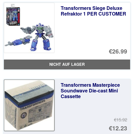
Transformers Siege Deluxe
Refraktor 1 PER CUSTOMER
€26.99
NICHT AUF LAGER
Transformers Masterpiece
Soundwave Die-cast Mini
Cassette
€15.92
Ur
€12.23