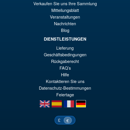
wa
Pr
Verkaufen Sie uns Ihre Sammlung
€6
ist
Mitteilungsblatt
Angebot!
S.H.MonsterArts Godzilla
Veranstaltungen
€5
Tokyo SOS Kiryu Graphic Plus
Nachrichten
( Mechagodzilla )
Blog
DIENSTLEISTUNGEN
Lieferung
€172.11
Geschäftsbedingungen
Ur
€153.62
Rückgaberecht
Pr
Ak
FAQ’s
VORBESTELLUNGEN
wa
Pr
Hilfe
Kontaktieren Sie uns
€1
ist
Datenschutz-Bestimmungen
€1
Feiertage
en
es
fr
de
£
€