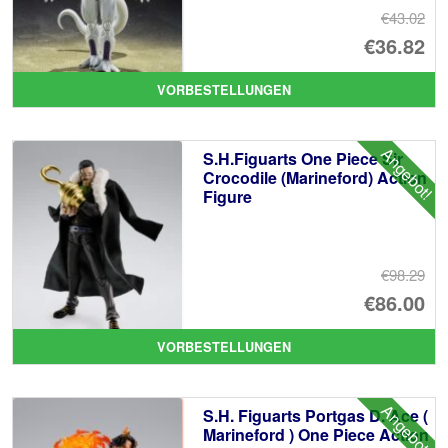
€43.02
Ur
€36.82
Pr
Ak
VORBESTELLUNGEN
wa
Pr
€4
ist
Angebot!
S.H.Figuarts One Piece Sir
€3
Crocodile (Marineford) Action
Figure
€98.29
Ur
€86.00
Pr
Ak
VORBESTELLUNGEN
wa
Pr
€9
ist
Angebot!
S.H. Figuarts Portgas D. Ace (
€8
Marineford ) One Piece Action