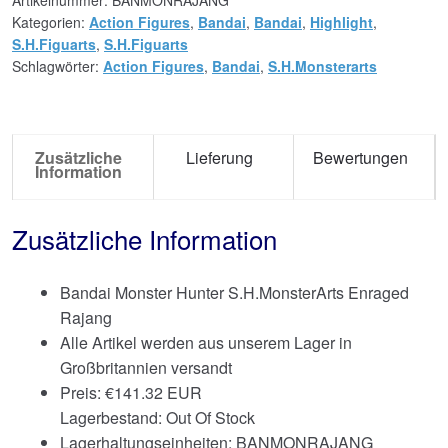
Kategorien:
Action Figures
,
Bandai
,
Bandai
,
Highlight
,
S.H.Figuarts
,
S.H.Figuarts
Schlagwörter:
Action Figures
,
Bandai
,
S.H.Monsterarts
Zusätzliche
Lieferung
Bewertungen
Information
Zusätzliche Information
Bandai Monster Hunter S.H.MonsterArts Enraged
Rajang
Alle Artikel werden aus unserem Lager in
Großbritannien versandt
Preis:
€
141.32 EUR
Lagerbestand: Out Of Stock
Lagerhaltungseinheiten: BANMONRAJANG