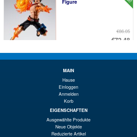
Figure
€86.05
Ur
€72.48
Pr
Ak
VORBESTELLUNGEN
wa
Pr
€8
ist
MAIN
Angebot!
Moderoid RoboCop Model Kit
€7
Hause
Einloggen
Anmelden
Korb
€67.61
EIGENSCHAFTEN
Ur
€56.49
Ausgewählte Produkte
Neue Objekte
Pr
Ak
VORBESTELLUNGEN
Reduzierte Artikel