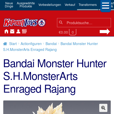
Neue
Ausgewählte
3rd Par
Vorbestellungen
Verkauf
Transformers
Dinge
Produkte
Robots & 
Suchen
Suche
nach:
€0.00
0
Start
Actionfiguren
Bandai
Bandai Monster Hunter
S.H.MonsterArts Enraged Rajang
Bandai Monster Hunter
S.H.MonsterArts
Enraged Rajang