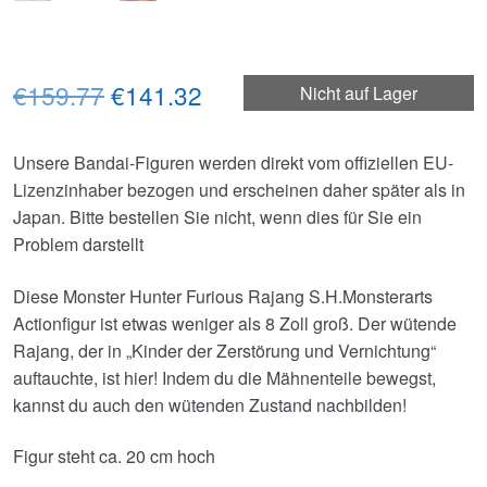
Ursprünglicher
Aktueller
€159.77
€141.32
Nicht auf Lager
Preis
Preis
Unsere Bandai-Figuren werden direkt vom offiziellen EU-
war:
ist:
Lizenzinhaber bezogen und erscheinen daher später als in
€159.77
€141.32.
Japan. Bitte bestellen Sie nicht, wenn dies für Sie ein
Problem darstellt
Diese Monster Hunter Furious Rajang S.H.Monsterarts
Actionfigur ist etwas weniger als 8 Zoll groß. Der wütende
Rajang, der in „Kinder der Zerstörung und Vernichtung“
auftauchte, ist hier! Indem du die Mähnenteile bewegst,
kannst du auch den wütenden Zustand nachbilden!
Figur steht ca. 20 cm hoch