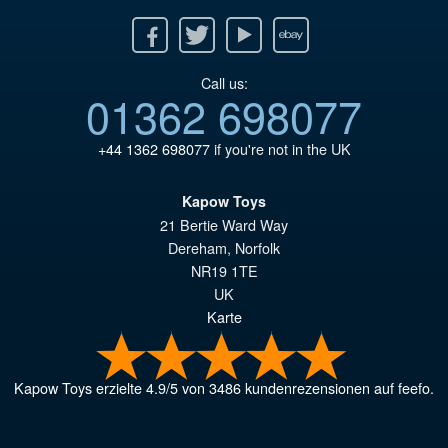
Facebook
Twitter
Youtube
Ebay
Call us:
01362 698077
+44 1362 698077
if you're not in the UK
Kapow Toys
21 Bertie Ward Way
Dereham
,
Norfolk
NR19 1TE
UK
Karte
Kapow Toys
erzielte
4.9
/
5
von
3486
kundenrezensionen auf feefo.