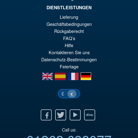
DIENSTLEISTUNGEN
€61.46
Lieferung
Ur
€54.03
Geschäftsbedingungen
Rückgaberecht
Pr
Ak
VORBESTELLUNGEN
FAQ’s
wa
Pr
Hilfe
€6
ist
Kontaktieren Sie uns
Datenschutz-Bestimmungen
€5
Feiertage
en
es
fr
de
£
€
Facebook
Twitter
Youtube
Ebay
Call us: