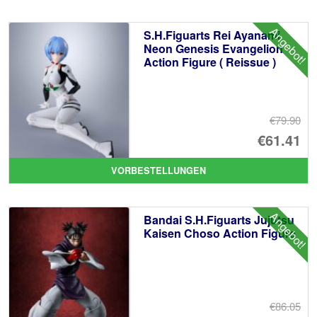
€7
ist
Angebot!
S.H.Figuarts Rei Ayanami
€5
Neon Genesis Evangelion
Action Figure ( Reissue )
€79.90
Ur
€61.41
Pr
Ak
VORBESTELLUNGEN
wa
Pr
€7
ist
Angebot!
Bandai S.H.Figuarts Jujutsu
€6
Kaisen Choso Action Figure
€86.05