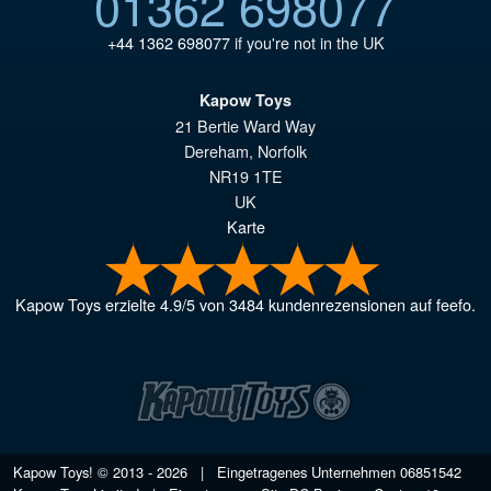
01362 698077
+44 1362 698077
if you're not in the UK
Kapow Toys
21 Bertie Ward Way
Dereham
,
Norfolk
NR19 1TE
UK
Karte
Kapow Toys
erzielte
4.9
/
5
von
3484
kundenrezensionen auf feefo.
Kapow Toys! © 2013 - 2026 | Eingetragenes Unternehmen
06851542