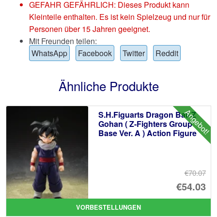
GEFAHR GEFÄHRLICH: Dieses Produkt kann
Kleinteile enthalten. Es ist kein Spielzeug und nur für
Personen über 15 Jahren geeignet.
Mit Freunden teilen:
WhatsApp
Facebook
Twitter
Reddit
Ähnliche Produkte
Angebot!
S.H.Figuarts Dragon Ball Z
Gohan ( Z-Fighters Group
Base Ver. A ) Action Figure
€70.07
Ur
€54.03
Pr
Ak
VORBESTELLUNGEN
wa
Pr