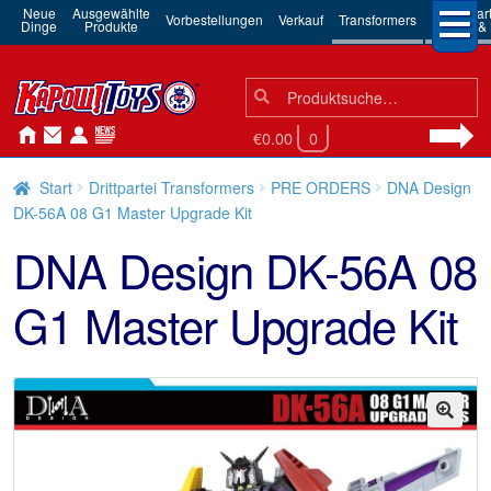
Neue
Ausgewählte
3rd Par
Vorbestellungen
Verkauf
Transformers
Dinge
Produkte
Robots & 
Suchen
Suche
nach:
€0.00
0
Start
Drittpartei Transformers
PRE ORDERS
DNA Design
DK-56A 08 G1 Master Upgrade Kit
DNA Design DK-56A 08
G1 Master Upgrade Kit
🔍