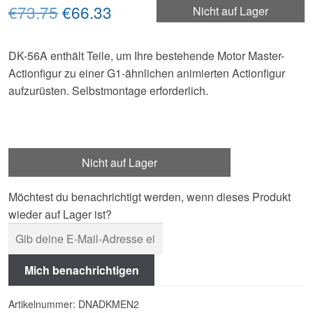
Ursprünglicher
Aktueller
€73.75
€66.33
Nicht auf Lager
Preis
Preis
DK-56A enthält Teile, um Ihre bestehende Motor Master-
war:
ist:
Actionfigur zu einer G1-ähnlichen animierten Actionfigur
€73.75
€66.33.
aufzurüsten. Selbstmontage erforderlich.
Nicht auf Lager
Möchtest du benachrichtigt werden, wenn dieses Produkt
wieder auf Lager ist?
Mich benachrichtigen
Artikelnummer:
DNADKMEN2