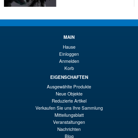
€110.64
Ur
€98.29
Pr
Ak
MAIN
IN DEN WARENKORB
wa
Pr
Hause
Einloggen
€1
ist
Angebot!
S.H. Figuarts Dragon Ball
Anmelden
€9
Daima Super Saiyan 4 Son
Korb
Gokum ( Adult ) Action Figure
EIGENSCHAFTEN
Ausgewählte Produkte
Neue Objekte
€73.75
Reduzierte Artikel
Ur
€66.33
Verkaufen Sie uns Ihre Sammlung
Pr
Ak
Mitteilungsblatt
VORBESTELLUNGEN
Veranstaltungen
wa
Pr
Nachrichten
€7
ist
Blog