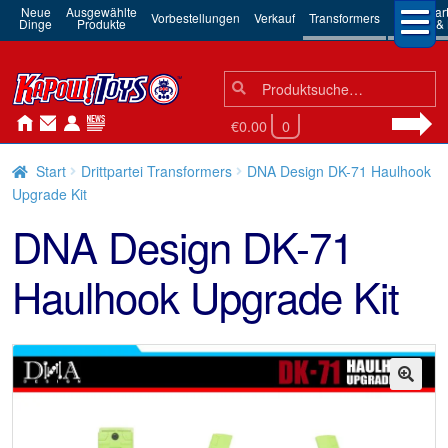
Neue
Ausgewählte
3rd Par
Vorbestellungen
Verkauf
Transformers
Dinge
Produkte
Robots & 
Suchen
Suche
nach:
€0.00
0
Start
Drittpartei Transformers
DNA Design DK-71 Haulhook
Upgrade Kit
DNA Design DK-71
Haulhook Upgrade Kit
🔍