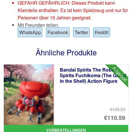
GEFAHR GEFÄHRLICH: Dieses Produkt kann
Kleinteile enthalten. Es ist kein Spielzeug und nur für
Personen über 15 Jahren geeignet.
Mit Freunden teilen:
WhatsApp
Facebook
Twitter
Reddit
Ähnliche Produkte
Angebot!
Bandai Spirits The Robot
Spirits Fuchikoma (The Ghost
in the Shell) Action Figure
€135.23
Ur
€110.59
Pr
Ak
VORBESTELLUNGEN