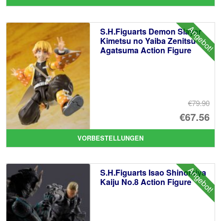
wa
Pr
€1
ist
Angebot!
S.H.Figuarts Demon Slayer
€1
Kimetsu no Yaiba Zenitsu
Agatsuma Action Figure
€79.90
Ur
€67.56
Pr
Ak
VORBESTELLUNGEN
wa
Pr
€7
ist
Angebot!
S.H.Figuarts Isao Shinomiya
€6
Kaiju No.8 Action Figure