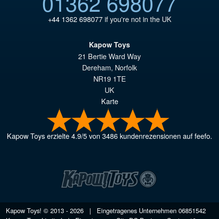
01362 698077
+44 1362 698077
if you're not in the UK
Kapow Toys
21 Bertie Ward Way
Dereham
,
Norfolk
NR19 1TE
UK
Karte
Kapow Toys
erzielte
4.9
/
5
von
3486
kundenrezensionen auf feefo.
Kapow Toys! © 2013 - 2026 | Eingetragenes Unternehmen
06851542