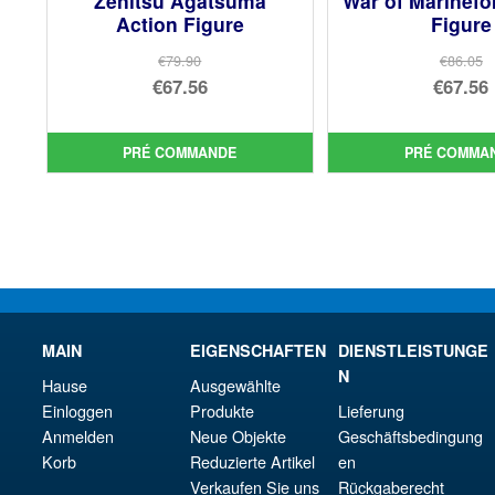
Zenitsu Agatsuma
War of Marinefo
Action Figure
Figure
€79.90
€86.05
Le
Le
€67.56
€67.56
prix
Le
prix
Le
initial
prix
init
prix
PRÉ COMMANDE
PRÉ COMMA
était :
actuel
étai
act
€79.90.
est :
€86.
est 
€67.56.
€67.
MAIN
EIGENSCHAFTEN
DIENSTLEISTUNGE
N
Hause
Ausgewählte
Einloggen
Produkte
Lieferung
Anmelden
Neue Objekte
Geschäftsbedingung
Korb
Reduzierte Artikel
en
Verkaufen Sie uns
Rückgaberecht