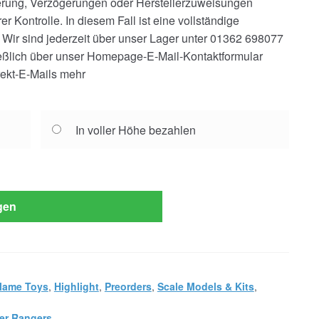
erung, Verzögerungen oder Herstellerzuweisungen
r Kontrolle. In diesem Fall ist eine vollständige
 Wir sind jederzeit über unser Lager unter 01362 698077
ießlich über unser Homepage-E-Mail-Kontaktformular
rekt-E-Mails mehr
In voller Höhe bezahlen
gen
lame Toys
,
Highlight
,
Preorders
,
Scale Models & Kits
,
er Rangers