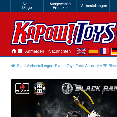
Neue
Ausgewählte
Vorbestellungen
Dinge
Produkte
en
es
fr
de
Anmelden
Nachrichten
Start
Vorbestellungen
Flame Toys Furai Action MMPR Black