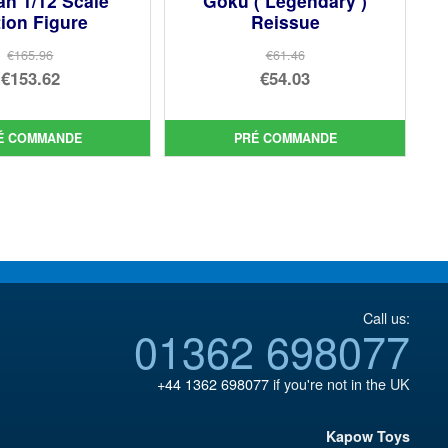
n 1/12 Scale
Goku ( Legendary )
ion Figure
Reissue
€165.96
€61.46
Le
Le
€153.62
€54.03
prix
Le
prix
Le
initial
prix
initial
prix
É COMMANDE
PRÉ COMMANDE
était :
actuel
était :
actuel
€165.96.
est :
€61.46.
est :
€153.62.
€54.03.
Call us:
01362 698077
+44 1362 698077
if you're not in the UK
Kapow Toys