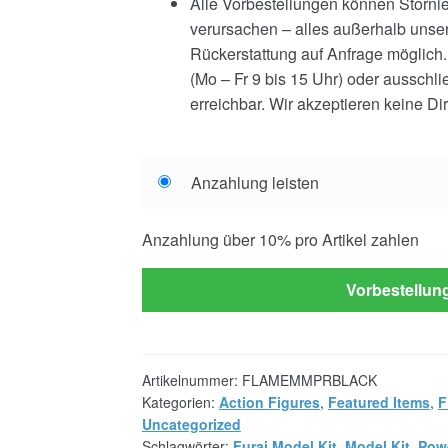
Alle Vorbestellungen können Storni
verursachen – alles außerhalb unsere
Rückerstattung auf Anfrage möglich.
(Mo – Fr 9 bis 15 Uhr) oder ausschl
erreichbar. Wir akzeptieren keine Di
Choose
Anzahlung leisten
your
payment
Anzahlung über
10%
pro Artikel zahlen
option
Vorbestellun
Artikelnummer:
FLAMEMMPRBLACK
Kategorien:
Action Figures
,
Featured Items
,
F
Uncategorized
Schlagwörter:
Furai Model Kit
,
Model Kit
,
Pow