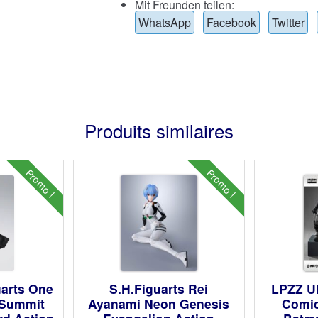
Mit Freunden teilen:
WhatsApp
Facebook
Twitter
Produits similaires
Promo !
Promo !
uarts One
S.H.Figuarts Rei
LPZZ U
 Summit
Ayanami Neon Genesis
Comic