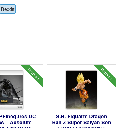
Reddit
Promo !
Promo !
PFinegures DC
S.H. Figuarts Dragon
s – Absolute
Ball Z Super Saiyan Son