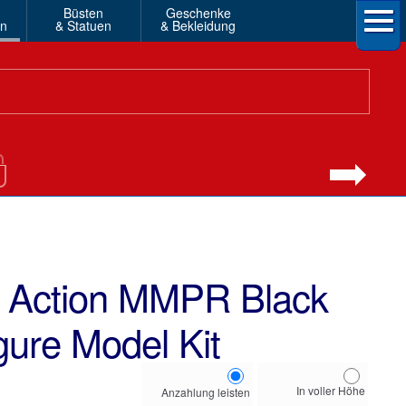
Büsten
Geschenke
en
& Statuen
& Bekleidung
i Action MMPR Black
gure Model Kit
Choose
In voller Höhe
Anzahlung leisten
your