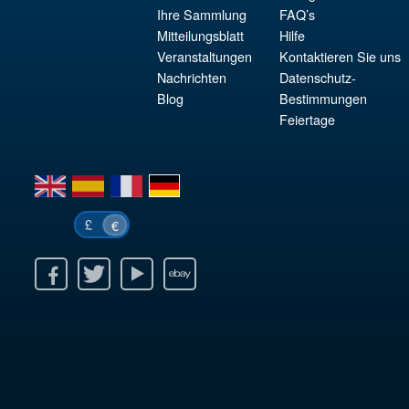
Ihre Sammlung
FAQ’s
Mitteilungsblatt
Hilfe
Veranstaltungen
Kontaktieren Sie uns
Nachrichten
Datenschutz-
Blog
Bestimmungen
Feiertage
en
es
fr
de
£
€
k
itter
Youtube
Ebay