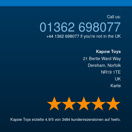
Call us:
01362 698077
+44 1362 698077
if you're not in the UK
Kapow Toys
21 Bertie Ward Way
Dereham
,
Norfolk
NR19 1TE
UK
Karte
Kapow Toys
erzielte
4.9
/
5
von
3484
kundenrezensionen auf feefo.