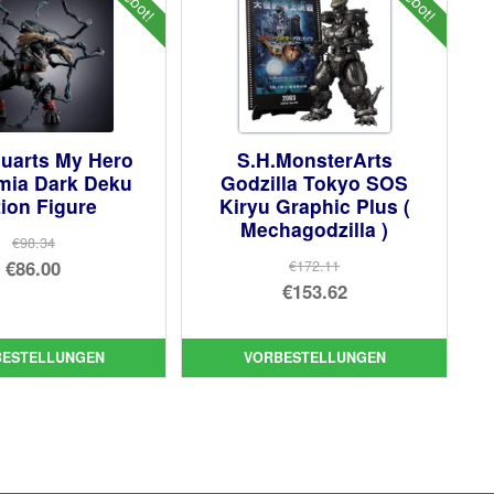
guarts My Hero
S.H.MonsterArts
mia Dark Deku
Godzilla Tokyo SOS
ion Figure
Kiryu Graphic Plus (
Mechagodzilla )
€98.34
Ursprünglicher
€86.00
€172.11
Ursprünglicher
€153.62
Preis
Aktueller
Preis
Aktueller
war:
Preis
war:
Preis
€98.34
ist:
BESTELLUNGEN
VORBESTELLUNGEN
€172.11
ist:
€86.00.
€153.62.