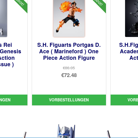
s Rei
S.H. Figuarts Portgas D.
S.H.Fi
Genesis
Ace ( Marineford ) One
Acade
Action
Piece Action Figure
Act
ssue )
€86.05
Ursprünglicher
€72.48
prünglicher
Preis
Aktueller
is
ueller
war:
Preis
:
is
€86.05
ist:
NGEN
VORBESTELLUNGEN
VOR
.90
€72.48.
41.