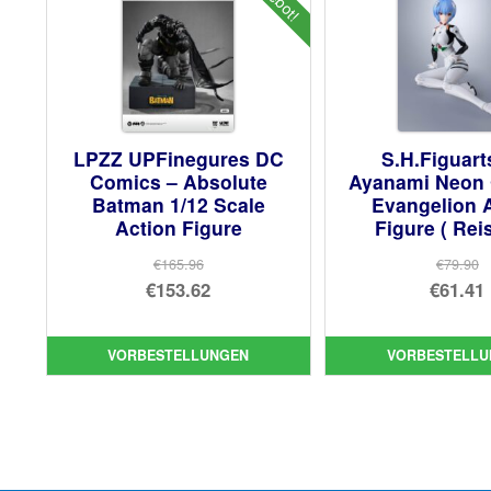
LPZZ UPFinegures DC
S.H.Figuart
Comics – Absolute
Ayanami Neon 
Batman 1/12 Scale
Evangelion 
Action Figure
Figure ( Rei
€165.96
€79.90
Ursprünglicher
Urs
€153.62
€61.41
Preis
Aktueller
Pre
Akt
war:
Preis
war
Pre
VORBESTELLUNGEN
VORBESTELLU
€165.96
ist:
€79
ist:
€153.62.
€61.