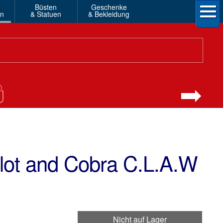
Büsten
Geschenke
en
& Statuen
& Bekleidung
ilot and Cobra C.L.A.W
Nicht auf Lager