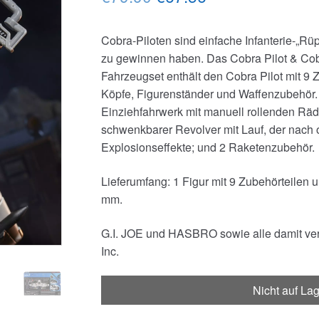
Preis
Preis
Cobra-Piloten sind einfache Infanterie-„Rüp
war:
ist:
zu gewinnen haben. Das Cobra Pilot & Cob
€79.90
€67.56.
Fahrzeugset enthält den Cobra Pilot mit 9 
Köpfe, Figurenständer und Waffenzubehör.
Einziehfahrwerk mit manuell rollenden Rä
schwenkbarer Revolver mit Lauf, der nach 
Explosionseffekte; und 2 Raketenzubehör.
Lieferumfang: 1 Figur mit 9 Zubehörteilen 
mm.
G.I. JOE und HASBRO sowie alle damit ve
Inc.
Nicht auf La