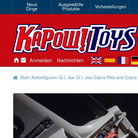
Neue
Ausgewählte
Vorbestellungen
Dinge
Produkte
en
es
fr
de
Anmelden
Nachrichten
Start
Actionfiguren
G.I. Joe
G.I. Joe Cobra Pilot and Cobr