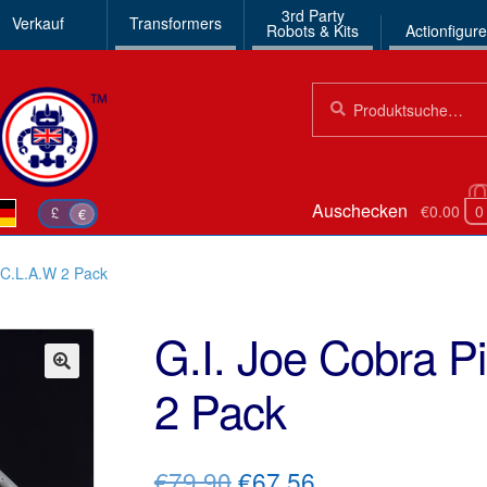
3rd Party
Verkauf
Transformers
Robots & Kits
Actionfigur
Suchen
Suche
nach:
Auschecken
€0.00
0
£
€
a C.L.A.W 2 Pack
G.I. Joe Cobra P
2 Pack
🔍
Ursprünglicher
Aktueller
€79.90
€67.56