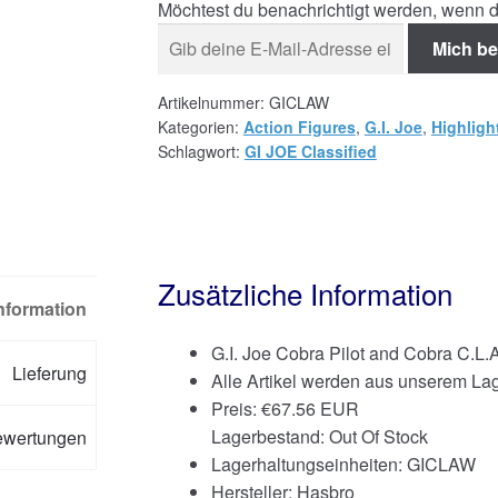
Möchtest du benachrichtigt werden, wenn d
Mich be
Artikelnummer:
GICLAW
Kategorien:
Action Figures
,
G.I. Joe
,
Highligh
Schlagwort:
GI JOE Classified
Zusätzliche Information
Information
G.I. Joe Cobra Pilot and Cobra C.L
Lieferung
Alle Artikel werden aus unserem Lag
Preis:
€
67.56 EUR
Lagerbestand: Out Of Stock
ewertungen
Lagerhaltungseinheiten: GICLAW
Hersteller: Hasbro