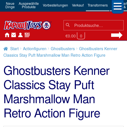
Neue
Ausgewählte
3rd Par
Vorbestellungen
Verkauf
Transformers
Dinge
Produkte
Robots & 
Suchen
Suche
nach:
€0.00
0
Start
Actionfiguren
Ghostbusters
Ghostbusters Kenner
Classics Stay Puft Marshmallow Man Retro Action Figure
Ghostbusters Kenner
Classics Stay Puft
Marshmallow Man
Retro Action Figure