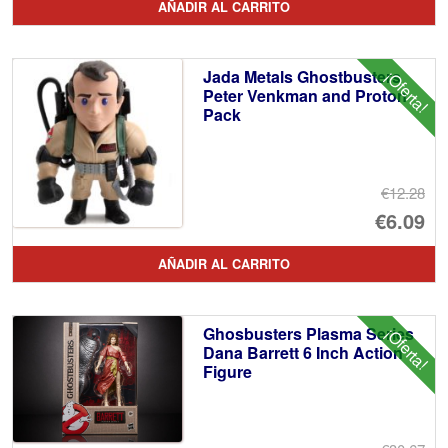
AÑADIR AL CARRITO
or
pr
er
ac
Jada Metals Ghostbusters
¡Oferta!
€1
es
Peter Venkman and Proton
Pack
€6
€12.28
El
€6.09
pr
El
AÑADIR AL CARRITO
or
pr
er
ac
Ghosbusters Plasma Series
¡Oferta!
€1
es
Dana Barrett 6 Inch Action
Figure
€6