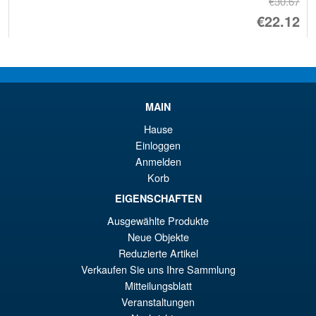
€30.67
El
€22.12
pr
El
AÑADIR AL CARRITO
or
pr
er
ac
Ghostbusters Plasma Series
MAIN
€3
es
Ray Stantz 6 Inch Action
Figure
Hause
€2
Einloggen
Anmelden
Korb
EIGENSCHAFTEN
€30.67
Ausgewählte Produkte
AÑADIR AL CARRITO
Neue Objekte
Reduzierte Artikel
Verkaufen Sie uns Ihre Sammlung
Mitteilungsblatt
Veranstaltungen