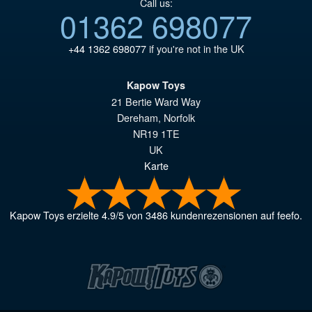
Call us:
01362 698077
+44 1362 698077
if you're not in the UK
Kapow Toys
21 Bertie Ward Way
Dereham
,
Norfolk
NR19 1TE
UK
Karte
Kapow Toys
erzielte
4.9
/
5
von
3486
kundenrezensionen auf feefo.