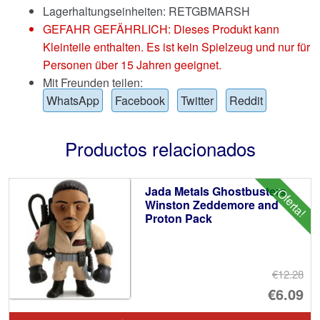
Lagerhaltungseinheiten: RETGBMARSH
GEFAHR GEFÄHRLICH: Dieses Produkt kann
Kleinteile enthalten. Es ist kein Spielzeug und nur für
Personen über 15 Jahren geeignet.
Mit Freunden teilen:
WhatsApp
Facebook
Twitter
Reddit
Productos relacionados
Jada Metals Ghostbusters
¡Oferta!
Winston Zeddemore and
Proton Pack
€12.28
El
€6.09
pr
El