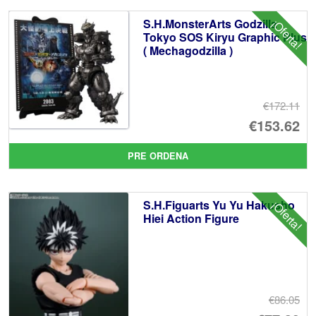
er
ac
S.H.MonsterArts Godzilla
¡Oferta!
€7
es
Tokyo SOS Kiryu Graphic Plus
( Mechagodzilla )
€6
€172.11
El
€153.62
pr
El
PRE ORDENA
or
pr
er
ac
S.H.Figuarts Yu Yu Hakusho
¡Oferta!
€1
es
Hiei Action Figure
€1
€86.05