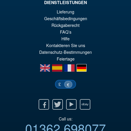
DIENSTLEISTUNGEN
Lieferung
€73.75
Geschäftsbedingungen
El
€61.41
Rückgaberecht
pr
El
FAQ’s
PRE ORDENA
or
pr
Hilfe
Kontaktieren Sie uns
er
ac
Datenschutz-Bestimmungen
€7
es
Feiertage
€6
en
es
fr
de
£
€
Facebook
Twitter
Youtube
Ebay
Call us:
01362 698077