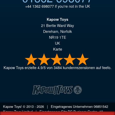
+44 1362 698077
if you're not in the UK
Kapow Toys
21 Bertie Ward Way
Dereham
,
Norfolk
NR19 1TE
UK
Karte
Kapow Toys
erzielte
4.9
/
5
von
3484
kundenrezensionen auf feefo.
Kapow Toys! © 2013 - 2026 | Eingetragenes Unternehmen
06851542
Kapow Toys Limited | Eingetragener Sitz DC Business Centre, 10