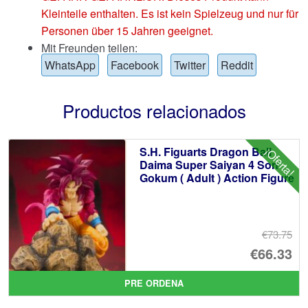
Kleinteile enthalten. Es ist kein Spielzeug und nur für
Personen über 15 Jahren geeignet.
Mit Freunden teilen:
WhatsApp
Facebook
Twitter
Reddit
Productos relacionados
S.H. Figuarts Dragon Ball
¡Oferta!
Daima Super Saiyan 4 Son
Gokum ( Adult ) Action Figure
€73.75
El
€66.33
pr
El
PRE ORDENA
or
pr