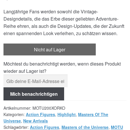
Langjährige Fans werden sowohl die Vintage-
Designdetails, die das Erbe dieser geliebten Adventure-
Reihe ehren, als auch die Design-Updates, die der Zukunft
einen spannenden Look verleihen, zu schätzen wissen.
Nicht auf Lager
Möchtest du benachrichtigt werden, wenn dieses Produkt
wieder auf Lager ist?
Mich benachrichtigen
Artikelnummer:
MOTU200XORKO
Kategorien:
Action Figures
,
Highlight
,
Masters Of The
Universe
,
New Arrivals
Schlagwörter:
Action Figures
,
Masters of the Universe
,
MOTU