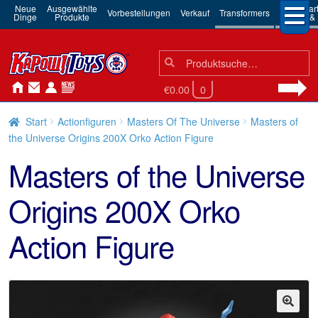
Neue
Ausgewählte
3rd Par
Vorbestellungen
Verkauf
Transformers
Dinge
Produkte
Robots & 
Suchen
Suche
nach:
€0.00
0
Start
Actionfiguren
Masters Of The Universe
Masters of
the Universe Origins 200X Orko Action Figure
Masters of the Universe
Origins 200X Orko
Action Figure