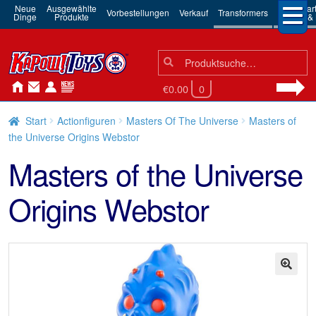
Neue
Ausgewählte
3rd Par
Vorbestellungen
Verkauf
Transformers
Dinge
Produkte
Robots & 
Suchen
Suche
nach:
€0.00
0
Start
Actionfiguren
Masters Of The Universe
Masters of
the Universe Origins Webstor
Masters of the Universe
Origins Webstor
🔍