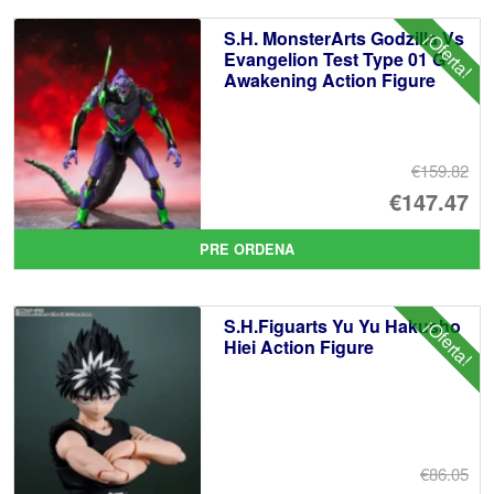
S.H. MonsterArts Godzilla Vs
¡Oferta!
Evangelion Test Type 01 G
Awakening Action Figure
€159.82
El
€147.47
pr
El
PRE ORDENA
or
pr
er
ac
S.H.Figuarts Yu Yu Hakusho
¡Oferta!
€1
es
Hiei Action Figure
€1
€86.05