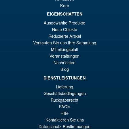
Korb
EIGENSCHAFTEN
€79.90
El
€67.56
Ausgewählte Produkte
Neue Objekte
pr
El
PRE ORDENA
Reduzierte Artikel
or
pr
Verkaufen Sie uns Ihre Sammlung
er
ac
Mitteilungsblatt
Bandai Spirits S.H.Figuarts
¡Oferta!
Veranstaltungen
€7
es
Dragon Ball Super: Broly -
Nachrichten
Super- Action Figure
€6
Blog
DIENSTLEISTUNGEN
Lieferung
€73.75
Geschäftsbedingungen
El
€61.41
Rückgaberecht
pr
El
FAQ’s
PRE ORDENA
Hilfe
or
pr
Kontaktieren Sie uns
er
ac
Datenschutz-Bestimmungen