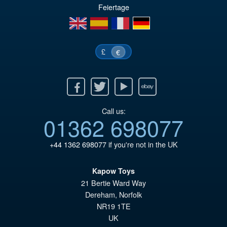
€7
es
Feiertage
en
es
fr
de
€6
£
€
Facebook
Twitter
Youtube
Ebay
Call us:
01362 698077
+44 1362 698077
if you're not in the UK
Kapow Toys
21 Bertie Ward Way
Dereham
,
Norfolk
NR19 1TE
UK