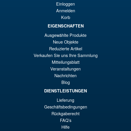
€3
Einloggen
Anmelden
Korb
€135.23
EIGENSCHAFTEN
El
€110.59
Ausgewählte Produkte
pr
El
Neue Objekte
PRE ORDENA
or
pr
Reduzierte Artikel
Verkaufen Sie uns Ihre Sammlung
er
ac
Mitteilungsblatt
S.H.Figuarts Rebuild of
¡Oferta!
€1
es
Veranstaltungen
Evangelion Shinji Ikari Action
Figure
Nachrichten
€1
Blog
DIENSTLEISTUNGEN
€79.90
Lieferung
El
€73.71
Geschäftsbedingungen
Rückgaberecht
pr
El
PRE ORDENA
FAQ’s
or
pr
Hilfe