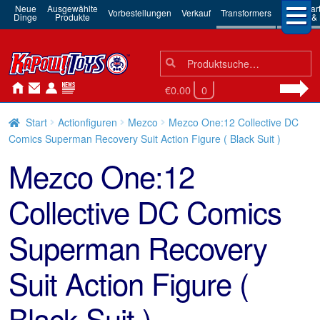
Neue
Ausgewählte
3rd Par
Vorbestellungen
Verkauf
Transformers
Dinge
Produkte
Robots & 
Suchen
Suche
nach:
€0.00
0
Start
Actionfiguren
Mezco
Mezco One:12 Collective DC
Comics Superman Recovery Suit Action Figure ( Black Suit )
Mezco One:12
Collective DC Comics
Superman Recovery
Suit Action Figure (
Black Suit )