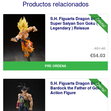
Productos relacionados
S.H. Figuarts Dragon Ball Z
¡Oferta!
Super Saiyan Son Goku (
Legendary ) Reissue
€61.46
El
€54.03
pr
El
PRE ORDENA
or
pr
er
ac
S.H. Figuarts Dragon Ball Z
¡Oferta!
€6
es
Bardock the Father of Goku
Action Figure
€5