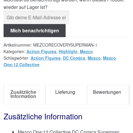
wieder auf Lager ist?
Mich benachrichtigen
Artikelnummer:
MEZCORECOVERYSUPERMAN-1
Kategorien:
Action Figures
,
Highlight
,
Mezco
Schlagwörter:
Action Figures
,
DC Comics
,
Mezco
,
Mezco
One:12 Collective
Zusätzliche
Lieferung
Bewertungen
Information
Zusätzliche Information
Mezco One:12 Collective DC Comics Superman