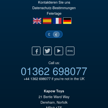
er
ac
Kontaktieren Sie uns
Datenschutz-Bestimmungen
€7
es
Feiertage
€7
en
es
fr
de
£
€
Facebook
Twitter
Youtube
Ebay
Call us:
01362 698077
+44 1362 698077
if you're not in the UK
Kapow Toys
21 Bertie Ward Way
Dereham
,
Norfolk
NR19 1TE