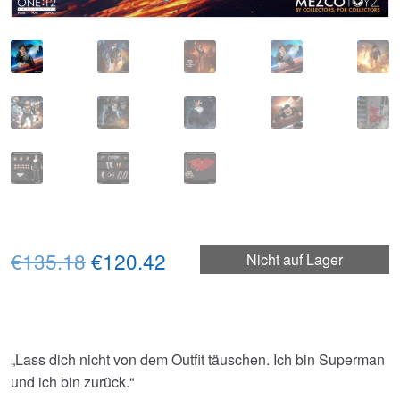
Ursprünglicher
Aktueller
€135.18
€120.42
Nicht auf Lager
Preis
Preis
war:
ist:
€135.18
€120.42.
„Lass dich nicht von dem Outfit täuschen. Ich bin Superman
und ich bin zurück.“