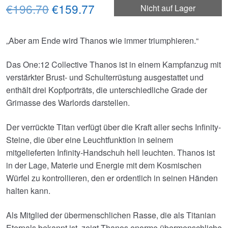
Ursprünglicher
Aktueller
€196.70
€159.77
Nicht auf Lager
Preis
Preis
„Aber am Ende wird Thanos wie immer triumphieren.“
war:
ist:
€196.70
€159.77.
Das One:12 Collective Thanos ist in einem Kampfanzug mit
verstärkter Brust- und Schulterrüstung ausgestattet und
enthält drei Kopfporträts, die unterschiedliche Grade der
Grimasse des Warlords darstellen.
Der verrückte Titan verfügt über die Kraft aller sechs Infinity-
Steine, die über eine Leuchtfunktion in seinem
mitgelieferten Infinity-Handschuh hell leuchten. Thanos ist
in der Lage, Materie und Energie mit dem Kosmischen
Würfel zu kontrollieren, den er ordentlich in seinen Händen
halten kann.
Als Mitglied der übermenschlichen Rasse, die als Titanian
Eternals bekannt ist, zeigt Thanos enorme übermenschliche