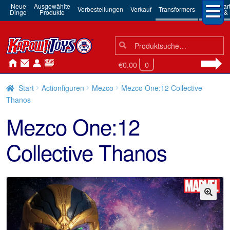
Neue
Ausgewählte
3rd Par
Vorbestellungen
Verkauf
Transformers
Dinge
Produkte
Robots & 
Suchen
Suche
nach:
€0.00
0
Start
Actionfiguren
Mezco
Mezco One:12 Collective
Thanos
Mezco One:12
Collective Thanos
🔍