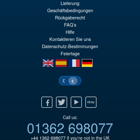
Lieferung
Geschäftsbedingungen
€159.82
Rückgaberecht
El
€147.47
FAQ’s
pr
El
Hilfe
PRE ORDENA
Kontaktieren Sie uns
or
pr
Datenschutz-Bestimmungen
er
ac
Feiertage
€1
es
en
es
fr
de
€1
£
€
Facebook
Twitter
Youtube
Ebay
Call us:
01362 698077
+44 1362 698077
if you're not in the UK