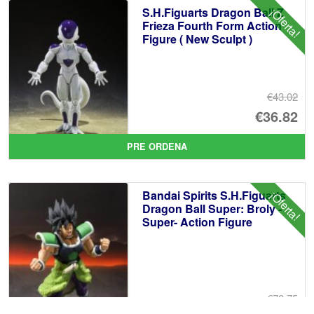
S.H.Figuarts Dragon Ball Z
¡Oferta!
€8
es
Frieza Fourth Form Action
Figure ( New Sculpt )
€7
€43.02
El
€36.82
pr
El
PRE ORDENA
or
pr
er
ac
Bandai Spirits S.H.Figuarts
¡Oferta!
€4
es
Dragon Ball Super: Broly -
Super- Action Figure
€3
€73.75