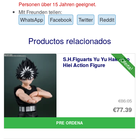
Personen über 15 Jahren geeignet.
Mit Freunden teilen:
WhatsApp
Facebook
Twitter
Reddit
Productos relacionados
S.H.Figuarts Yu Yu Hakusho
¡Oferta!
Hiei Action Figure
€86.05
El
€77.39
pr
El
PRE ORDENA
or
pr
er
ac