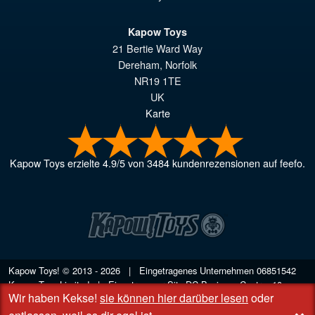
Kapow Toys
21 Bertie Ward Way
Dereham
,
Norfolk
NR19 1TE
UK
Karte
Kapow Toys
erzielte
4.9
/
5
von
3484
kundenrezensionen auf feefo.
Kapow Toys! © 2013 - 2026 | Eingetragenes Unternehmen
06851542
Kapow Toys Limited | Eingetragener Sitz DC Business Centre, 10
Wir haben Kekse!
sie können hier darüber lesen
oder
Charles Wood Rd, Rash's Green, Dereham, Norfolk NR19 1SX | VAT
GB 948221025