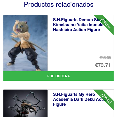
Productos relacionados
S.H.Figuarts Demon Slayer
¡Oferta!
Kimetsu no Yaiba Inosuke
Hashibira Action Figure
€86.05
El
€73.71
pr
El
PRE ORDENA
or
pr
er
ac
S.H.Figuarts My Hero
¡Oferta!
€8
es
Academia Dark Deku Action
Figure
€7