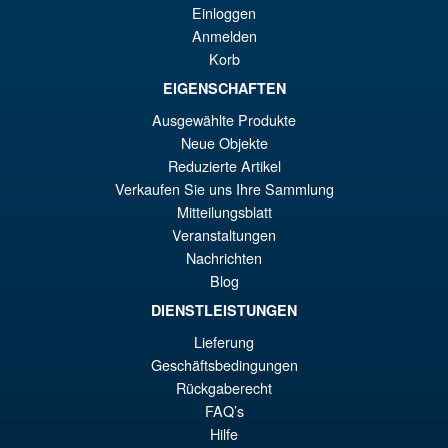
¡Oferta!
Super Saiyan Son Goku (
Einloggen
Legendary ) Reissue
€6
Anmelden
Korb
EIGENSCHAFTEN
€61.46
Ausgewählte Produkte
El
€54.03
Neue Objekte
pr
El
Reduzierte Artikel
PRE ORDENA
or
pr
Verkaufen Sie uns Ihre Sammlung
Mitteilungsblatt
er
ac
Veranstaltungen
S.H.Figuarts One Piece Nico
¡Oferta!
€6
es
Nachrichten
Robin (Enies Lobby) Action
Figure
Blog
€5
DIENSTLEISTUNGEN
Lieferung
€79.90
Geschäftsbedingungen
El
€67.56
Rückgaberecht
FAQ’s
pr
El
PRE ORDENA
Hilfe