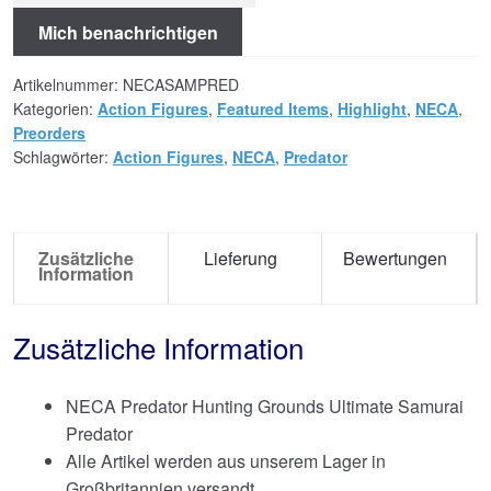
Mich benachrichtigen
Artikelnummer:
NECASAMPRED
Kategorien:
Action Figures
,
Featured Items
,
Highlight
,
NECA
,
Preorders
Schlagwörter:
Action Figures
,
NECA
,
Predator
Zusätzliche
Lieferung
Bewertungen
Information
Zusätzliche Information
NECA Predator Hunting Grounds Ultimate Samurai
Predator
Alle Artikel werden aus unserem Lager in
Großbritannien versandt