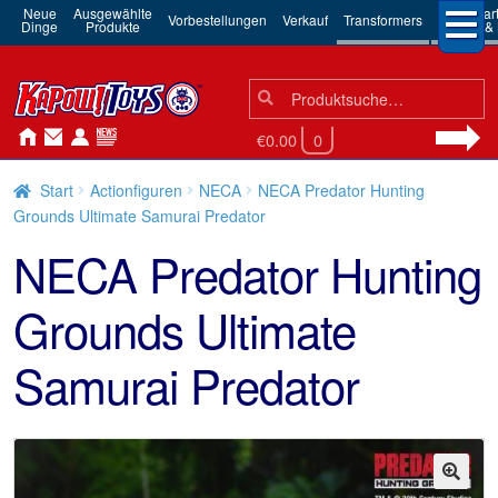
Neue
Ausgewählte
3rd Par
Vorbestellungen
Verkauf
Transformers
Dinge
Produkte
Robots & 
Suchen
Suche
nach:
€0.00
0
Start
Actionfiguren
NECA
NECA Predator Hunting
Grounds Ultimate Samurai Predator
NECA Predator Hunting
Grounds Ultimate
Samurai Predator