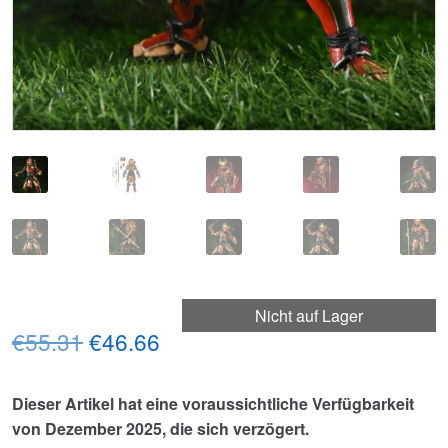
Nicht auf Lager
Ursprünglicher
Aktueller
€55.31
€46.66
Preis
Preis
Dieser Artikel hat eine voraussichtliche Verfügbarkeit
war:
ist:
von Dezember 2025, die sich verzögert.
€55.31
€46.66.