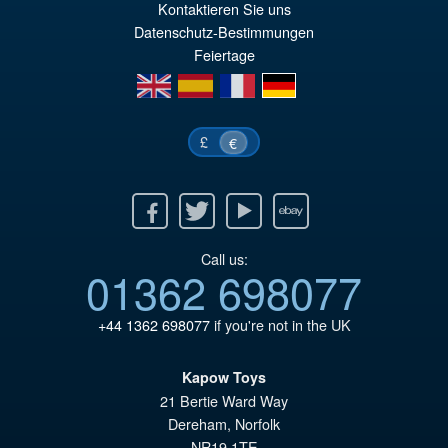
or
pr
Kontaktieren Sie uns
er
ac
Datenschutz-Bestimmungen
Feiertage
€7
es
en
es
fr
de
€6
£
€
Facebook
Twitter
Youtube
Ebay
Call us:
01362 698077
+44 1362 698077
if you're not in the UK
Kapow Toys
21 Bertie Ward Way
Dereham
,
Norfolk
NR19 1TE