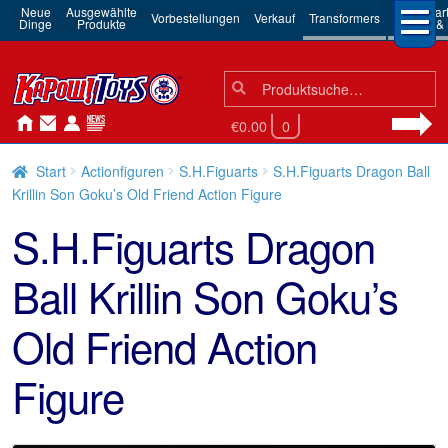
Neue
Ausgewählte
3rd Par
Vorbestellungen
Verkauf
Transformers
Dinge
Produkte
Robots & 
Suchen
Suche
nach:
€0.00
0
Start
Actionfiguren
S.H.Figuarts
S.H.Figuarts Dragon Ball
Krillin Son Goku’s Old Friend Action Figure
S.H.Figuarts Dragon
Ball Krillin Son Goku’s
Old Friend Action
Figure