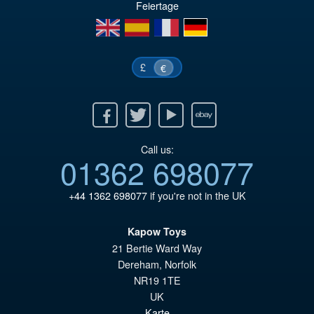
Feiertage
éta
ac
en
es
fr
de
€7
es
€6
£
€
Facebook
Twitter
Youtube
Ebay
Call us:
01362 698077
+44 1362 698077
if you're not in the UK
Kapow Toys
21 Bertie Ward Way
Dereham
,
Norfolk
NR19 1TE
UK
Karte