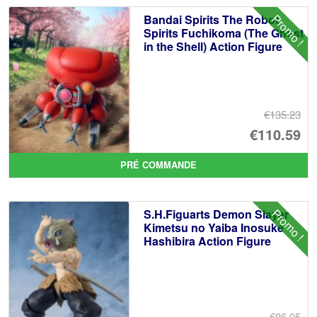
Promo !
Bandai Spirits The Robot
Spirits Fuchikoma (The Ghost
in the Shell) Action Figure
€135.23
Le
€110.59
pr
Le
PRÉ COMMANDE
ini
pr
éta
ac
Promo !
S.H.Figuarts Demon Slayer
€1
es
Kimetsu no Yaiba Inosuke
Hashibira Action Figure
€1
€86.05