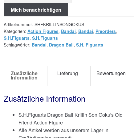
Mich benachrichtigen
Artikelnummer:
SHFKRILLINSONGOKUS
Kategorien:
Action Figures
,
Bandai
,
Bandai
,
Preorders
,
S.H.Figuarts
,
S.H.Figuarts
Schlagwörter:
Bandai
,
Dragon Ball
,
S.H. Figuarts
Zusätzliche
Lieferung
Bewertungen
Information
Zusätzliche Information
S.H.Figuarts Dragon Ball Krillin Son Goku's Old
Friend Action Figure
Alle Artikel werden aus unserem Lager in
Großbritannien versandt