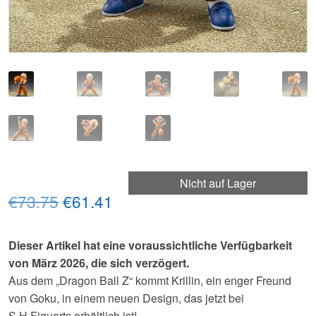
Nicht auf Lager
Ursprünglicher
Aktueller
€73.75
€61.41
Preis
Preis
Dieser Artikel hat eine voraussichtliche Verfügbarkeit
war:
ist:
von März 2026, die sich verzögert.
€73.75
€61.41.
Aus dem „Dragon Ball Z“ kommt Krillin, ein enger Freund
von Goku, in einem neuen Design, das jetzt bei
S.H.Figuarts erhältlich ist!