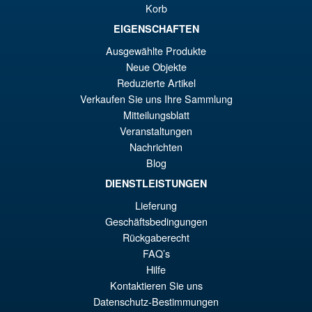
Figure
€7
Korb
EIGENSCHAFTEN
Ausgewählte Produkte
€98.34
Neue Objekte
Le
€86.00
Reduzierte Artikel
pr
Le
Verkaufen Sie uns Ihre Sammlung
PRÉ COMMANDE
Mitteilungsblatt
ini
pr
Veranstaltungen
éta
ac
Nachrichten
Promo !
S.H. Figuarts Dragon Ball
Blog
€9
es
Daima Super Saiyan 4 Son
Gokum ( Adult ) Action Figure
DIENSTLEISTUNGEN
€8
Lieferung
Geschäftsbedingungen
Rückgaberecht
€73.75
FAQ’s
Le
€66.33
Hilfe
pr
Le
Kontaktieren Sie uns
PRÉ COMMANDE
ini
pr
Datenschutz-Bestimmungen