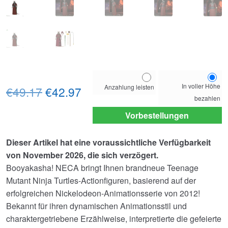
Choose
In voller Höhe
Anzahlung leisten
Ursprünglicher
Aktueller
your
€49.17
€42.97
bezahlen
payment
Preis
Preis
option
Vorbestellungen
war:
ist:
Dieser Artikel hat eine voraussichtliche Verfügbarkeit
€49.17
€42.97.
von November 2026, die sich verzögert.
Booyakasha! NECA bringt Ihnen brandneue Teenage
Mutant Ninja Turtles-Actionfiguren, basierend auf der
erfolgreichen Nickelodeon-Animationsserie von 2012!
Bekannt für ihren dynamischen Animationsstil und
charaktergetriebene Erzählweise, interpretierte die gefeierte