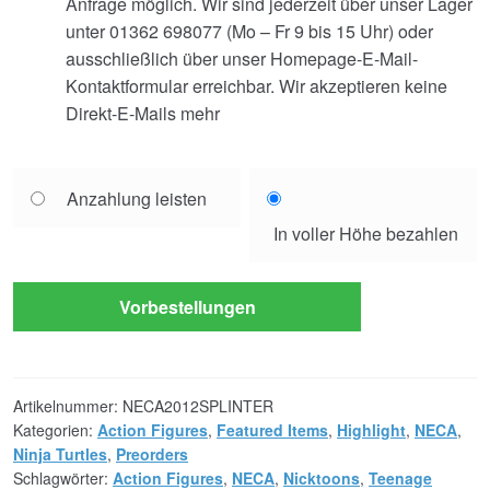
Anfrage möglich. Wir sind jederzeit über unser Lager
unter 01362 698077 (Mo – Fr 9 bis 15 Uhr) oder
ausschließlich über unser Homepage-E-Mail-
Kontaktformular erreichbar. Wir akzeptieren keine
Direkt-E-Mails mehr
Choose
Anzahlung leisten
your
In voller Höhe bezahlen
payment
option
Vorbestellungen
Artikelnummer:
NECA2012SPLINTER
Kategorien:
Action Figures
,
Featured Items
,
Highlight
,
NECA
,
Ninja Turtles
,
Preorders
Schlagwörter:
Action Figures
,
NECA
,
Nicktoons
,
Teenage