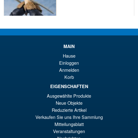
€86.05
El
€73.71
pr
El
PRE ORDENA
MAIN
or
pr
Hause
er
ac
Einloggen
S.H. MonsterArts Godzilla Vs
¡Oferta!
€8
es
Evangelion Test Type 01 G
Anmelden
Awakening Action Figure
€7
Korb
EIGENSCHAFTEN
Ausgewählte Produkte
€159.82
Neue Objekte
El
€147.47
Reduzierte Artikel
pr
El
Verkaufen Sie uns Ihre Sammlung
PRE ORDENA
Mitteilungsblatt
or
pr
Veranstaltungen
er
ac