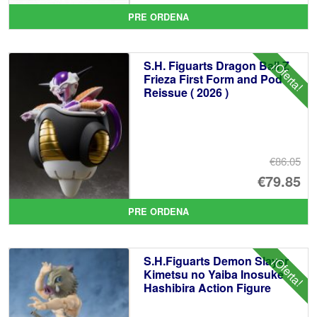
pr
El
PRE ORDENA
or
pr
er
ac
S.H. Figuarts Dragon Ball Z
¡Oferta!
€1
es
Frieza First Form and Pod
Reissue ( 2026 )
€1
€86.05
El
€79.85
pr
El
PRE ORDENA
or
pr
er
ac
S.H.Figuarts Demon Slayer
¡Oferta!
€8
es
Kimetsu no Yaiba Inosuke
Hashibira Action Figure
€7