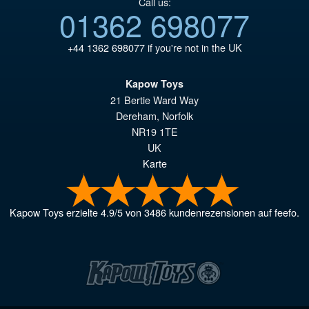
Call us:
01362 698077
+44 1362 698077
if you're not in the UK
Kapow Toys
21 Bertie Ward Way
Dereham
,
Norfolk
NR19 1TE
UK
Karte
Kapow Toys
erzielte
4.9
/
5
von
3486
kundenrezensionen auf feefo.