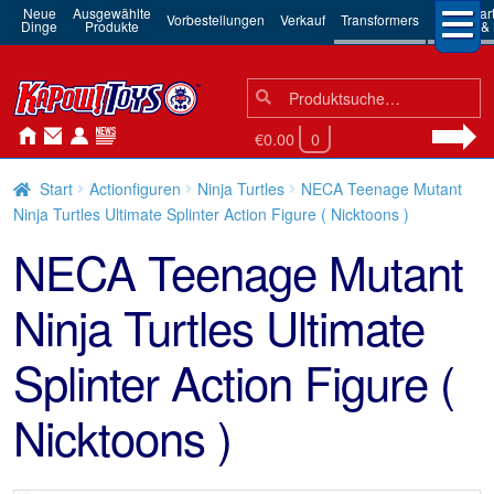
Neue
Ausgewählte
3rd Par
Vorbestellungen
Verkauf
Transformers
Dinge
Produkte
Robots & 
Suchen
Suche
nach:
€0.00
0
Start
Actionfiguren
Ninja Turtles
NECA Teenage Mutant
Ninja Turtles Ultimate Splinter Action Figure ( Nicktoons )
NECA Teenage Mutant
Ninja Turtles Ultimate
Splinter Action Figure (
Nicktoons )