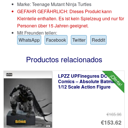
Marke:
Teenage Mutant Ninja Turtles
GEFAHR GEFÄHRLICH: Dieses Produkt kann
Kleinteile enthalten. Es ist kein Spielzeug und nur für
Personen über 15 Jahren geeignet.
Mit Freunden teilen:
WhatsApp
Facebook
Twitter
Reddit
Productos relacionados
LPZZ UPFinegures DC
¡Oferta!
Comics – Absolute Batman
1/12 Scale Action Figure
€165.96
El
€153.62