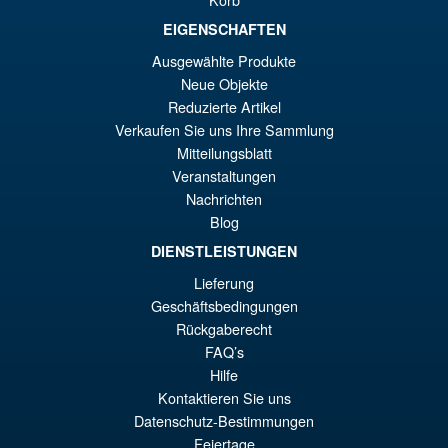
EIGENSCHAFTEN
€86.05
Ur
€73.71
Ausgewählte Produkte
Neue Objekte
Pr
Ak
VORBESTELLUNGEN
Reduzierte Artikel
wa
Pr
Verkaufen Sie uns Ihre Sammlung
€8
ist
Mitteilungsblatt
Angebot!
S.H.Figuarts One Piece Nico
Veranstaltungen
€7
Robin (Enies Lobby) Action
Nachrichten
Figure
Blog
DIENSTLEISTUNGEN
Lieferung
€79.90
Geschäftsbedingungen
Ur
€67.56
Rückgaberecht
Pr
Ak
FAQ’s
VORBESTELLUNGEN
Hilfe
wa
Pr
Kontaktieren Sie uns
€7
ist
Datenschutz-Bestimmungen
€6
Feiertage