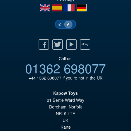
en
es
fr
de
£
€
Facebook
Twitter
Youtube
Ebay
Call us:
01362 698077
+44 1362 698077
if you're not in the UK
Kapow Toys
21 Bertie Ward Way
Dereham
,
Norfolk
NR19 1TE
UK
Karte