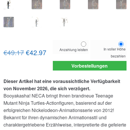
Choose
In voller Höhe
Anzahlung leisten
Ursprünglicher
Aktueller
your
€49.17
€42.97
bezahlen
payment
Preis
Preis
option
Vorbestellungen
war:
ist:
Dieser Artikel hat eine voraussichtliche Verfügbarkeit
€49.17
€42.97.
von November 2026, die sich verzögert.
Booyakasha! NECA bringt Ihnen brandneue Teenage
Mutant Ninja Turtles-Actionfiguren, basierend auf der
erfolgreichen Nickelodeon-Animationsserie von 2012!
Bekannt für ihren dynamischen Animationsstil und
charaktergetriebene Erzählweise, interpretierte die gefeierte