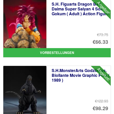
Angebot!
S.H. Figuarts Dragon Ball
Daima Super Saiyan 4 Son
Gokum ( Adult ) Action Figure
€73.75
Ur
€66.33
Pr
Ak
VORBESTELLUNGEN
wa
Pr
€7
ist
Angebot!
S.H.MonsterArts Godzilla vs.
€6
Biollante Movie Graphic Plus (
1989 )
€122.93
Ur
€98.29