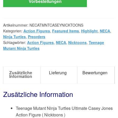
Vorbestellungen
Artikelnummer:
NECATMNTCASEYNICKTOONS
Kategorien:
Action Figures
,
Featured Items
,
Highlight
,
NECA
,
Ninja Turtles
,
Preorders
Schlagwörter:
Action Figures
,
NECA
,
Nicktoons
,
Teenage
Mutant Ninja Turtles
Zusätzliche
Lieferung
Bewertungen
Information
Zusätzliche Information
Teenage Mutant Ninja Turtles Ultimate Casey Jones
Action Figure ( Nicktoons )