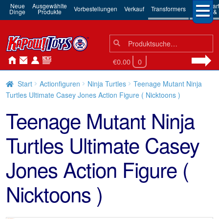
Neue
Ausgewählte
3rd Par
Vorbestellungen
Verkauf
Transformers
Dinge
Produkte
Robots & 
Suchen
Suche
nach:
€0.00
0
Start
Actionfiguren
Ninja Turtles
Teenage Mutant Ninja
Turtles Ultimate Casey Jones Action Figure ( Nicktoons )
Teenage Mutant Ninja
Turtles Ultimate Casey
Jones Action Figure (
Nicktoons )