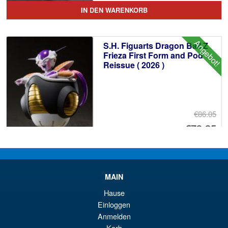
Pr
Ak
IN DEN WARENKORB
wa
Pr
€1
ist
Angebot!
S.H. Figuarts Dragon Ball Z
€9
Frieza First Form and Pod
Reissue ( 2026 )
€86.05
Ur
€79.85
Pr
Ak
VORBESTELLUNGEN
wa
Pr
€8
ist
MAIN
Angebot!
S.H. Figuarts Dragon Ball Z
€7
Hause
Bardock the Father of Goku
Einloggen
Action Figure
Anmelden
Korb