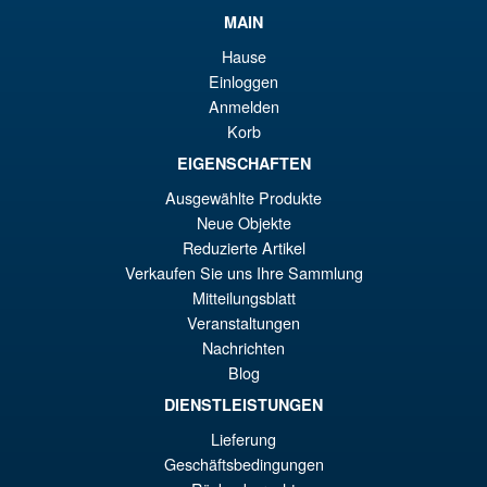
éta
ac
MAIN
Promo !
Bandai Spirits The Robot
€7
es
Hause
Spirits Fuchikoma (The Ghost
Einloggen
in the Shell) Action Figure
€5
Anmelden
Korb
EIGENSCHAFTEN
€135.23
Le
€110.59
Ausgewählte Produkte
Neue Objekte
pr
Le
PRÉ COMMANDE
Reduzierte Artikel
ini
pr
Verkaufen Sie uns Ihre Sammlung
éta
ac
Mitteilungsblatt
Promo !
S.H.Figuarts Rei Ayanami
Veranstaltungen
€1
es
Neon Genesis Evangelion
Nachrichten
Action Figure ( Reissue )
€1
Blog
DIENSTLEISTUNGEN
Lieferung
€79.90
Geschäftsbedingungen
Le
€61.41