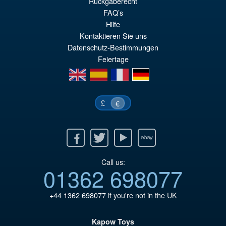
Rückgaberecht
pr
Le
FAQ’s
PRÉ COMMANDE
Hilfe
ini
pr
Kontaktieren Sie uns
éta
ac
Datenschutz-Bestimmungen
€7
es
Feiertage
en
es
fr
de
€6
£
€
Facebook
Twitter
Youtube
Ebay
Call us:
01362 698077
+44 1362 698077
if you're not in the UK
Kapow Toys