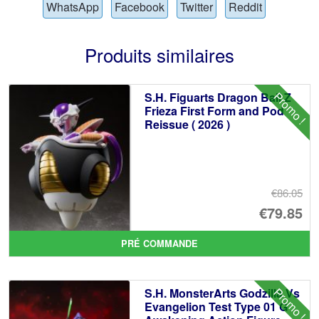
WhatsApp
Facebook
Twitter
Reddit
Produits similaires
Promo !
S.H. Figuarts Dragon Ball Z
Frieza First Form and Pod
Reissue ( 2026 )
€86.05
Le
€79.85
pr
Le
PRÉ COMMANDE
ini
pr
éta
ac
Promo !
S.H. MonsterArts Godzilla Vs
€8
es
Evangelion Test Type 01 G