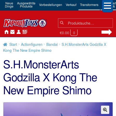
Neue
Ausgewählte
3rd Par
Vorbestellungen
Verkauf
Transformers
Dinge
Produkte
Robots & 
Suchen
Suche
nach:
€0.00
0
Start
Actionfiguren
Bandai
S.H.MonsterArts Godzilla X
Kong The New Empire Shimo
S.H.MonsterArts
Godzilla X Kong The
New Empire Shimo