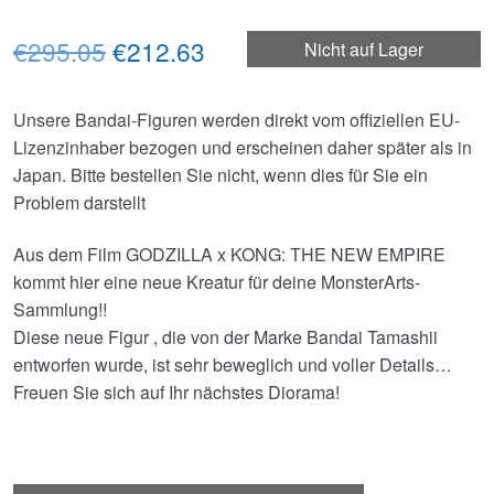
Ursprünglicher
Aktueller
€295.05
€212.63
Nicht auf Lager
Preis
Preis
Unsere Bandai-Figuren werden direkt vom offiziellen EU-
war:
ist:
Lizenzinhaber bezogen und erscheinen daher später als in
€295.05
€212.63.
Japan. Bitte bestellen Sie nicht, wenn dies für Sie ein
Problem darstellt
Aus dem Film GODZILLA x KONG: THE NEW EMPIRE
kommt hier eine neue Kreatur für deine MonsterArts-
Sammlung!!
Diese neue Figur , die von der Marke Bandai Tamashii
entworfen wurde, ist sehr beweglich und voller Details…
Freuen Sie sich auf Ihr nächstes Diorama!