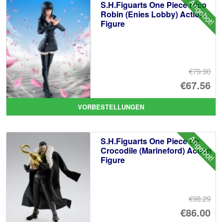
Angebot!
S.H.Figuarts One Piece Nico
Robin (Enies Lobby) Action
Figure
€79.90
Ur
€67.56
Pr
Ak
VORBESTELLUNGEN
wa
Pr
€7
ist
Angebot!
S.H.Figuarts One Piece Sir
€6
Crocodile (Marineford) Action
Figure
€98.29
Ur
€86.00