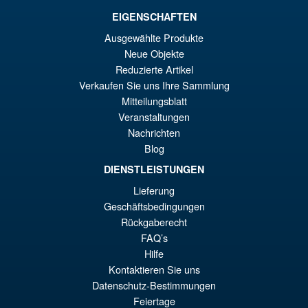
€159.82
EIGENSCHAFTEN
Ur
€147.47
Ausgewählte Produkte
Neue Objekte
Pr
Ak
VORBESTELLUNGEN
Reduzierte Artikel
wa
Pr
Verkaufen Sie uns Ihre Sammlung
€1
ist
Mitteilungsblatt
Angebot!
S.H.Figuarts Dragon Ball Z
Veranstaltungen
€1
Full Power Frieza Battle
Nachrichten
Scarred Edition Action Figure
Blog
DIENSTLEISTUNGEN
Lieferung
€86.05
Geschäftsbedingungen
Ur
€73.71
Rückgaberecht
Pr
Ak
FAQ’s
VORBESTELLUNGEN
wa
Pr
Hilfe
Kontaktieren Sie uns
€8
ist
Datenschutz-Bestimmungen
€7
Feiertage