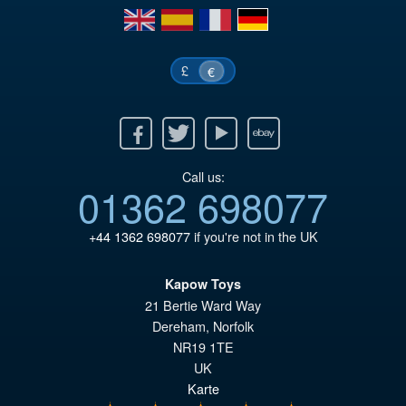
en
es
fr
de
£
€
Facebook
Twitter
Youtube
Ebay
Call us:
01362 698077
+44 1362 698077
if you're not in the UK
Kapow Toys
21 Bertie Ward Way
Dereham
,
Norfolk
NR19 1TE
UK
Karte