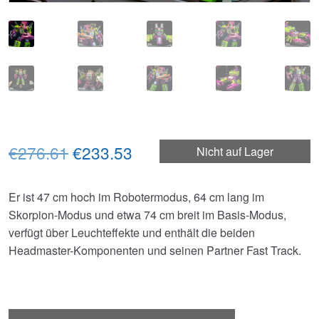
Ursprünglicher
Aktueller
€276.61
€233.53
Nicht auf Lager
Preis
Preis
Er ist 47 cm hoch im Robotermodus, 64 cm lang im
war:
ist:
Skorpion-Modus und etwa 74 cm breit im Basis-Modus,
€276.61
€233.53.
verfügt über Leuchteffekte und enthält die beiden
Headmaster-Komponenten und seinen Partner Fast Track.