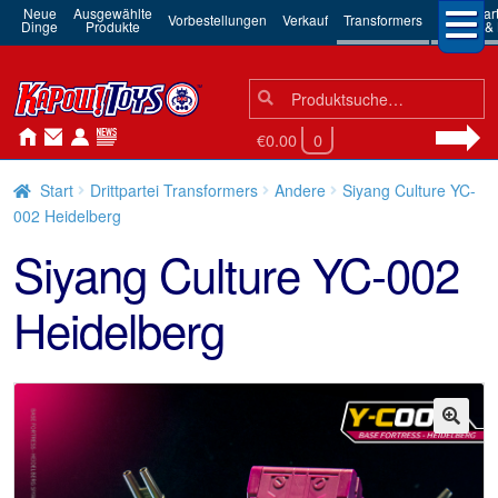
Neue
Ausgewählte
3rd Par
Vorbestellungen
Verkauf
Transformers
Dinge
Produkte
Robots & 
Suchen
Suche
nach:
€0.00
0
Start
Drittpartei Transformers
Andere
Siyang Culture YC-
002 Heidelberg
Siyang Culture YC-002
Heidelberg
🔍