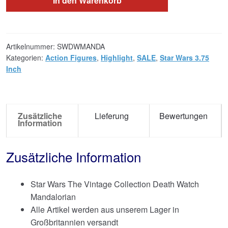
In den Warenkorb
Artikelnummer:
SWDWMANDA
Kategorien:
Action Figures
,
Highlight
,
SALE
,
Star Wars 3.75
Inch
Zusätzliche
Lieferung
Bewertungen
Information
Zusätzliche Information
Star Wars The Vintage Collection Death Watch
Mandalorian
Alle Artikel werden aus unserem Lager in
Großbritannien versandt