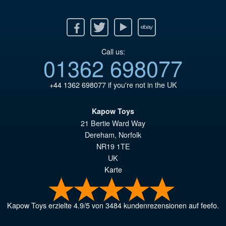
Facebook
Twitter
Youtube
Ebay
Call us:
01362 698077
+44 1362 698077
if you're not in the UK
Kapow Toys
21 Bertie Ward Way
Dereham
,
Norfolk
NR19 1TE
UK
Karte
Kapow Toys
erzielte
4.9
/
5
von
3484
kundenrezensionen auf feefo.