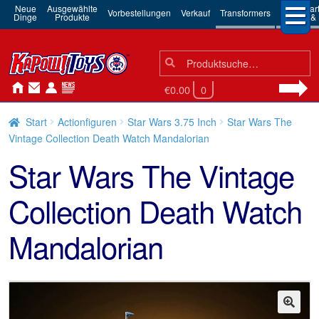
Neue
Ausgewählte
3rd Par
Vorbestellungen
Verkauf
Transformers
Dinge
Produkte
Robots & 
Suchen
Suche
nach:
€0.00
0
Start
Actionfiguren
Star Wars 3.75 Inch
Star Wars The
Vintage Collection Death Watch Mandalorian
Star Wars The Vintage
Collection Death Watch
Mandalorian