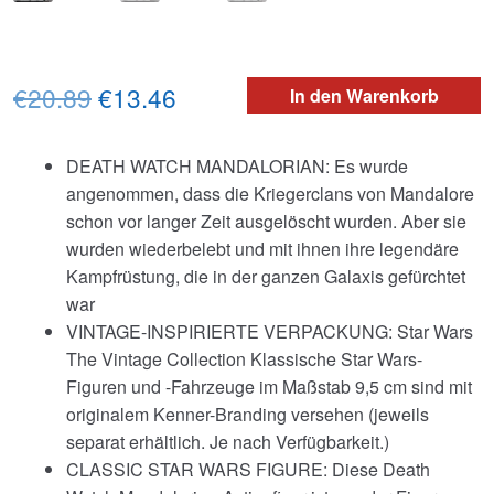
Ursprünglicher
Aktueller
€20.89
€13.46
In den Warenkorb
Preis
Preis
DEATH WATCH MANDALORIAN: Es wurde
war:
ist:
angenommen, dass die Kriegerclans von Mandalore
€20.89
€13.46.
schon vor langer Zeit ausgelöscht wurden. Aber sie
wurden wiederbelebt und mit ihnen ihre legendäre
Kampfrüstung, die in der ganzen Galaxis gefürchtet
war
VINTAGE-INSPIRIERTE VERPACKUNG: Star Wars
The Vintage Collection Klassische Star Wars-
Figuren und -Fahrzeuge im Maßstab 9,5 cm sind mit
originalem Kenner-Branding versehen (jeweils
separat erhältlich. Je nach Verfügbarkeit.)
CLASSIC STAR WARS FIGURE: Diese Death