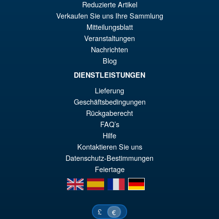
VORBESTELLUNGEN
Reduzierte Artikel
wa
Pr
Verkaufen Sie uns Ihre Sammlung
€8
ist
Mitteilungsblatt
Angebot!
Bandai Spirits S.H.Figuarts
Veranstaltungen
€7
Dragon Ball Super: Broly -
Nachrichten
Super- Action Figure
Blog
DIENSTLEISTUNGEN
Lieferung
€73.75
Geschäftsbedingungen
Ur
€61.41
Rückgaberecht
Pr
Ak
FAQ’s
VORBESTELLUNGEN
Hilfe
wa
Pr
Kontaktieren Sie uns
€7
ist
Datenschutz-Bestimmungen
€6
Feiertage
en
es
fr
de
£
€