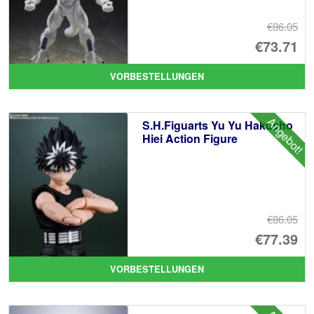
€86.05
Ur
€73.71
Pr
Ak
VORBESTELLUNGEN
wa
Pr
€8
ist
Angebot!
S.H.Figuarts Yu Yu Hakusho
€7
Hiei Action Figure
€86.05
Ur
€77.39
Pr
Ak
VORBESTELLUNGEN
wa
Pr
€8
ist