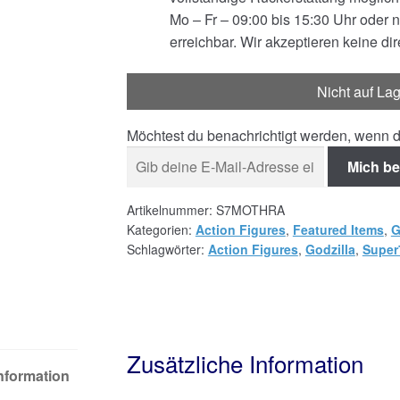
Mo – Fr – 09:00 bis 15:30 Uhr oder 
erreichbar. Wir akzeptieren keine di
Nicht auf La
Möchtest du benachrichtigt werden, wenn d
Mich be
Artikelnummer:
S7MOTHRA
Kategorien:
Action Figures
,
Featured Items
,
G
Schlagwörter:
Action Figures
,
Godzilla
,
Super
Zusätzliche Information
Information