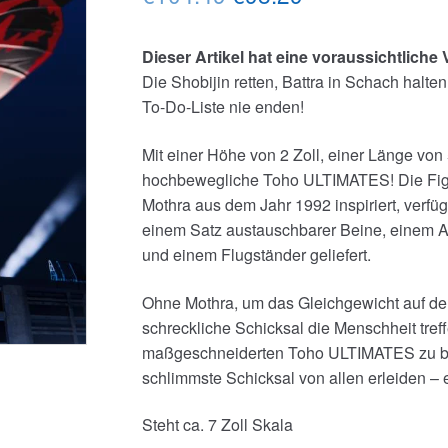
Preis
Preis
Dieser Artikel hat eine voraussichtliche 
war:
ist:
Die Shobijin retten, Battra in Schach halt
€104.49
€98.29.
To-Do-Liste nie enden!
Mit einer Höhe von 2 Zoll, einer Länge von 5
hochbewegliche Toho ULTIMATES! Die Figur v
Mothra aus dem Jahr 1992 inspiriert, verfüg
einem Satz austauschbarer Beine, einem Ac
und einem Flugständer geliefert.
Ohne Mothra, um das Gleichgewicht auf der
schreckliche Schicksal die Menschheit tref
maßgeschneiderten Toho ULTIMATES zu bes
schlimmste Schicksal von allen erleiden – 
Steht ca. 7 Zoll Skala