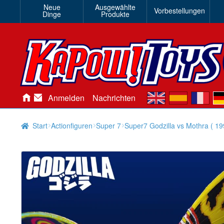
Neue
Ausgewählte
Vorbestellungen
Dinge
Produkte
en
es
fr
de
Anmelden
Nachrichten
Start
Actionfiguren
Super 7
Super7 Godzilla vs Mothra ( 19