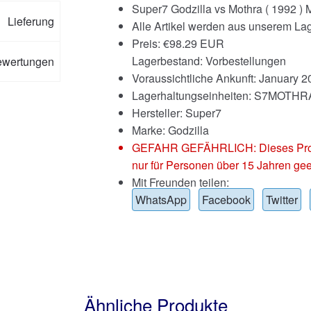
Super7 Godzilla vs Mothra ( 1992 ) M
Lieferung
Alle Artikel werden aus unserem Lag
Preis:
€
98.29 EUR
Lagerbestand: Vorbestellungen
ewertungen
Voraussichtliche Ankunft: January 2
Lagerhaltungseinheiten: S7MOTHR
Hersteller: Super7
Marke:
Godzilla
GEFAHR GEFÄHRLICH: Dieses Produkt
nur für Personen über 15 Jahren gee
Mit Freunden teilen:
WhatsApp
Facebook
Twitter
Ähnliche Produkte