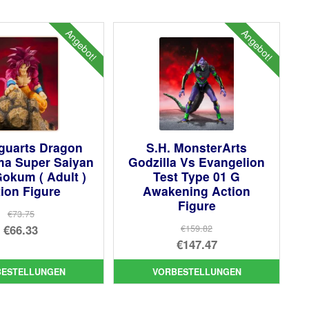
Angebot!
Angebot!
iguarts Dragon
S.H. MonsterArts
ma Super Saiyan
Godzilla Vs Evangelion
okum ( Adult )
Test Type 01 G
ion Figure
Awakening Action
Figure
€73.75
Ursprünglicher
€66.33
€159.82
Ursprünglicher
€147.47
Preis
Aktueller
Preis
Aktueller
war:
Preis
BESTELLUNGEN
VORBESTELLUNGEN
war:
Preis
€73.75
ist:
€159.82
ist:
€66.33.