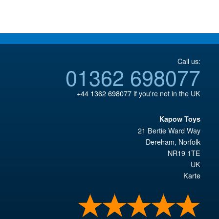
€147.47.
Call us:
01362 698077
+44 1362 698077
if you're not in the UK
Kapow Toys
21 Bertie Ward Way
Dereham
,
Norfolk
NR19 1TE
UK
Karte