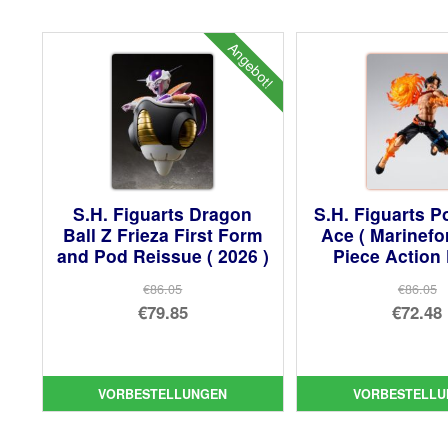
Angebot!
S.H. Figuarts Dragon
S.H. Figuarts P
Ball Z Frieza First Form
Ace ( Marinefo
and Pod Reissue ( 2026 )
Piece Action
€86.05
€86.05
Ursprünglicher
Urs
€79.85
€72.48
Preis
Aktueller
Pre
Akt
war:
Preis
war
Pre
€86.05
ist:
€86
ist:
VORBESTELLUNGEN
VORBESTELLU
€79.85.
€72.