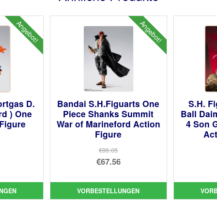
Angebot!
Angebot!
ortgas D.
Bandai S.H.Figuarts One
S.H. F
rd ) One
Piece Shanks Summit
Ball Dai
 Figure
War of Marineford Action
4 Son G
Figure
Act
prünglicher
€86.05
Ursprünglicher
€67.56
is
ueller
Preis
Aktueller
:
is
war:
Preis
.05
NGEN
VORBESTELLUNGEN
VOR
€86.05
ist:
48.
€67.56.